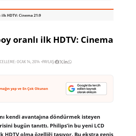
ı ilk HDTV: Cinema 21:9
boy oranlı ilk HDTV: Cinema
ELLEME: OCAK 14, 2014
PAYLAŞ:
ynağın yap ve En Çok Okunan
amı kendi avantajına döndürmek isteyen
isini bugün tanıttı. Philips’in bu yeni LCD
lk HDTV olma özelliği taşıyor. Bu ekstra geniş