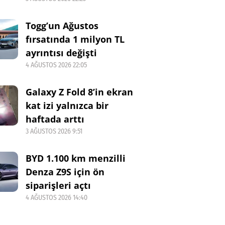
Togg’un Ağustos
fırsatında 1 milyon TL
ayrıntısı değişti
4 AĞUSTOS 2026 22:05
Galaxy Z Fold 8’in ekran
kat izi yalnızca bir
haftada arttı
3 AĞUSTOS 2026 9:51
BYD 1.100 km menzilli
Denza Z9S için ön
siparişleri açtı
4 AĞUSTOS 2026 14:40