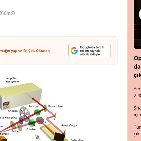
ynağın yap ve En Çok Okunan
Op
da
çı
Yen
2.4
Sna
içi
Tür
çık