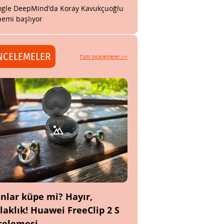
gle DeepMind’da Koray Kavukçuoğlu
emi başlıyor
NCELEMELER
Tüm incelemeler >>
nlar küpe mi? Hayır,
laklık! Huawei FreeClip 2 S
celemesi