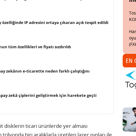
Tos
KO
 özelliğinde IP adresini ortaya çıkaran açık tespit edildi
Har
oyu
(FX
un tüm özellikleri ve fiyatı sızdırıldı
EN 
pay zekânın e-ticarette neden farklı çalıştığını
pay zekâ çiplerini geliştirmek için harekete geçti
it disklerin ticari ürünlerde yer alması
ilyonda biri aralıklarla üretilen lazer ışınları ile