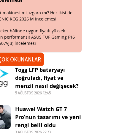
t makinesi mi, ızgara mı? Her ikisi de!
ENIC KCG 2026 M İncelemesi
eket hâlinde uygun fiyatlı yüksek
n performansı! ASUS TUF Gaming F16
607VJB) İncelemesi
ÇOK OKUNANLAR
Togg LFP bataryayı
doğruladı, fiyat ve
menzil nasıl değişecek?
5 AĞUSTOS 2026 12:45
Huawei Watch GT 7
Pro’nun tasarımı ve yeni
rengi belli oldu
3 AĞUSTOS 2026 22:23