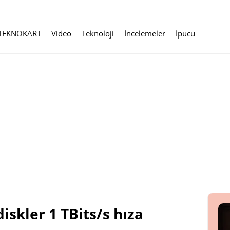
TEKNOKART
Video
Teknoloji
İncelemeler
İpucu
diskler 1 TBits/s hıza