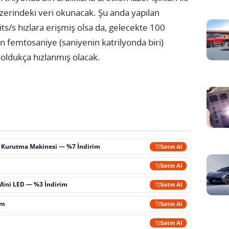
 üzerindeki veri okunacak. Şu anda yapılan
its/s hızlara erişmiş olsa da, gelecekte 100
en femtosaniye (saniyenin katrilyonda biri)
r oldukça hızlanmış olacak.
ç Kurutma Makinesi — %7 İndirim
Satın Al
m
Satın Al
Mini LED — %3 İndirim
Satın Al
im
Satın Al
Satın Al