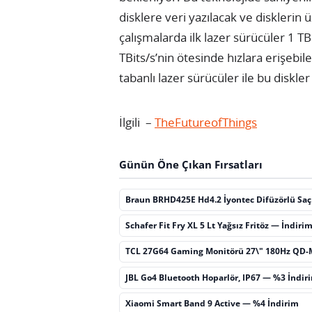
disklere veri yazılacak ve disklerin
çalışmalarda ilk lazer sürücüler 1 TB
TBits/s’nin ötesinde hızlara erişebil
tabanlı lazer sürücüler ile bu diskle
İlgili –
TheFutureofThings
Günün Öne Çıkan Fırsatları
Braun BRHD425E Hd4.2 İyontec Difüzörlü Sa
Schafer Fit Fry XL 5 Lt Yağsız Fritöz — İndiri
TCL 27G64 Gaming Monitörü 27\" 180Hz QD-
JBL Go4 Bluetooth Hoparlör, IP67 — %3 İndir
Xiaomi Smart Band 9 Active — %4 İndirim