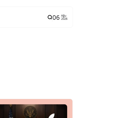
06
Ağu
2026