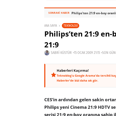
Philips’ten 21:9 en-boy oranl
SONRAKI HABER
TEKNOLOJI
ANA SAYFA
Philips’ten 21:9 en-
21:9
SABRI KÜSTÜR
15 OCAK 2009 21:15
SON GÜNC
Haberleri Kaçırma!
Teknoblog'u Google Arama'da tercihli ka
Haberler'de bizi daha sık gör.
CES’in ardından gelen sakin ort
Philips yeni Cinema 21:9 HDTV ser
serisi 21:9 en-boy oranına sahip i