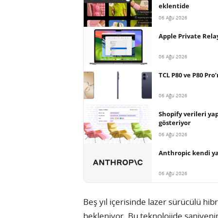
eklentide
06 Ağu 2026
Apple Private Relay
06 Ağu 2026
TCL P80 ve P80 Pro’n
06 Ağu 2026
Shopify verileri ya
gösteriyor
06 Ağu 2026
Anthropic kendi ya
06 Ağu 2026
Beş yıl içerisinde lazer sürücülü hibr
bekleniyor. Bu teknolojide saniyenin tr