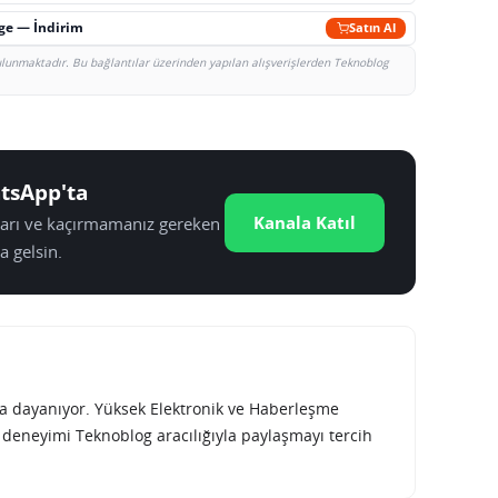
rge — İndirim
Satın Al
bulunmaktadır. Bu bağlantılar üzerinden yapılan alışverişlerden Teknoblog
tsApp'ta
Kanala Katıl
tları ve kaçırmamanız gereken
a gelsin.
rına dayanıyor. Yüksek Elektronik ve Haberleşme
e deneyimi Teknoblog aracılığıyla paylaşmayı tercih