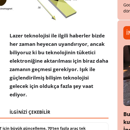
Goo
dön
İ
Lazer teknolojisi ile ilgili haberler bizde
her zaman heyecan uyandırıyor, ancak
biliyoruz ki bu teknolojinin tüketici
elektroniğine aktarılması için biraz daha
zamanın geçmesi gerekiyor. Işık ile
güçlendirilmiş bilişim teknolojisi
gelecek için oldukça fazla şey vaat
ediyor.
İLGİNİZİ ÇEKEBİLİR
Bu
ku
için büyük güncelleme, 70’ten fazla araç tek
İn