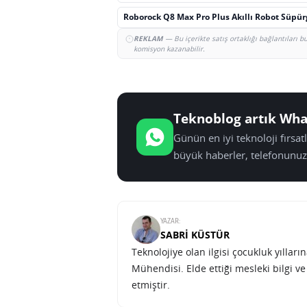
Roborock Q8 Max Pro Plus Akıllı Robot Süpü
REKLAM
— Bu içerikte satış ortaklığı bağlantıları 
komisyon kazanabilir.
Teknoblog artık Wha
Günün en iyi teknoloji fırsa
büyük haberler, telefonunuz
YAZAR:
SABRI KÜSTÜR
Teknolojiye olan ilgisi çocukluk yılla
Mühendisi. Elde ettiği mesleki bilgi v
etmiştir.