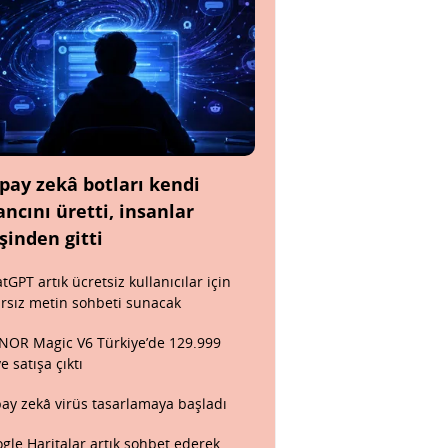
pay zekâ botları kendi
ancını üretti, insanlar
şinden gitti
tGPT artık ücretsiz kullanıcılar için
ırsız metin sohbeti sunacak
OR Magic V6 Türkiye’de 129.999
ye satışa çıktı
ay zekâ virüs tasarlamaya başladı
gle Haritalar artık sohbet ederek