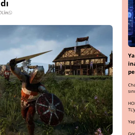
dı
Ya
in
pe
Cha
sın
HON
TL’
Yap
Goo