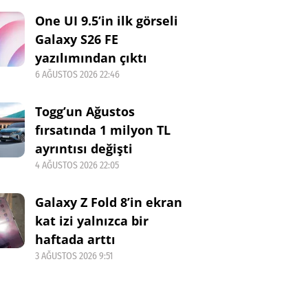
One UI 9.5’in ilk görseli
Galaxy S26 FE
yazılımından çıktı
6 AĞUSTOS 2026 22:46
Togg’un Ağustos
fırsatında 1 milyon TL
ayrıntısı değişti
4 AĞUSTOS 2026 22:05
Galaxy Z Fold 8’in ekran
kat izi yalnızca bir
haftada arttı
3 AĞUSTOS 2026 9:51