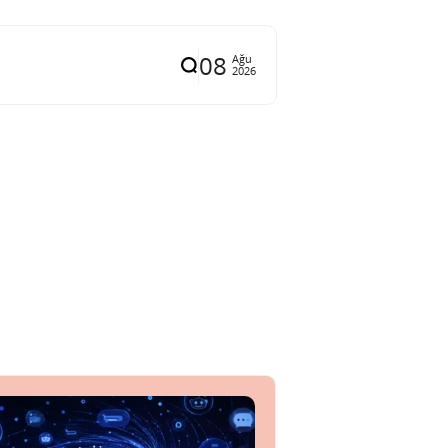
08
Ağu
2026