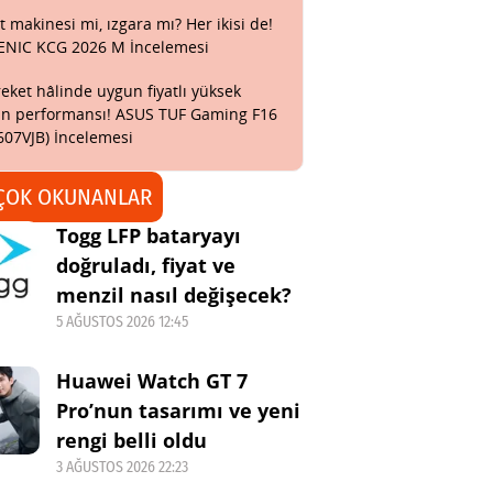
t makinesi mi, ızgara mı? Her ikisi de!
ENIC KCG 2026 M İncelemesi
eket hâlinde uygun fiyatlı yüksek
n performansı! ASUS TUF Gaming F16
607VJB) İncelemesi
ÇOK OKUNANLAR
Togg LFP bataryayı
doğruladı, fiyat ve
menzil nasıl değişecek?
5 AĞUSTOS 2026 12:45
Huawei Watch GT 7
Pro’nun tasarımı ve yeni
rengi belli oldu
3 AĞUSTOS 2026 22:23