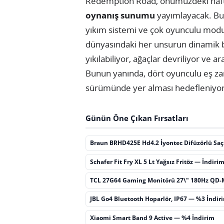
Redemption Road, önümüzdeki haf
oynanış sunumu
yayımlayacak. Bu 
yıkım sistemi ve çok oyunculu modun
dünyasındaki her unsurun dinamik bir
yıkılabiliyor, ağaçlar devriliyor ve ar
Bunun yanında, dört oyunculu eş z
sürümünde yer alması hedefleniyor
Günün Öne Çıkan Fırsatları
Braun BRHD425E Hd4.2 İyontec Difüzörlü Sa
Schafer Fit Fry XL 5 Lt Yağsız Fritöz — İndiri
TCL 27G64 Gaming Monitörü 27\" 180Hz QD-
JBL Go4 Bluetooth Hoparlör, IP67 — %3 İndir
Xiaomi Smart Band 9 Active — %4 İndirim