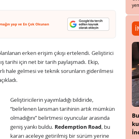
yem
ynağın yap ve En Çok Okunan
İ
lanlanan erken erişim çıkışı ertelendi. Geliştirici
kış tarihi için net bir tarih paylaşmadı. Ekip,
lı hale gelmesi ve teknik sorunların giderilmesi
çıkladı.
Geliştiricilerin yayımladığı bildiride,
“belirlenen lansman tarihinin artık mümkün
Bu
olmadığını” belirtmesi oyuncular arasında
ku
geniş yankı buldu.
Redemption Road
, bu
İn
kararı aceleye getirilmiş bir sürüm yerine