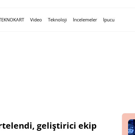
TEKNOKART
Video
Teknoloji
İncelemeler
İpucu
telendi, geliştirici ekip