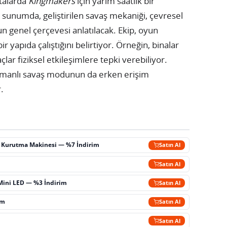
talarda
Kingmakers
için yarım saatlik bir
sunumda, geliştirilen savaş mekaniği, çevresel
 genel çerçevesi anlatılacak. Ekip, oyun
 yapıda çalıştığını belirtiyor. Örneğin, binalar
açlar fiziksel etkileşimlere tepki verebiliyor.
amanlı savaş modunun da erken erişim
.
ç Kurutma Makinesi — %7 İndirim
Satın Al
m
Satın Al
Mini LED — %3 İndirim
Satın Al
im
Satın Al
Satın Al