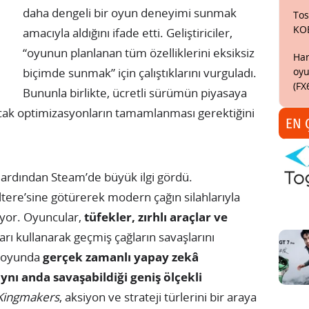
daha dengeli bir oyun deneyimi sunmak
Tos
KO
amacıyla aldığını ifade etti. Geliştiriciler,
“oyunun planlanan tüm özelliklerini eksiksiz
Har
oyu
biçimde sunmak” için çalıştıklarını vurguladı.
(FX
Bununla birlikte, ücretli sürümün piyasaya
ak optimizasyonların tamamlanması gerektiğini
EN 
 ardından Steam’de büyük ilgi gördü.
iltere’sine götürerek modern çağın silahlarıyla
iyor. Oyuncular,
tüfekler, zırhlı araçlar ve
rı kullanarak geçmiş çağların savaşlarını
, oyunda
gerçek zamanlı yapay zekâ
ynı anda savaşabildiği geniş ölçekli
Kingmakers
, aksiyon ve strateji türlerini bir araya