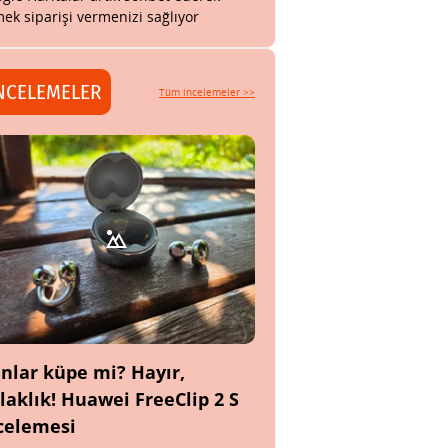
ek siparişi vermenizi sağlıyor
NCELEMELER
Tüm incelemeler >>
nlar küpe mi? Hayır,
laklık! Huawei FreeClip 2 S
celemesi