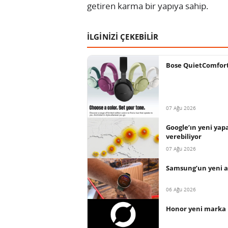
getiren karma bir yapıya sahip.
İLGİNİZİ ÇEKEBİLİR
Bose QuietComfort 2
07 Ağu 2026
Google’ın yeni yap
verebiliyor
07 Ağu 2026
Samsung’un yeni ak
06 Ağu 2026
Honor yeni marka 