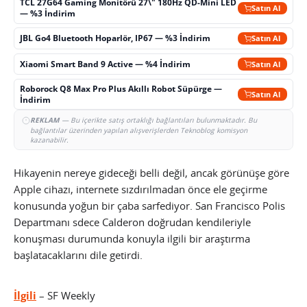
TCL 27G64 Gaming Monitörü 27\" 180Hz QD-Mini LED
Satın Al
— %3 İndirim
JBL Go4 Bluetooth Hoparlör, IP67 — %3 İndirim
Satın Al
Xiaomi Smart Band 9 Active — %4 İndirim
Satın Al
Roborock Q8 Max Pro Plus Akıllı Robot Süpürge —
Satın Al
İndirim
REKLAM
— Bu içerikte satış ortaklığı bağlantıları bulunmaktadır. Bu
bağlantılar üzerinden yapılan alışverişlerden Teknoblog komisyon
kazanabilir.
Hikayenin nereye gideceği belli değil, ancak görünüşe göre
Apple cihazı, internete sızdırılmadan önce ele geçirme
konusunda yoğun bir çaba sarfediyor. San Francisco Polis
Departmanı sdece Calderon doğrudan kendileriyle
konuşması durumunda konuyla ilgili bir araştırma
başlatacaklarını dile getirdi.
İlgili
– SF Weekly