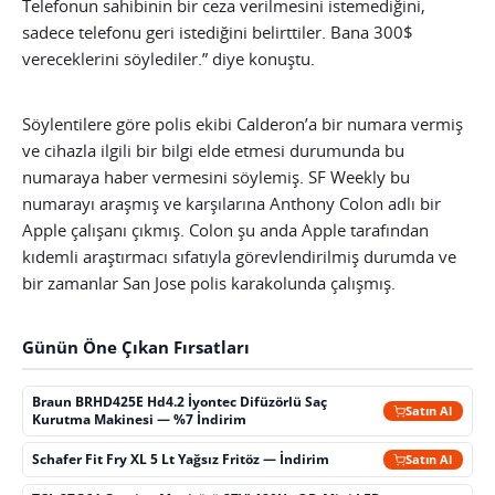
Telefonun sahibinin bir ceza verilmesini istemediğini,
sadece telefonu geri istediğini belirttiler. Bana 300$
vereceklerini söylediler.” diye konuştu.
Söylentilere göre polis ekibi Calderon’a bir numara vermiş
ve cihazla ilgili bir bilgi elde etmesi durumunda bu
numaraya haber vermesini söylemiş. SF Weekly bu
numarayı araşmış ve karşılarına Anthony Colon adlı bir
Apple çalışanı çıkmış. Colon şu anda Apple tarafından
kıdemli araştırmacı sıfatıyla görevlendirilmiş durumda ve
bir zamanlar San Jose polis karakolunda çalışmış.
Günün Öne Çıkan Fırsatları
Braun BRHD425E Hd4.2 İyontec Difüzörlü Saç
Satın Al
Kurutma Makinesi — %7 İndirim
Schafer Fit Fry XL 5 Lt Yağsız Fritöz — İndirim
Satın Al