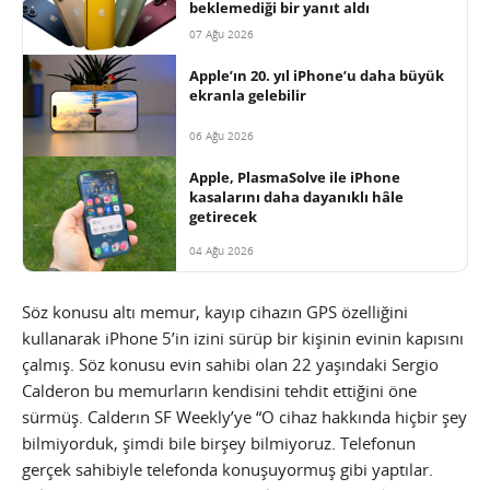
beklemediği bir yanıt aldı
07 Ağu 2026
Apple’ın 20. yıl iPhone’u daha büyük
ekranla gelebilir
06 Ağu 2026
Apple, PlasmaSolve ile iPhone
kasalarını daha dayanıklı hâle
getirecek
04 Ağu 2026
Söz konusu altı memur, kayıp cihazın GPS özelliğini
kullanarak iPhone 5’in izini sürüp bir kişinin evinin kapısını
çalmış. Söz konusu evin sahibi olan 22 yaşındaki Sergio
Calderon bu memurların kendisini tehdit ettiğini öne
sürmüş. Calderın SF Weekly’ye “O cihaz hakkında hiçbir şey
bilmiyorduk, şimdi bile birşey bilmiyoruz. Telefonun
gerçek sahibiyle telefonda konuşuyormuş gibi yaptılar.