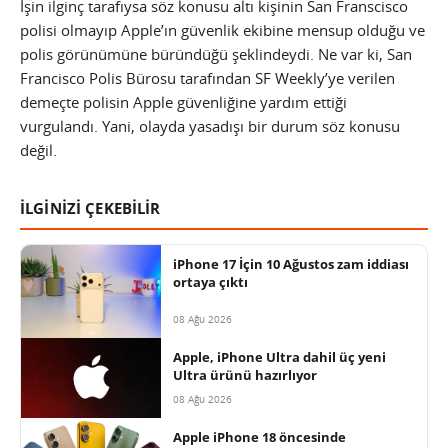
İşin ilginç tarafıysa söz konusu altı kişinin San Franscisco
polisi olmayıp Apple’ın güvenlik ekibine mensup olduğu ve
polis görünümüne büründüğü şeklindeydi. Ne var ki, San
Francisco Polis Bürosu tarafından SF Weekly’ye verilen
demeçte polisin Apple güvenliğine yardım ettiği
vurgulandı. Yani, olayda yasadışı bir durum söz konusu
değil.
İLGİNİZİ ÇEKEBİLİR
iPhone 17 İçin 10 Ağustos zam iddiası
ortaya çıktı
08 Ağu 2026
Apple, iPhone Ultra dahil üç yeni
Ultra ürünü hazırlıyor
08 Ağu 2026
Apple iPhone 18 öncesinde