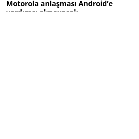
Motorola anlaşması Android’e
yardımcı olmayacak
SABRI KÜSTÜR
5 EYLÜL 2011 08:27
PAYLAŞ:
Haberleri Kaçırma!
Teknoblog'u Google Arama'da
tercihli kaynağın yap ve En Çok