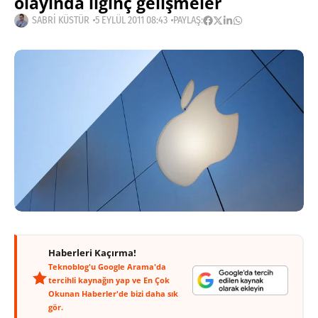
olayında ilginç gelişmeler
SABRI KÜSTÜR
5 EYLÜL 2011 08:43
PAYLAŞ:
Haberleri Kaçırma!
Teknoblog'u Google Arama'da
tercihli kaynağın yap ve En Çok
Okunan Haberler'de bizi daha sık
gör.