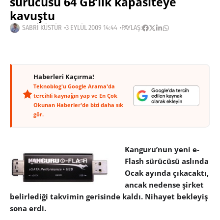
sürücüsü 64 GB’lık kapasiteye
kavuştu
SABRI KÜSTÜR
3 EYLÜL 2009 14:44
PAYLAŞ:
Haberleri Kaçırma!
Teknoblog'u Google Arama'da
tercihli kaynağın yap ve En Çok
Okunan Haberler'de bizi daha sık
gör.
Kanguru’nun yeni e-
Flash sürücüsü aslında
Ocak ayında çıkacaktı,
ancak nedense şirket
belirlediği takvimin gerisinde kaldı. Nihayet bekleyiş
sona erdi.