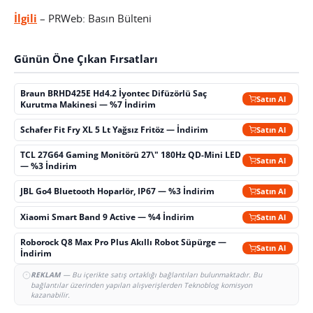
İlgili
– PRWeb: Basın Bülteni
Günün Öne Çıkan Fırsatları
Braun BRHD425E Hd4.2 İyontec Difüzörlü Saç
Satın Al
Kurutma Makinesi — %7 İndirim
Schafer Fit Fry XL 5 Lt Yağsız Fritöz — İndirim
Satın Al
TCL 27G64 Gaming Monitörü 27\" 180Hz QD-Mini LED
Satın Al
— %3 İndirim
JBL Go4 Bluetooth Hoparlör, IP67 — %3 İndirim
Satın Al
Xiaomi Smart Band 9 Active — %4 İndirim
Satın Al
Roborock Q8 Max Pro Plus Akıllı Robot Süpürge —
Satın Al
İndirim
REKLAM
— Bu içerikte satış ortaklığı bağlantıları bulunmaktadır. Bu
bağlantılar üzerinden yapılan alışverişlerden Teknoblog komisyon
kazanabilir.