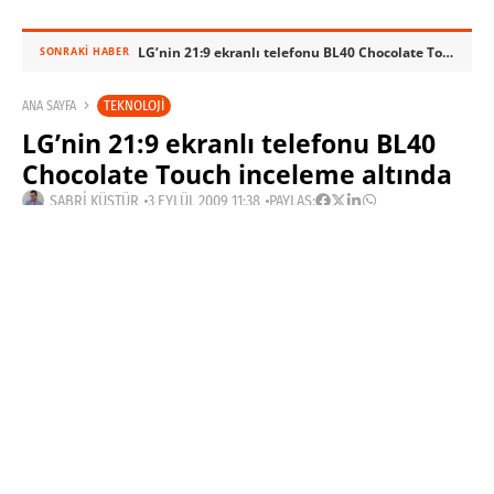
LG’nin 21:9 ekranlı telefonu BL40 Chocolate Touch inceleme altında
SONRAKI HABER
TEKNOLOJI
ANA SAYFA
LG’nin 21:9 ekranlı telefonu BL40
Chocolate Touch inceleme altında
SABRI KÜSTÜR
3 EYLÜL 2009 11:38
PAYLAŞ:
Haberleri Kaçırma!
Teknoblog'u Google Arama'da
tercihli kaynağın yap ve En Çok
Okunan Haberler'de bizi daha sık
gör.
LG’nin “Chocolate
Touch” olarak
adlandırılan son Black