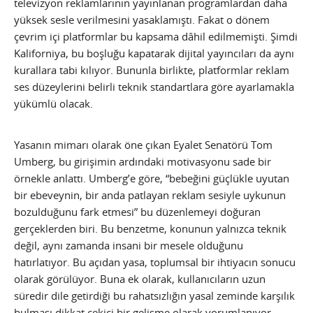
televizyon reklamlarının yayınlanan programlardan daha
yüksek sesle verilmesini yasaklamıştı. Fakat o dönem
çevrim içi platformlar bu kapsama dâhil edilmemişti. Şimdi
Kaliforniya, bu boşluğu kapatarak dijital yayıncıları da aynı
kurallara tabi kılıyor. Bununla birlikte, platformlar reklam
ses düzeylerini belirli teknik standartlara göre ayarlamakla
yükümlü olacak.
Yasanın mimarı olarak öne çıkan Eyalet Senatörü Tom
Umberg, bu girişimin ardındaki motivasyonu sade bir
örnekle anlattı. Umberg’e göre, “bebeğini güçlükle uyutan
bir ebeveynin, bir anda patlayan reklam sesiyle uykunun
bozulduğunu fark etmesi” bu düzenlemeyi doğuran
gerçeklerden biri. Bu benzetme, konunun yalnızca teknik
değil, aynı zamanda insani bir mesele olduğunu
hatırlatıyor. Bu açıdan yasa, toplumsal bir ihtiyacın sonucu
olarak görülüyor. Buna ek olarak, kullanıcıların uzun
süredir dile getirdiği bu rahatsızlığın yasal zeminde karşılık
bulması dikkat çekici bir gelişme olarak yorumlanıyor.