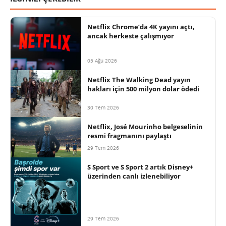
Netflix Chrome’da 4K yayını açtı,
ancak herkeste çalışmıyor
05 Ağu 2026
Netflix The Walking Dead yayın
hakları için 500 milyon dolar ödedi
30 Tem 2026
Netflix, José Mourinho belgeselinin
resmi fragmanını paylaştı
29 Tem 2026
S Sport ve S Sport 2 artık Disney+
üzerinden canlı izlenebiliyor
29 Tem 2026