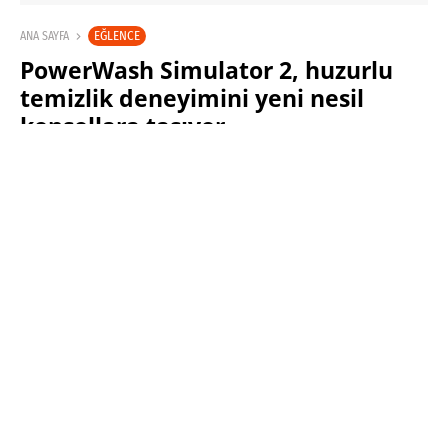
EĞLENCE
ANA SAYFA
PowerWash Simulator 2, huzurlu
temizlik deneyimini yeni nesil
konsollara taşıyor
SINAN KÜSTÜR
8 EKIM 2025 13:30
PAYLAŞ: