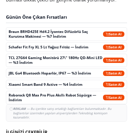
Günün Öne Çıkan Fırsatları
Braun BRHD425E Hd4.2 İyontec Difüzörlü Saç
Satın Al
Kurutma Makinesi — %7 İndirim
Schafer Fit Fry XL 5 Lt Yağsız Fritöz — İndirim
Satın Al
TCL 27G64 Gaming Monitörü 27\" 180Hz QD-Mini LED
Satın Al
— %3 İndirim
JBL Go4 Bluetooth Hoparlör, IP67 — %3 İndirim
Satın Al
Xiaomi Smart Band 9 Active — %4 İndirim
Satın Al
Roborock Q8 Max Pro Plus Akıllı Robot Süpürge —
Satın Al
İndirim
REKLAM
— Bu içerikte satış ortaklığı bağlantıları bulunmaktadır. Bu
bağlantılar üzerinden yapılan alışverişlerden Teknoblog komisyon
kazanabilir.
İLGİNİZİ ÇEKEBİLİR