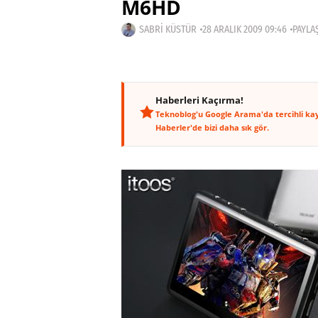
M6HD
SABRI KÜSTÜR
28 ARALIK 2009 09:46
PAYLAŞ
Haberleri Kaçırma!
Teknoblog'u Google Arama'da tercihli ka
Haberler'de bizi daha sık gör.