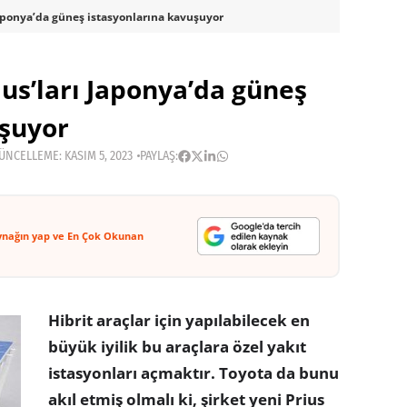
 Japonya’da güneş istasyonlarına kavuşuyor
ius’ları Japonya’da güneş
uşuyor
ÜNCELLEME: KASIM 5, 2023
PAYLAŞ:
ynağın yap ve En Çok Okunan
Hibrit araçlar için yapılabilecek en
büyük iyilik bu araçlara özel yakıt
istasyonları açmaktır. Toyota da bunu
akıl etmiş olmalı ki, şirket yeni Prius