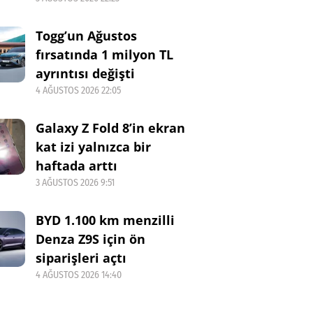
Togg’un Ağustos
fırsatında 1 milyon TL
ayrıntısı değişti
4 AĞUSTOS 2026 22:05
Galaxy Z Fold 8’in ekran
kat izi yalnızca bir
haftada arttı
3 AĞUSTOS 2026 9:51
BYD 1.100 km menzilli
Denza Z9S için ön
siparişleri açtı
4 AĞUSTOS 2026 14:40