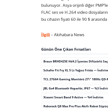
bulunuyor. Asya orijinli diğer PMP’l
FLAC ses ve H.264 video dosyalarını
bu cihazın fiyatı 60 ile 90 $ arasında
İlgili
– Akihabara News
Günün Öne Çıkan Fırsatları
Braun BRHD425E Hd4.2 İyontec Difüzörlü Sa
Schafer Fit Fry XL 5 Lt Yağsız Fritöz — İndiri
TCL 27G64 Gaming Monitörü 27\" 180Hz QD-
JBL Go4 Bluetooth Hoparlör, IP67 — %3 İndir
Xiaomi Smart Band 9 Active — %4 İndirim
Roborock Q8 Max Pro Plus Akıllı Robot Süpü