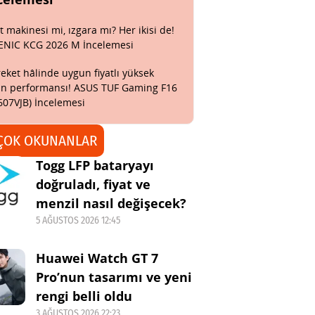
t makinesi mi, ızgara mı? Her ikisi de!
ENIC KCG 2026 M İncelemesi
eket hâlinde uygun fiyatlı yüksek
n performansı! ASUS TUF Gaming F16
607VJB) İncelemesi
ÇOK OKUNANLAR
Togg LFP bataryayı
doğruladı, fiyat ve
menzil nasıl değişecek?
5 AĞUSTOS 2026 12:45
Huawei Watch GT 7
Pro’nun tasarımı ve yeni
rengi belli oldu
3 AĞUSTOS 2026 22:23