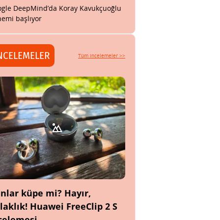
gle DeepMind’da Koray Kavukçuoğlu
emi başlıyor
NCELEMELER
Tüm incelemeler >>
nlar küpe mi? Hayır,
laklık! Huawei FreeClip 2 S
celemesi