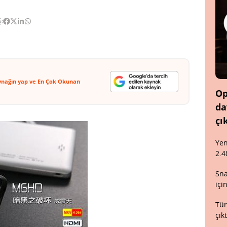
:
ynağın yap ve En Çok Okunan
Op
da
çı
Yen
2.4
Sna
içi
Tür
çık