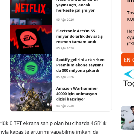
yayını açtı, ancak
herkeste çalışmıyor
Tos
KO
05 Ağu 2026
Har
Electronic Arts’ın 55
milyar dolarlık dev satışı
oyu
resmen tamamlandı
(FX
05 Ağu 2026
EN 
Spotify gelirini artırırken
Premium abone sayısını
da 300 milyona çıkardı
05 Ağu 2026
Amazon Warhammer
40000 için animasyon
dizisi hazırlıyor
04 Ağu 2026
ürlüklü TFT ekrana sahip olan bu cihazda 4GB’lık
larıyla kapasite arttırımı yapabilme imkanı da