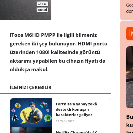
Goo
dön
İ
iToos M6HD PMPP ile ilgili bilmeniz
gereken iki şey bulunuyor. HDMI portu
üzerinden 1080i kalitesinde görüntü
aktarımı yapabilen bu cihazın fiyatı da
oldukça makul.
İLGİNİZİ ÇEKEBİLİR
Fortnite’a yapay zekâ
destekli konuşan
karakterler geliyor
Bu
17 Tem 2026
ku
İn
Netflix Chrome’da 4K