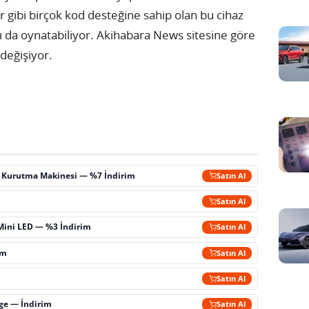
er gibi birçok kod desteğine sahip olan bu cihaz
 da oynatabiliyor. Akihabara News sitesine göre
 değişiyor.
ç Kurutma Makinesi — %7 İndirim
Satın Al
m
Satın Al
Mini LED — %3 İndirim
Satın Al
im
Satın Al
Satın Al
rge — İndirim
Satın Al