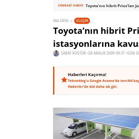
Toyota’nın hibrit Prius’ları
SONRAKI HABER
ULAŞIM
ANA SAYFA
Toyota’nın hibrit Pr
istasyonlarına kav
SABRI KÜSTÜR
28 ARALIK 2009 09:37
SON G
Haberleri Kaçırma!
Teknoblog'u Google Arama'da tercihli ka
Haberler'de bizi daha sık gör.