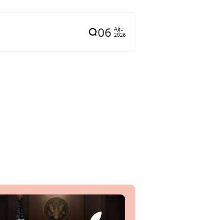
06
Ağu
2026