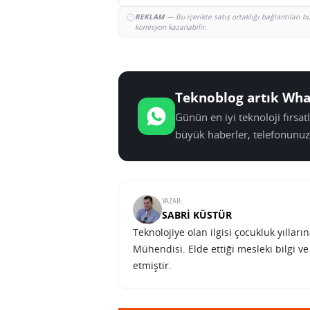
REKLAM
— Bu içerikte satış ortaklığı bağlantıları 
komisyon kazanabilir.
Teknoblog artık Wha
Günün en iyi teknoloji fırsa
büyük haberler, telefonunuz
YAZAR:
SABRI KÜSTÜR
Teknolojiye olan ilgisi çocukluk yılla
Mühendisi. Elde ettiği mesleki bilgi v
etmiştir.