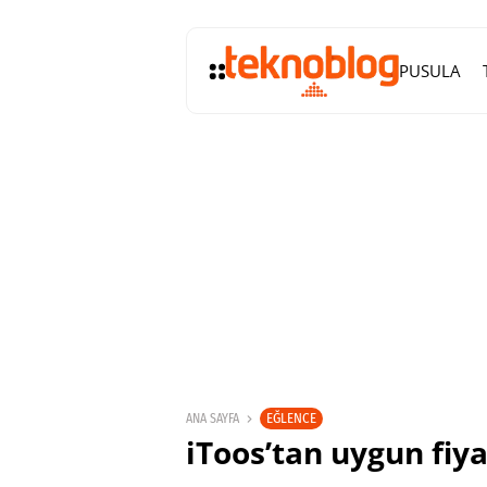
PUSULA
EĞLENCE
ANA SAYFA
iToos’tan uygun fiya