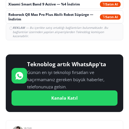
Xiaomi Smart Band 9 Active — %4 İndirim
Satın Al
Roborock Q8 Max Pro Plus Akıllı Robot Süpürge —
Satın Al
İndirim
REKLAM
— Bu içerikte satış ortaklığı bağlantıları bulunmaktadır. Bu
bağlantılar üzerinden yapılan alışverişlerden Teknoblog komisyon
kazanabilir.
Teknoblog artık WhatsApp'ta
Günün en iyi teknoloji fırsatları ve
kaçırmamanız gereken büyük haberler,
telefonunuza gelsin.
Kanala Katıl
YAZAR: