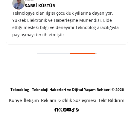
SABRI KÜSTÜR
Teknolojiye olan ilgisi çocukluk yıllarına dayanıyor.
Yüksek Elektronik ve Haberleşme Mühendisi. Elde
ettiği mesleki bilgi ve deneyimi Teknoblog aracılığıyla
paylaşmayı tercih etmiştir.
Microsoft Kinect teknolojisini TV üreticilerine lisanslamayı düşünüyor
SONRAKI HABER
EĞLENCE
ANA SAYFA
Microsoft Kinect teknolojisini TV
üreticilerine lisanslamayı
düşünüyor
SABRI KÜSTÜR
24 KASIM 2011 06:44
SON GÜNCELLEME: OCAK 16, 2014
PAYLAŞ: