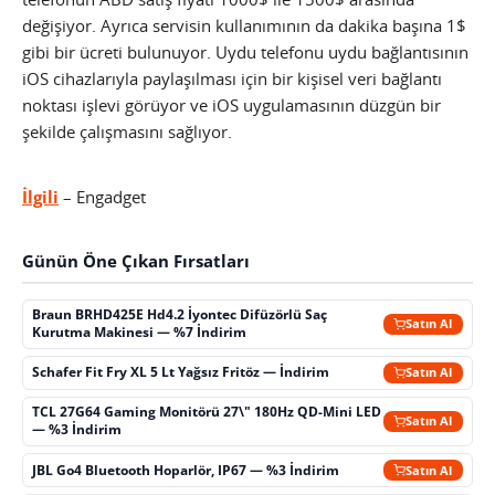
değişiyor. Ayrıca servisin kullanımının da dakika başına 1$
gibi bir ücreti bulunuyor. Uydu telefonu uydu bağlantısının
iOS cihazlarıyla paylaşılması için bir kişisel veri bağlantı
noktası işlevi görüyor ve iOS uygulamasının düzgün bir
şekilde çalışmasını sağlıyor.
İlgili
– Engadget
Günün Öne Çıkan Fırsatları
Braun BRHD425E Hd4.2 İyontec Difüzörlü Saç
Satın Al
Kurutma Makinesi — %7 İndirim
Schafer Fit Fry XL 5 Lt Yağsız Fritöz — İndirim
Satın Al
TCL 27G64 Gaming Monitörü 27\" 180Hz QD-Mini LED
Satın Al
— %3 İndirim
JBL Go4 Bluetooth Hoparlör, IP67 — %3 İndirim
Satın Al