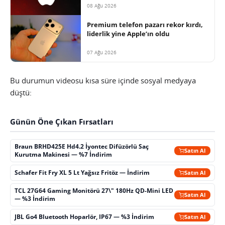
08 Ağu 2026
Premium telefon pazarı rekor kırdı,
liderlik yine Apple’ın oldu
07 Ağu 2026
Bu durumun videosu kısa süre içinde sosyal medyaya
düştü:
Günün Öne Çıkan Fırsatları
Braun BRHD425E Hd4.2 İyontec Difüzörlü Saç
Satın Al
Kurutma Makinesi — %7 İndirim
Schafer Fit Fry XL 5 Lt Yağsız Fritöz — İndirim
Satın Al
TCL 27G64 Gaming Monitörü 27\" 180Hz QD-Mini LED
Satın Al
— %3 İndirim
JBL Go4 Bluetooth Hoparlör, IP67 — %3 İndirim
Satın Al