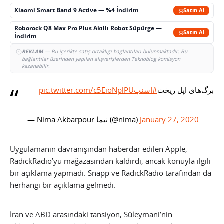
Xiaomi Smart Band 9 Active — %4 İndirim
Satın Al
Roborock Q8 Max Pro Plus Akıllı Robot Süpürge —
Satın Al
İndirim
REKLAM
— Bu içerikte satış ortaklığı bağlantıları bulunmaktadır. Bu
bağlantılar üzerinden yapılan alışverişlerden Teknoblog komisyon
kazanabilir.
pic.twitter.com/c5EioNplPU
#اسنپ
برگ‌های اپل ریخت
— Nima Akbarpour نیما (@nima)
January 27, 2020
Uygulamanın davranışından haberdar edilen Apple,
RadickRadio’yu mağazasından kaldırdı, ancak konuyla ilgili
bir açıklama yapmadı. Snapp ve RadickRadio tarafından da
herhangi bir açıklama gelmedi.
İran ve ABD arasındaki tansiyon, Süleymani’nin