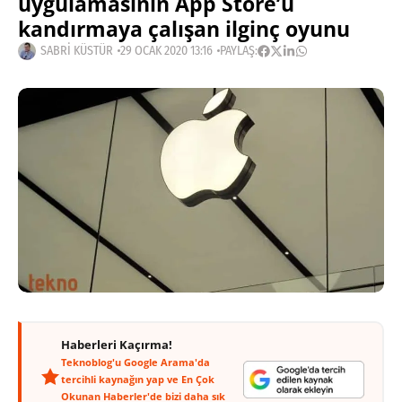
uygulamasının App Store’u
kandırmaya çalışan ilginç oyunu
SABRI KÜSTÜR
29 OCAK 2020 13:16
PAYLAŞ:
Haberleri Kaçırma!
Teknoblog'u Google Arama'da
tercihli kaynağın yap ve En Çok
Okunan Haberler'de bizi daha sık