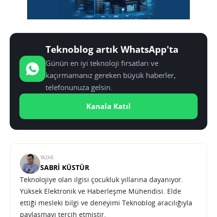
Teknoblog artık WhatsApp'ta
Günün en iyi teknoloji fırsatları ve
kaçırmamanız gereken büyük haberler,
telefonunuza gelsin.
Kanala Katıl
YAZAR:
SABRI KÜSTÜR
Teknolojiye olan ilgisi çocukluk yıllarına dayanıyor.
Yüksek Elektronik ve Haberleşme Mühendisi. Elde
ettiği mesleki bilgi ve deneyimi Teknoblog aracılığıyla
paylaşmayı tercih etmiştir.