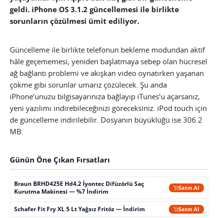
geldi. iPhone OS 3.1.2 güncellemesi ile birlikte
sorunların çözülmesi ümit ediliyor.
Güncelleme ile birlikte telefonun bekleme modundan aktif
hâle geçememesi, yeniden başlatmaya sebep olan hücresel
ağ bağlantı problemi ve akışkan video oynatırken yaşanan
çökme gibi sorunlar umarız çözülecek. Şu anda
iPhone’unuzu bilgisayarınıza bağlayıp iTunes’u açarsanız,
yeni yazılımı indirebileceğinizi göreceksiniz. iPod touch için
de güncelleme indirilebilir. Dosyanın büyüklüğü ise 306.2
MB.
Günün Öne Çıkan Fırsatları
Braun BRHD425E Hd4.2 İyontec Difüzörlü Saç
Satın Al
Kurutma Makinesi — %7 İndirim
Schafer Fit Fry XL 5 Lt Yağsız Fritöz — İndirim
Satın Al