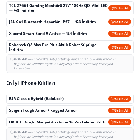
TCL 27G64 Gaming Monitörü 27\" 180Hz QD-Mini LED
Satın Al
— %3 İndirim
JBL Go4 Bluetooth Hoparlör, IP67 — %3 İndirim
Satın Al
Xiaomi Smart Band 9 Active — %4 İndirim
Satın Al
Roborock Q8 Max Pro Plus Akıllı Robot Süpürge —
Satın Al
İndirim
REKLAM
— Bu içerikte satış ortaklığı bağlantıları bulunmaktadır. Bu
bağlantılar üzerinden yapılan alışverişlerden Teknoblog komisyon
kazanabilir.
En İyi iPhone Kılıfları
ESR Classic Hybrid (HaloLock)
Satın Al
Spigen Tough Armor / Rugged Armor
Satın Al
URUCHI Güçlü Manyetik iPhone 16 Pro Telefon Kılıfı
Satın Al
REKLAM
— Bu içerikte satış ortaklığı bağlantıları bulunmaktadır. Bu
bağlantılar üzerinden yapılan alışverişlerden Teknoblog komisyon