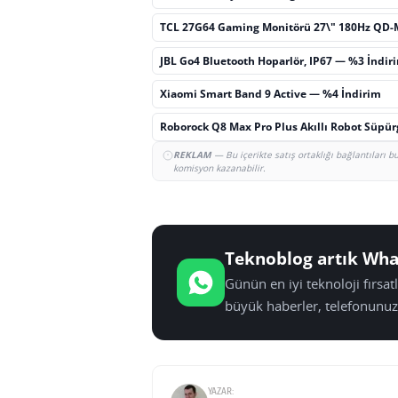
TCL 27G64 Gaming Monitörü 27\" 180Hz QD-
JBL Go4 Bluetooth Hoparlör, IP67 — %3 İndir
Xiaomi Smart Band 9 Active — %4 İndirim
Roborock Q8 Max Pro Plus Akıllı Robot Süpü
REKLAM
— Bu içerikte satış ortaklığı bağlantıları 
komisyon kazanabilir.
Teknoblog artık Wha
Günün en iyi teknoloji fırsa
büyük haberler, telefonunuz
YAZAR: