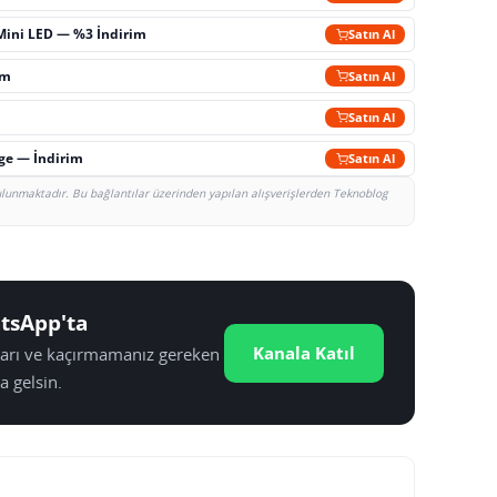
Mini LED — %3 İndirim
Satın Al
im
Satın Al
Satın Al
rge — İndirim
Satın Al
bulunmaktadır. Bu bağlantılar üzerinden yapılan alışverişlerden Teknoblog
tsApp'ta
Kanala Katıl
tları ve kaçırmamanız gereken
a gelsin.