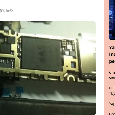
Ya
in
pe
Cha
sın
HON
TL’
Yap
Goo