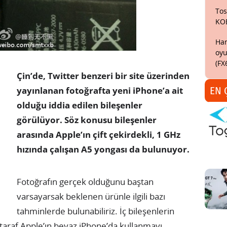
Tos
KO
Har
oyu
(FX
Çin’de, Twitter benzeri bir site üzerinden
EN 
yayınlanan fotoğrafta yeni iPhone’a ait
olduğu iddia edilen bileşenler
görülüyor. Söz konusu bileşenler
arasında Apple’ın çift çekirdekli, 1 GHz
hızında çalışan A5 yongası da bulunuyor.
Fotoğrafın gerçek olduğunu baştan
varsayarsak beklenen ürünle ilgili bazı
tahminlerde bulunabiliriz. İç bileşenlerin
taraf Apple’ın beyaz iPhone’da kullanmayı