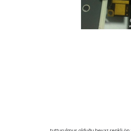
tutturulmuş olduğu beyaz renkli ön 