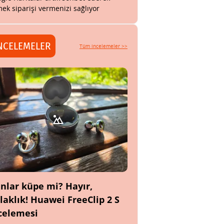
ek siparişi vermenizi sağlıyor
NCELEMELER
Tüm incelemeler >>
nlar küpe mi? Hayır,
laklık! Huawei FreeClip 2 S
celemesi