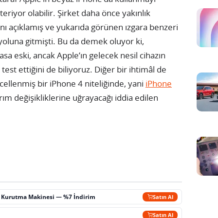
teriyor olabilir. Şirket daha önce yakınlık
ını açıklamış ve yukarıda görünen ızgara benzeri
yoluna gitmişti.
Bu da demek oluyor ki,
asa eski, ancak Apple’ın gelecek nesil cihazın
est ettiğini de biliyoruz. Diğer bir ihtimâl de
ellenmiş bir iPhone 4 niteliğinde, yani
iPhone
sarım değişikliklerine uğrayacağı iddia edilen
ç Kurutma Makinesi — %7 İndirim
Satın Al
m
Satın Al