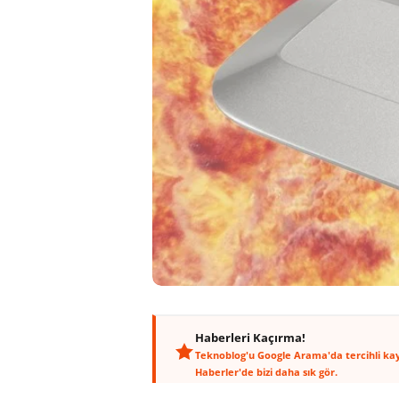
Haberleri Kaçırma!
Teknoblog'u Google Arama'da tercihli ka
Haberler'de bizi daha sık gör.