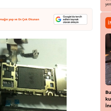
yem
ynağın yap ve En Çok Okunan
İ
Bu
ku
İn