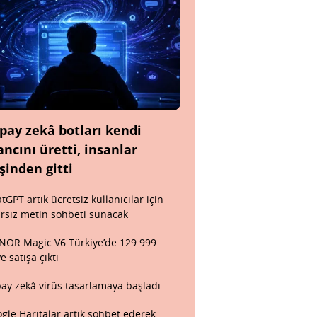
pay zekâ botları kendi
ancını üretti, insanlar
şinden gitti
tGPT artık ücretsiz kullanıcılar için
ırsız metin sohbeti sunacak
OR Magic V6 Türkiye’de 129.999
ye satışa çıktı
ay zekâ virüs tasarlamaya başladı
gle Haritalar artık sohbet ederek