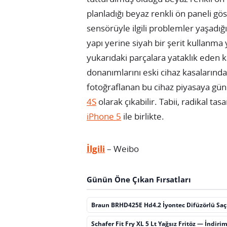
planladığı beyaz renkli ön paneli gös
sensörüyle ilgili problemler yaşadığ
yapı yerine siyah bir şerit kullanma 
yukarıdaki parçalara yataklık eden k
donanımlarını eski cihaz kasalarında t
fotoğraflanan bu cihaz piyasaya günc
4S
olarak çıkabilir. Tabii, radikal ta
iPhone 5
ile birlikte.
İlgili
– Weibo
Günün Öne Çıkan Fırsatları
Braun BRHD425E Hd4.2 İyontec Difüzörlü Sa
Schafer Fit Fry XL 5 Lt Yağsız Fritöz — İndiri