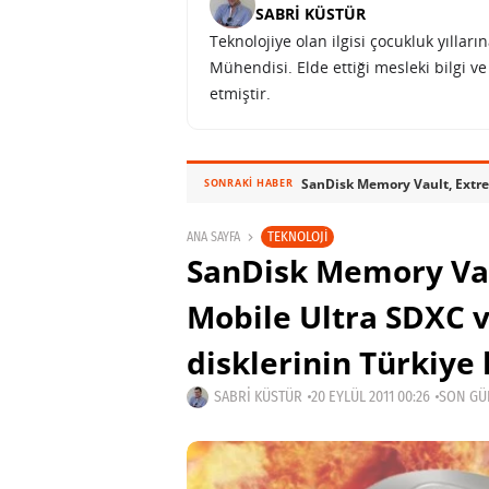
SABRI KÜSTÜR
Teknolojiye olan ilgisi çocukluk yılla
Mühendisi. Elde ettiği mesleki bilgi v
etmiştir.
SONRAKI HABER
TEKNOLOJI
ANA SAYFA
SanDisk Memory Vau
Mobile Ultra SDXC v
disklerinin Türkiye
SABRI KÜSTÜR
20 EYLÜL 2011 00:26
SON GÜN