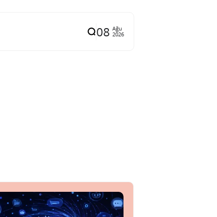
08
Ağu
2026