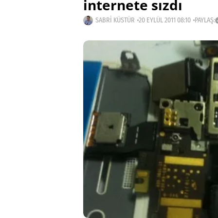
internete sızdı
SABRI KÜSTÜR
20 EYLÜL 2011 08:10
PAYLAŞ: