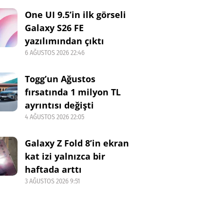
One UI 9.5’in ilk görseli
Galaxy S26 FE
yazılımından çıktı
6 AĞUSTOS 2026 22:46
Togg’un Ağustos
fırsatında 1 milyon TL
ayrıntısı değişti
4 AĞUSTOS 2026 22:05
Galaxy Z Fold 8’in ekran
kat izi yalnızca bir
haftada arttı
3 AĞUSTOS 2026 9:51