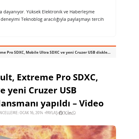
rına dayanıyor. Yüksek Elektronik ve Haberleşme
e deneyimi Teknoblog aracılığıyla paylaşmayı tercih
SanDisk Memory Vault, Extreme Pro SDXC, Mobile Ultra SDXC ve yeni Cruzer USB disklerinin Türkiye lansmanı yapıldı – Video
lt, Extreme Pro SDXC,
e yeni Cruzer USB
 lansmanı yapıldı – Video
CELLEME: OCAK 16, 2014
PAYLAŞ: