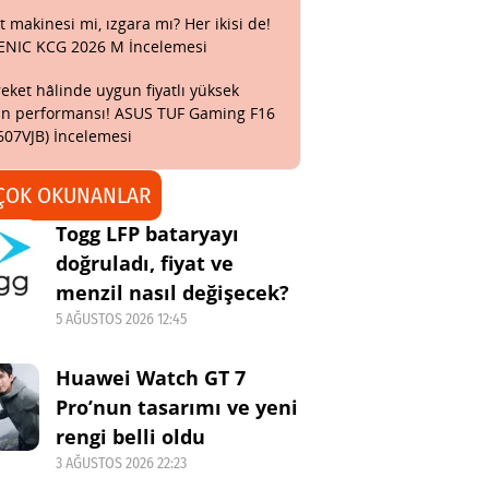
t makinesi mi, ızgara mı? Her ikisi de!
ENIC KCG 2026 M İncelemesi
eket hâlinde uygun fiyatlı yüksek
n performansı! ASUS TUF Gaming F16
607VJB) İncelemesi
ÇOK OKUNANLAR
Togg LFP bataryayı
doğruladı, fiyat ve
menzil nasıl değişecek?
5 AĞUSTOS 2026 12:45
Huawei Watch GT 7
Pro’nun tasarımı ve yeni
rengi belli oldu
3 AĞUSTOS 2026 22:23