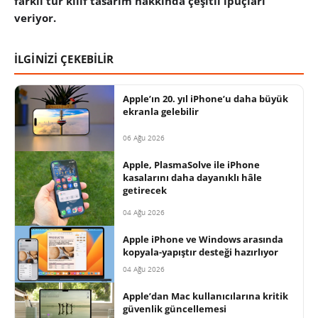
farklı tür kılıf tasarım hakkında çeşitli ipuçları
veriyor.
İLGİNİZİ ÇEKEBİLİR
Apple’ın 20. yıl iPhone’u daha büyük
ekranla gelebilir
06 Ağu 2026
Apple, PlasmaSolve ile iPhone
kasalarını daha dayanıklı hâle
getirecek
04 Ağu 2026
Apple iPhone ve Windows arasında
kopyala-yapıştır desteği hazırlıyor
04 Ağu 2026
Apple’dan Mac kullanıcılarına kritik
güvenlik güncellemesi