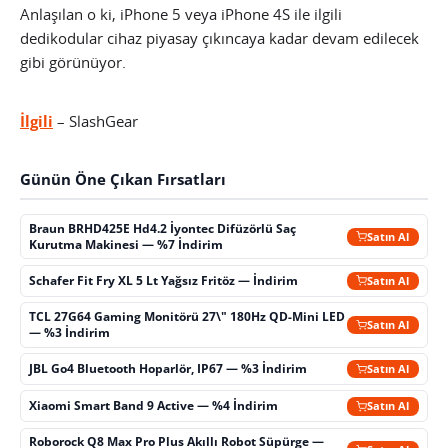
Anlaşılan o ki, iPhone 5 veya iPhone 4S ile ilgili
dedikodular cihaz piyasay çıkıncaya kadar devam edilecek
gibi görünüyor.
İlgili
– SlashGear
Günün Öne Çıkan Fırsatları
Braun BRHD425E Hd4.2 İyontec Difüzörlü Saç
Satın Al
Kurutma Makinesi — %7 İndirim
Schafer Fit Fry XL 5 Lt Yağsız Fritöz — İndirim
Satın Al
TCL 27G64 Gaming Monitörü 27\" 180Hz QD-Mini LED
Satın Al
— %3 İndirim
JBL Go4 Bluetooth Hoparlör, IP67 — %3 İndirim
Satın Al
Xiaomi Smart Band 9 Active — %4 İndirim
Satın Al
Roborock Q8 Max Pro Plus Akıllı Robot Süpürge —