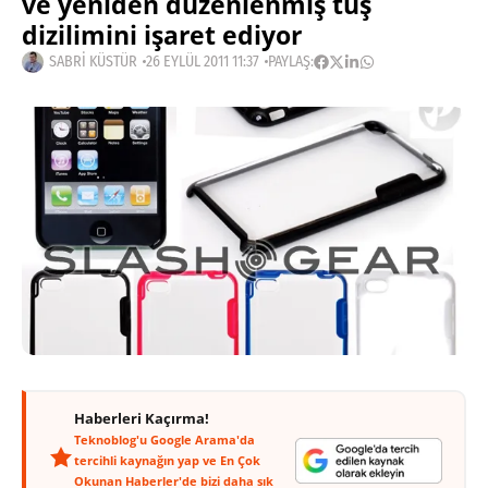
ve yeniden düzenlenmiş tuş
dizilimini işaret ediyor
SABRI KÜSTÜR
26 EYLÜL 2011 11:37
PAYLAŞ:
Haberleri Kaçırma!
Teknoblog'u Google Arama'da
tercihli kaynağın yap ve En Çok
Okunan Haberler'de bizi daha sık