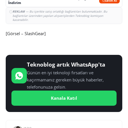
Satın Al
İndirim
REKLAM
— Bu içerikte satış ortaklığı bağlantıları bulunmaktadır. Bu
bağlantılar üzerinden yapılan alışverişlerden Teknoblog komisyon
kazanabilir.
[Görsel – SlashGear]
Teknoblog artık WhatsApp'ta
Günün en iyi teknoloji fırsatları ve
kaçırmamanız gereken büyük haberler,
telefonunuza gelsin.
Kanala Katıl