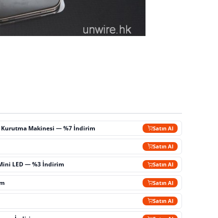
ç Kurutma Makinesi — %7 İndirim
Satın Al
m
Satın Al
Mini LED — %3 İndirim
Satın Al
im
Satın Al
Satın Al