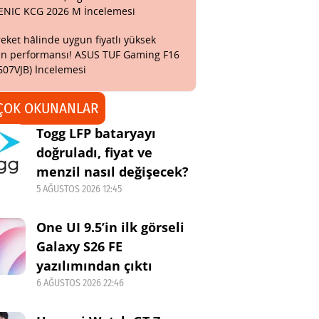
ENIC KCG 2026 M İncelemesi
eket hâlinde uygun fiyatlı yüksek
n performansı! ASUS TUF Gaming F16
607VJB) İncelemesi
ÇOK OKUNANLAR
Togg LFP bataryayı
doğruladı, fiyat ve
menzil nasıl değişecek?
5 AĞUSTOS 2026 12:45
One UI 9.5’in ilk görseli
Galaxy S26 FE
yazılımından çıktı
6 AĞUSTOS 2026 22:46