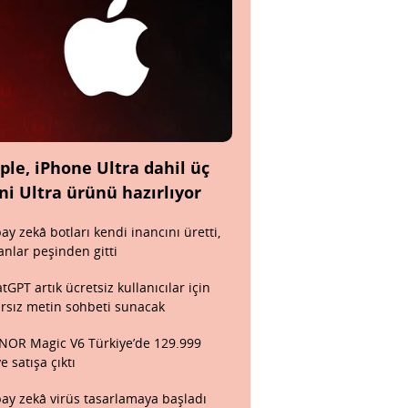
ple, iPhone Ultra dahil üç
ni Ultra ürünü hazırlıyor
ay zekâ botları kendi inancını üretti,
anlar peşinden gitti
tGPT artık ücretsiz kullanıcılar için
ırsız metin sohbeti sunacak
OR Magic V6 Türkiye’de 129.999
ye satışa çıktı
ay zekâ virüs tasarlamaya başladı