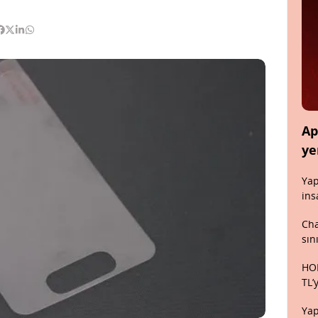
Ap
ye
Yap
ins
Cha
sın
HON
TL’
Yap