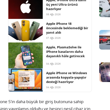
üç yeni Ultra ürünü
hazırlıyor
08 Ağu 2026
Apple iPhone 18
öncesinde beklemediği bir
yanıt aldı
07 Ağu 2026
Apple, PlasmaSolve ile
iPhone kasalarını daha
dayanıklı hâle getirecek
04 Ağu 2026
Apple iPhone ve Windows
arasında kopyala-yapıştır
desteği hazırlıyor
04 Ağu 2026
Phone 5’in daha büyük bir giriş butonuna sahip
inin yayınlamış olduğu ve beşinci nesil cihaz için