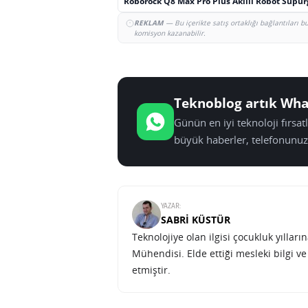
Roborock Q8 Max Pro Plus Akıllı Robot Süpü
REKLAM
— Bu içerikte satış ortaklığı bağlantıları 
komisyon kazanabilir.
Teknoblog artık Wha
Günün en iyi teknoloji fırsa
büyük haberler, telefonunuz
YAZAR:
SABRI KÜSTÜR
Teknolojiye olan ilgisi çocukluk yılla
Mühendisi. Elde ettiği mesleki bilgi v
etmiştir.