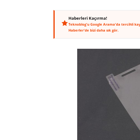
Haberleri Kaçırma!
Teknoblog'u Google Arama'da tercihli ka
Haberler'de bizi daha sık gör.