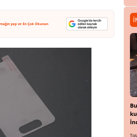
İ
ynağın yap ve En Çok Okunan
Bu
ku
İn
Tos