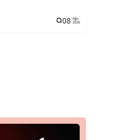
08
Ağu
2026