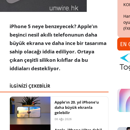
KO
Har
oyu
iPhone 5 neye benzeyecek? Apple’ın
(FX
beşinci nesil akıllı telefonunun daha
büyük ekrana ve daha ince bir tasarıma
EN 
sahip olacağı iddia ediliyor. Ortaya
çıkan çeşitli silikon kılıflar da bu
iddiaları destekliyor.
İLGİNİZİ ÇEKEBİLİR
Apple’ın 20. yıl iPhone’u
daha büyük ekranla
gelebilir
06 Ağu 2026
Apple, iPhone Ultra dahil