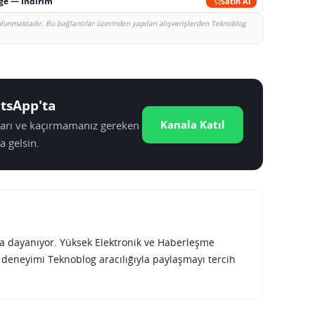
rge — İndirim
Satın Al
bulunmaktadır. Bu bağlantılar üzerinden yapılan alışverişlerden Teknoblog
tsApp'ta
Kanala Katıl
tları ve kaçırmamanız gereken
a gelsin.
rına dayanıyor. Yüksek Elektronik ve Haberleşme
e deneyimi Teknoblog aracılığıyla paylaşmayı tercih