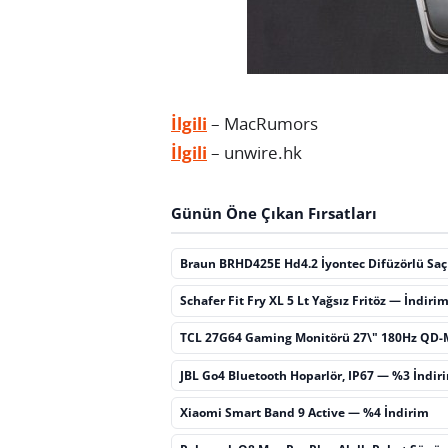
İlgili
– MacRumors
İlgili
– unwire.hk
Günün Öne Çıkan Fırsatları
Braun BRHD425E Hd4.2 İyontec Difüzörlü Sa
Schafer Fit Fry XL 5 Lt Yağsız Fritöz — İndiri
TCL 27G64 Gaming Monitörü 27\" 180Hz QD-
JBL Go4 Bluetooth Hoparlör, IP67 — %3 İndir
Xiaomi Smart Band 9 Active — %4 İndirim