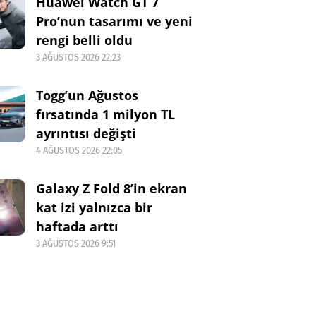
Huawei Watch GT 7
Pro’nun tasarımı ve yeni
rengi belli oldu
3 AĞUSTOS 2026 22:23
Togg’un Ağustos
fırsatında 1 milyon TL
ayrıntısı değişti
4 AĞUSTOS 2026 22:05
Galaxy Z Fold 8’in ekran
kat izi yalnızca bir
haftada arttı
3 AĞUSTOS 2026 9:51