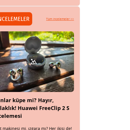
NCELEMELER
Tüm incelemeler >>
nlar küpe mi? Hayır,
laklık! Huawei FreeClip 2 S
celemesi
t makinesi mi, ızgara mı? Her ikisi de!