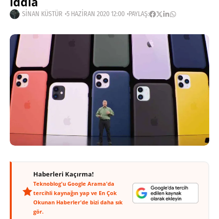
iddia
SINAN KÜSTÜR
5 HAZIRAN 2020 12:00
PAYLAŞ:
Haberleri Kaçırma!
Teknoblog'u Google Arama'da
tercihli kaynağın yap ve En Çok
Okunan Haberler'de bizi daha sık
gör.