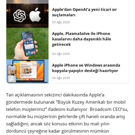
Apple’dan OpenAI’a yeni ticari sır
suçlamaları
05 Ağu 2026
Apple, PlasmaSolve ile iPhone
kasalarını daha dayanıklı hâle
getirecek
04 Ağu 2026
Apple iPhone ve Windows arasında
kopyala-yapıştır desteği hazırlıyor
04 Ağu 2026
Tan açıklamasının sekizinci dakikasında Apple’a
göndermede bulunarak “Büyük Kuzey Amerikalı bir mobil
telefon müşterimiz” ifadesini kullanıyor. Broadcom CEO’su,
normalde bu müşterinin gelirlerde çift haneli oranda artış
sağladığını; ancak söz konusu etkinin bu mali yılın
dördüncü çeyreğine kadar görülmesinin mümkün