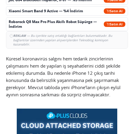
Xiaomi Smart Band 9 Active — %4 İndirim
Satın Al
Roborock Q8 Max Pro Plus Akıllı Robot Süpürge —
Satın Al
İndirim
REKLAM
— Bu içerikte satış ortaklığı bağlantıları bulunmaktadır. Bu
bağlantılar üzerinden yapılan alışverişlerden Teknoblog komisyon
kazanabilir.
Küresel koronavirüs salgını hem tedarik zincirlerinin
çalışmasını hem de yapılan iş seyahatlerini ciddi şekilde
etkilemiş durumda. Bu nedenle iPhone 12 çıkış tarihi
konusunda da belirsizlik yaşanmasına pek şaşırmamak
gerekiyor. Mevcut tabloda yeni iPhone’ların çıkışın eylül
ayının sonrasına sarkması da sürpriz olmayacaktır.