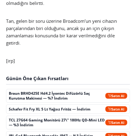
olmadığını belirtti.
Tan, gelen bir soru üzerine Broadcom’un yeni cihazın
parçalarından biri olduğunu, ancak şu an için çıkışın
zamanlaması konusunda bir karar verilmediğini dile
getirdi.
[irp]
Günün Öne Çıkan Fırsatları
Braun BRHD425E Hd4.2 İyontec Difüzörlü Saç
Satın Al
Kurutma Makinesi — %7 İndirim
Schafer Fit Fry XL 5 Lt Yağsız Fritöz — İndirim
Satın Al
TCL 27G64 Gaming Monitörü 27\" 180Hz QD-Mini LED
Satın Al
— %3 İndirim
JBL Go4 Bluetooth Hoparlör, IP67 — %3 İndirim
Satın Al