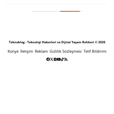
LG Avrupa için temassız ödeme sistemleri üzerine çalışıyor
SONRAKI HABER
TEKNOLOJI
ANA SAYFA
LG Avrupa için temassız ödeme
sistemleri üzerine çalışıyor
SABRI KÜSTÜR
2 ŞUBAT 2011 17:39
PAYLAŞ:
Haberleri Kaçırma!
Teknoblog'u Google Arama'da
tercihli kaynağın yap ve En Çok
Okunan Haberler'de bizi daha sık
gör.