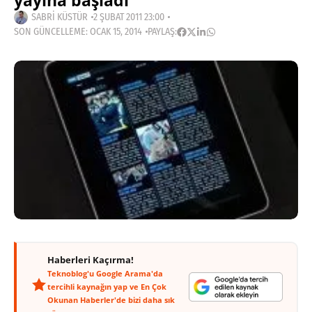
yayına başladı
SABRI KÜSTÜR
2 ŞUBAT 2011 23:00
SON GÜNCELLEME: OCAK 15, 2014
PAYLAŞ:
Haberleri Kaçırma!
Teknoblog'u Google Arama'da
tercihli kaynağın yap ve En Çok
Okunan Haberler'de bizi daha sık