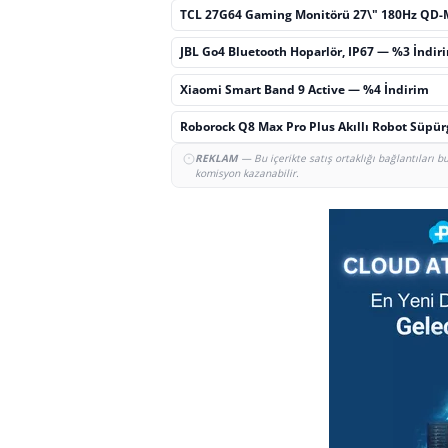
TCL 27G64 Gaming Monitörü 27\" 180Hz QD-
JBL Go4 Bluetooth Hoparlör, IP67 — %3 İndir
Xiaomi Smart Band 9 Active — %4 İndirim
Roborock Q8 Max Pro Plus Akıllı Robot Süpü
REKLAM
— Bu içerikte satış ortaklığı bağlantıları 
komisyon kazanabilir.