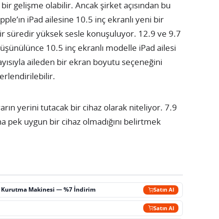
bir gelişme olabilir. Ancak şirket açısından bu
le’ın iPad ailesine 10.5 inç ekranlı yeni bir
r süredir yüksek sesle konuşuluyor. 12.9 ve 9.7
düşünülünce 10.5 inç ekranlı modelle iPad ailesi
layısıyla aileden bir ekran boyutu seçeneğini
lendirilebilir.
arın yerini tutacak bir cihaz olarak niteliyor. 7.9
na pek uygun bir cihaz olmadığını belirtmek
ç Kurutma Makinesi — %7 İndirim
Satın Al
m
Satın Al