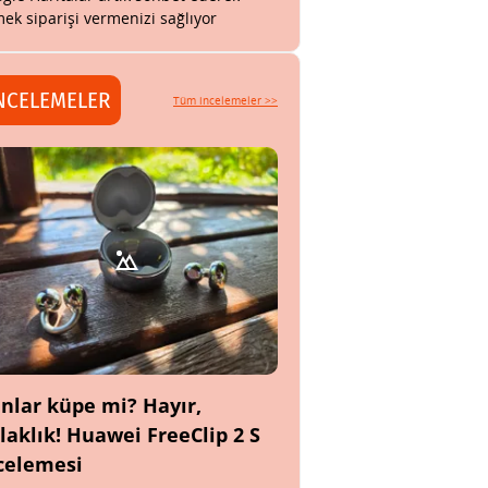
ek siparişi vermenizi sağlıyor
NCELEMELER
Tüm incelemeler >>
nlar küpe mi? Hayır,
laklık! Huawei FreeClip 2 S
celemesi