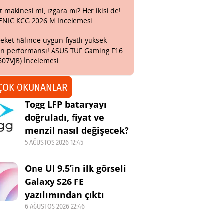
t makinesi mi, ızgara mı? Her ikisi de!
ENIC KCG 2026 M İncelemesi
eket hâlinde uygun fiyatlı yüksek
n performansı! ASUS TUF Gaming F16
607VJB) İncelemesi
ÇOK OKUNANLAR
Togg LFP bataryayı
doğruladı, fiyat ve
menzil nasıl değişecek?
5 AĞUSTOS 2026 12:45
One UI 9.5’in ilk görseli
Galaxy S26 FE
yazılımından çıktı
6 AĞUSTOS 2026 22:46