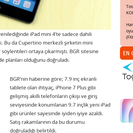
Tos
KO
Har
oyu
yenilediğinde iPad mini 4’te sadece dahili
(FX
i. Bu da Cupertino merkezli şirketin mini
 söylentileri ortaya çıkarmıştı. BGR sitesine
EN 
e planları olduğunu doğruladı.
BGR’nin haberine göre; 7.9 inç ekranlı
tablete olan ihtiyaç, iPhone 7 Plus gibi
gelişmiş akıllı telefonların çıkışı ve giriş
seviyesinde konumlanan 9.7 inçlik yeni iPad
gibi ürünler sayesinde iyiden iyiye azaldı.
Satış rakamlarının da bu durumu
doğruladığı belirtildi.