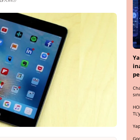
Ya
in
pe
Cha
sın
HON
TL’
Yap
Goo