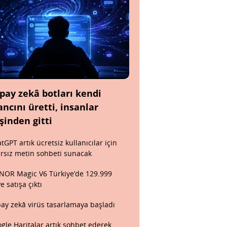
pay zekâ botları kendi
ancını üretti, insanlar
şinden gitti
tGPT artık ücretsiz kullanıcılar için
ırsız metin sohbeti sunacak
OR Magic V6 Türkiye’de 129.999
ye satışa çıktı
ay zekâ virüs tasarlamaya başladı
gle Haritalar artık sohbet ederek