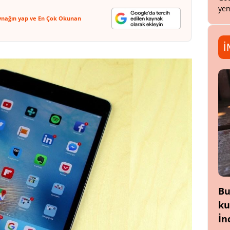
yem
ynağın yap ve En Çok Okunan
İ
Bu
ku
İn