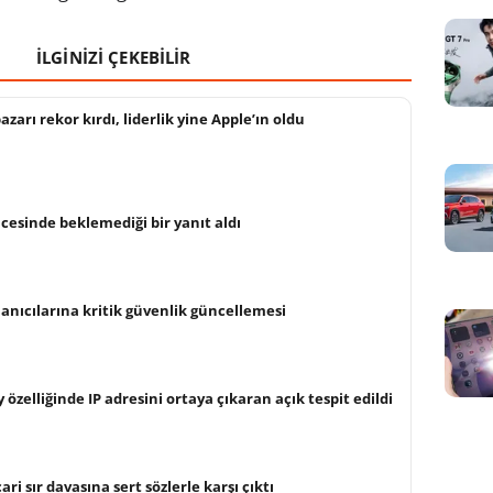
İLGİNİZİ ÇEKEBİLİR
arı rekor kırdı, liderlik yine Apple’ın oldu
cesinde beklemediği bir yanıt aldı
anıcılarına kritik güvenlik güncellemesi
 özelliğinde IP adresini ortaya çıkaran açık tespit edildi
ri sır davasına sert sözlerle karşı çıktı