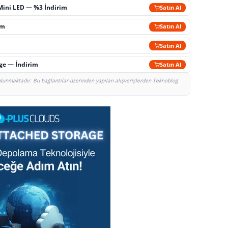
Mini LED — %3 İndirim
Satın Al
im
Satın Al
Satın Al
rge — İndirim
Satın Al
bulunmaktadır. Bu bağlantılar üzerinden yapılan alışverişlerden Teknoblog