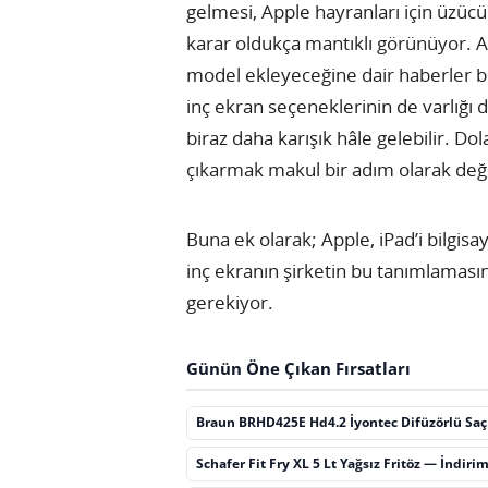
gelmesi, Apple hayranları için üzücü 
karar oldukça mantıklı görünüyor. App
model ekleyeceğine dair haberler bi
inç ekran seçeneklerinin de varlığı 
biraz daha karışık hâle gelebilir. Do
çıkarmak makul bir adım olarak değer
Buna ek olarak; Apple, iPad’i bilgisay
inç ekranın şirketin bu tanımlaması
gerekiyor.
Günün Öne Çıkan Fırsatları
Braun BRHD425E Hd4.2 İyontec Difüzörlü Sa
Schafer Fit Fry XL 5 Lt Yağsız Fritöz — İndiri