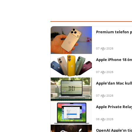
Premium telefon paz
07 Ağu 2026
Apple iPhone 18 ön
07 Ağu 2026
Apple’dan Mac kull
07 Ağu 2026
Apple Private Relay
06 Ağu 2026
OpenAI Apple’ın tica