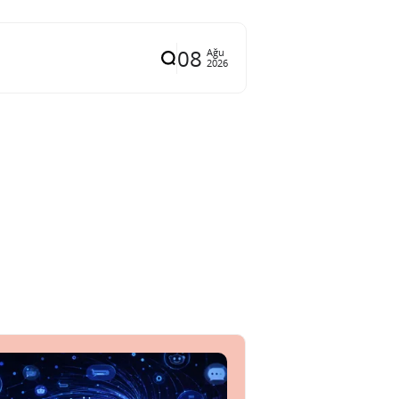
08
Ağu
2026