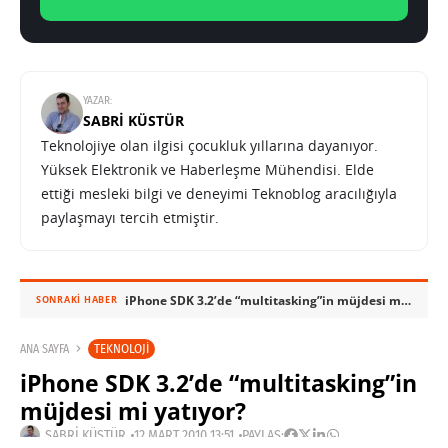
YAZAR:
SABRI KÜSTÜR
Teknolojiye olan ilgisi çocukluk yıllarına dayanıyor.
Yüksek Elektronik ve Haberleşme Mühendisi. Elde
ettiği mesleki bilgi ve deneyimi Teknoblog aracılığıyla
paylaşmayı tercih etmiştir.
iPhone SDK 3.2’de “multitasking”in müjdesi mi yatıyor?
SONRAKI HABER
TEKNOLOJI
ANA SAYFA
iPhone SDK 3.2’de “multitasking”in
müjdesi mi yatıyor?
SABRI KÜSTÜR
12 MART 2010 13:51
PAYLAŞ: