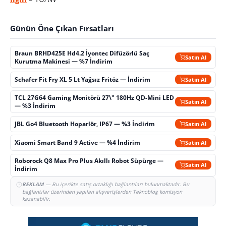
Günün Öne Çıkan Fırsatları
Braun BRHD425E Hd4.2 İyontec Difüzörlü Saç
Satın Al
Kurutma Makinesi — %7 İndirim
Schafer Fit Fry XL 5 Lt Yağsız Fritöz — İndirim
Satın Al
TCL 27G64 Gaming Monitörü 27\" 180Hz QD-Mini LED
Satın Al
— %3 İndirim
JBL Go4 Bluetooth Hoparlör, IP67 — %3 İndirim
Satın Al
Xiaomi Smart Band 9 Active — %4 İndirim
Satın Al
Roborock Q8 Max Pro Plus Akıllı Robot Süpürge —
Satın Al
İndirim
REKLAM
— Bu içerikte satış ortaklığı bağlantıları bulunmaktadır. Bu
bağlantılar üzerinden yapılan alışverişlerden Teknoblog komisyon
kazanabilir.