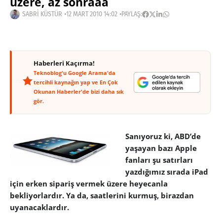
üzere, az sonraaa
SABRI KÜSTÜR
12 MART 2010 14:02
PAYLAŞ:
Haberleri Kaçırma!
Teknoblog'u Google Arama'da
tercihli kaynağın yap ve En Çok
Okunan Haberler'de bizi daha sık
gör.
Sanıyoruz ki, ABD’de
yaşayan bazı Apple
fanları şu satırları
yazdığımız sırada iPad
için erken sipariş vermek üzere heyecanla
bekliyorlardır. Ya da, saatlerini kurmuş, birazdan
uyanacaklardır.