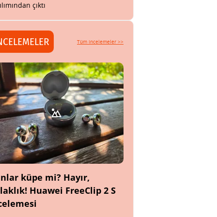
ılımından çıktı
NCELEMELER
Tüm incelemeler >>
nlar küpe mi? Hayır,
laklık! Huawei FreeClip 2 S
celemesi