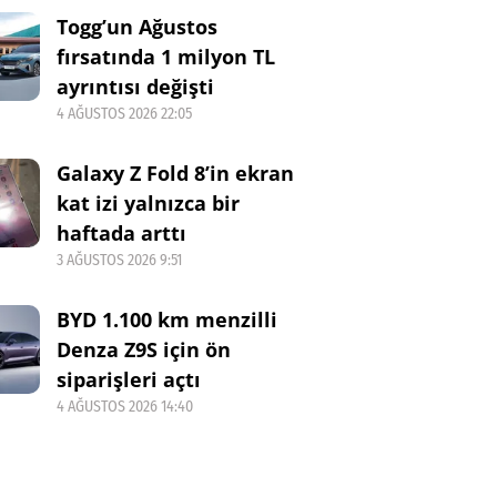
Togg’un Ağustos
fırsatında 1 milyon TL
ayrıntısı değişti
4 AĞUSTOS 2026 22:05
Galaxy Z Fold 8’in ekran
kat izi yalnızca bir
haftada arttı
3 AĞUSTOS 2026 9:51
BYD 1.100 km menzilli
Denza Z9S için ön
siparişleri açtı
4 AĞUSTOS 2026 14:40