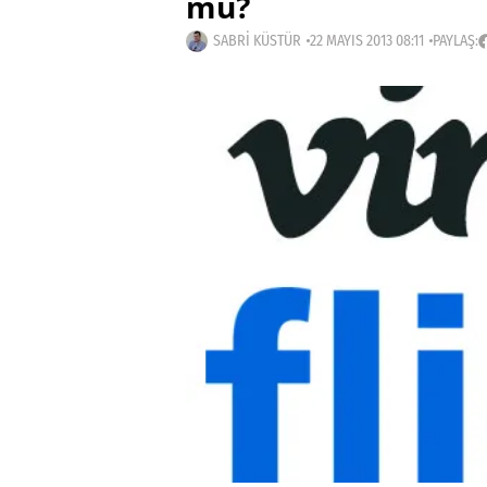
mu?
SABRI KÜSTÜR
22 MAYIS 2013 08:11
PAYLAŞ: