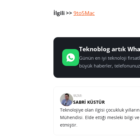
İlgili >>
9to5Mac
Teknoblog artık Wha
Günün en iyi teknoloji fırsa
büyük haberler, telefonunuz
YAZAR:
SABRI KÜSTÜR
Teknolojiye olan ilgisi çocukluk yılla
Mühendisi. Elde ettiği mesleki bilgi v
etmiştir.