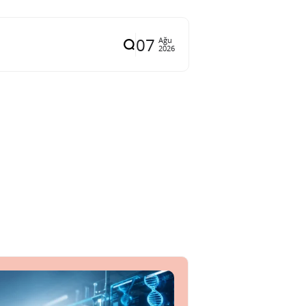
07
Ağu
2026