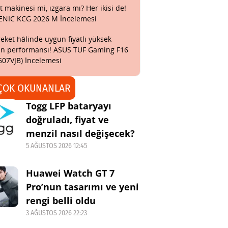
t makinesi mi, ızgara mı? Her ikisi de!
ENIC KCG 2026 M İncelemesi
eket hâlinde uygun fiyatlı yüksek
n performansı! ASUS TUF Gaming F16
607VJB) İncelemesi
ÇOK OKUNANLAR
Togg LFP bataryayı
doğruladı, fiyat ve
menzil nasıl değişecek?
5 AĞUSTOS 2026 12:45
Huawei Watch GT 7
Pro’nun tasarımı ve yeni
rengi belli oldu
3 AĞUSTOS 2026 22:23