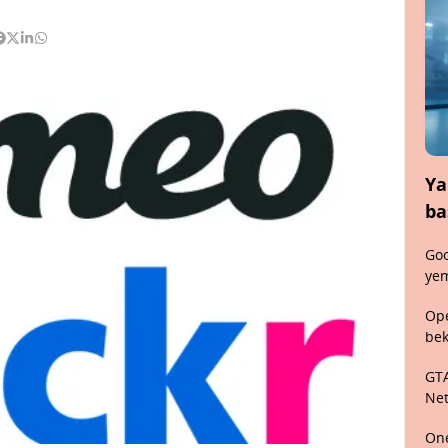
Ya
ba
Goo
yem
Ope
bek
GTA
Net
One