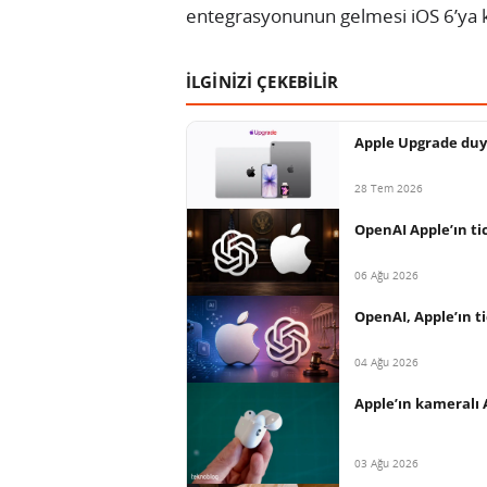
entegrasyonunun gelmesi iOS 6’ya 
İLGİNİZİ ÇEKEBİLİR
Apple Upgrade duy
28 Tem 2026
OpenAI Apple’ın tica
06 Ağu 2026
OpenAI, Apple’ın ti
04 Ağu 2026
Apple’ın kameralı 
03 Ağu 2026