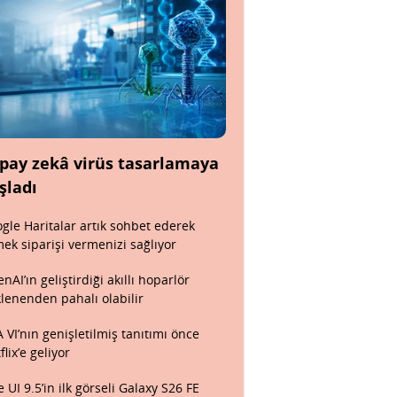
pay zekâ virüs tasarlamaya
şladı
gle Haritalar artık sohbet ederek
ek siparişi vermenizi sağlıyor
nAI’ın geliştirdiği akıllı hoparlör
lenenden pahalı olabilir
 VI’nın genişletilmiş tanıtımı önce
flix’e geliyor
 UI 9.5’in ilk görseli Galaxy S26 FE