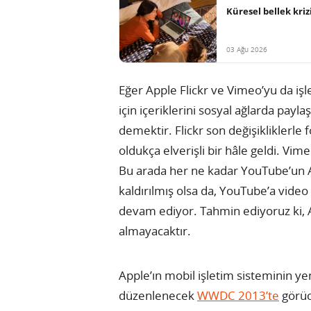
Küresel bellek kri
03 Ağu 2026
Eğer Apple Flickr ve Vimeo’yu da işl
için içeriklerini sosyal ağlarda pa
demektir. Flickr son değişikliklerle
oldukça elverişli bir hâle geldi. Vime
Bu arada her ne kadar YouTube’un Ap
kaldırılmış olsa da, YouTube’a vide
devam ediyor. Tahmin ediyoruz ki, A
almayacaktır.
Apple’ın mobil işletim sisteminin ye
düzenlenecek
WWDC 2013’te
görüc