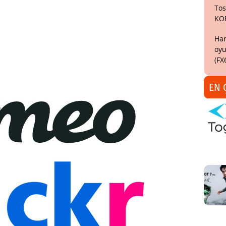
Tos
KO
Har
oyu
(FX
EN 