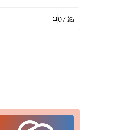
07
Ağu
2026