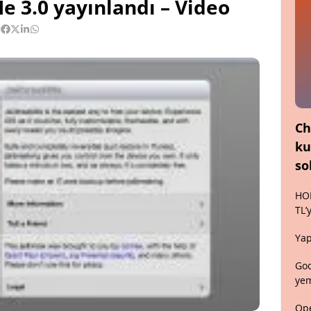
e 3.0 yayınlandı – Video
:
Ch
ku
so
HON
TL’
Yap
Goo
yem
Ope