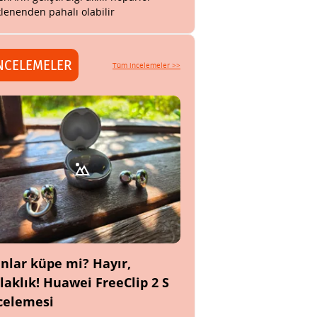
lenenden pahalı olabilir
NCELEMELER
Tüm incelemeler >>
nlar küpe mi? Hayır,
laklık! Huawei FreeClip 2 S
celemesi