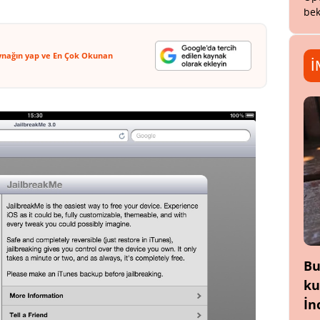
bek
ynağın yap ve En Çok Okunan
İ
Bu
ku
İn