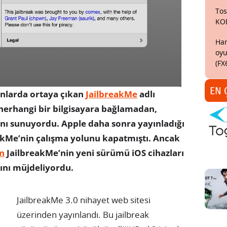
Tos
KO
Har
oyu
(FX
EN 
nlarda ortaya çıkan
JailbreakMe
adlı
 herhangi bir bilgisayara bağlamadan,
nı sunuyordu. Apple daha sonra yayınladığı
akMe’nin çalışma yolunu kapatmıştı. Ancak
an
JailbreakMe’nin yeni sürümü iOS cihazları
ğını müjdeliyordu.
JailbreakMe 3.0 nihayet web sitesi
üzerinden yayınlandı. Bu jailbreak