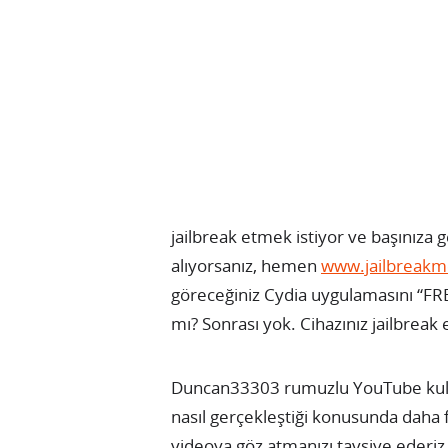
jailbreak etmek istiyor ve başınıza
alıyorsanız, hemen
www.jailbreak
göreceğiniz Cydia uygulamasını “FR
mı? Sonrası yok. Cihazınız jailbreak e
Duncan33303 rumuzlu YouTube kullanı
nasıl gerçekleştiği konusunda daha fa
videoya göz atmanızı tavsiye ederiz