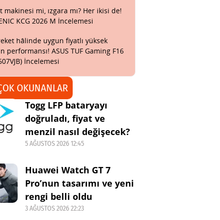
t makinesi mi, ızgara mı? Her ikisi de!
ENIC KCG 2026 M İncelemesi
eket hâlinde uygun fiyatlı yüksek
n performansı! ASUS TUF Gaming F16
607VJB) İncelemesi
ÇOK OKUNANLAR
Togg LFP bataryayı
doğruladı, fiyat ve
menzil nasıl değişecek?
5 AĞUSTOS 2026 12:45
Huawei Watch GT 7
Pro’nun tasarımı ve yeni
rengi belli oldu
3 AĞUSTOS 2026 22:23