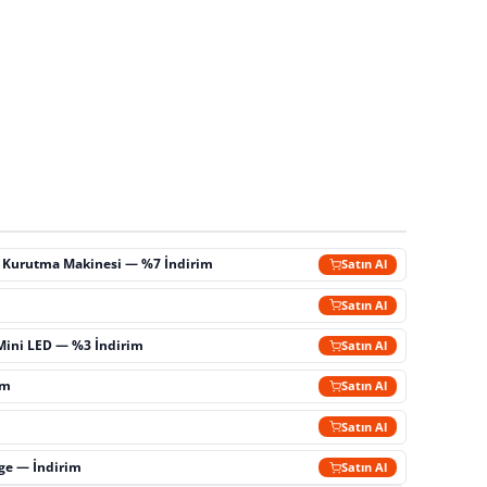
ç Kurutma Makinesi — %7 İndirim
Satın Al
m
Satın Al
Mini LED — %3 İndirim
Satın Al
im
Satın Al
Satın Al
rge — İndirim
Satın Al