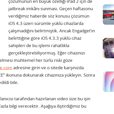
çözümünün en büyük özelliği iPad 2 için de
jailbreak imkânı sunması. Geçen haftasonu
verdiğimiz haberde söz konusu çözümün
iOS 4.3 üzeri sürümle yüklü cihazlarda
çalışmadığını belirtmiştik.
Ancak Engadget’ın
belirttiğine göre iOS 4.3.3 yüklü cihaz
sahipleri de bu işlemi rahatlıkla
gerçekleştirebiliyormuş. Eğer cihazınızı
 gelmesi muhtemel her türlü riski göze
me.com
adresine girin ve o sitede karşınızda
EE” ikonuna dokunarak cihazınıza yükleyin. Sonra
dildi bile.
cısı tarafından hazırlanan video size bu işin
zla bilgi verecektir. Aşağıya iliştirdiğimiz bu
.