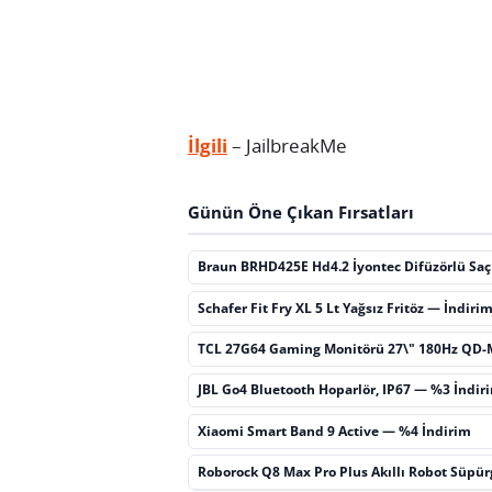
İlgili
– JailbreakMe
Günün Öne Çıkan Fırsatları
Braun BRHD425E Hd4.2 İyontec Difüzörlü Sa
Schafer Fit Fry XL 5 Lt Yağsız Fritöz — İndiri
TCL 27G64 Gaming Monitörü 27\" 180Hz QD-
JBL Go4 Bluetooth Hoparlör, IP67 — %3 İndir
Xiaomi Smart Band 9 Active — %4 İndirim
Roborock Q8 Max Pro Plus Akıllı Robot Süpü