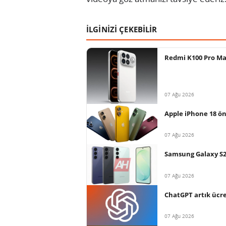
İLGİNİZİ ÇEKEBİLİR
Redmi K100 Pro Max
07 Ağu 2026
Apple iPhone 18 ön
07 Ağu 2026
Samsung Galaxy S26 
07 Ağu 2026
ChatGPT artık ücret
07 Ağu 2026