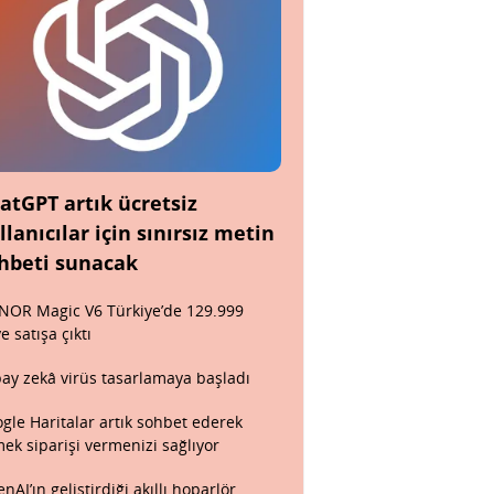
atGPT artık ücretsiz
llanıcılar için sınırsız metin
hbeti sunacak
OR Magic V6 Türkiye’de 129.999
ye satışa çıktı
ay zekâ virüs tasarlamaya başladı
gle Haritalar artık sohbet ederek
ek siparişi vermenizi sağlıyor
nAI’ın geliştirdiği akıllı hoparlör