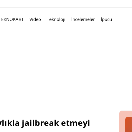
TEKNOKART
Video
Teknoloji
İncelemeler
İpucu
ylıkla jailbreak etmeyi