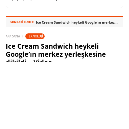
Ice Cream Sandwich heykeli Google’ın merkez yerleşkesine dikildi – Video
SONRAKI HABER
TEKNOLOJI
ANA SAYFA
Ice Cream Sandwich heykeli
Google’ın merkez yerleşkesine
dikildi – Video
SABRI KÜSTÜR
14 EKIM 2011 07:57
PAYLAŞ: