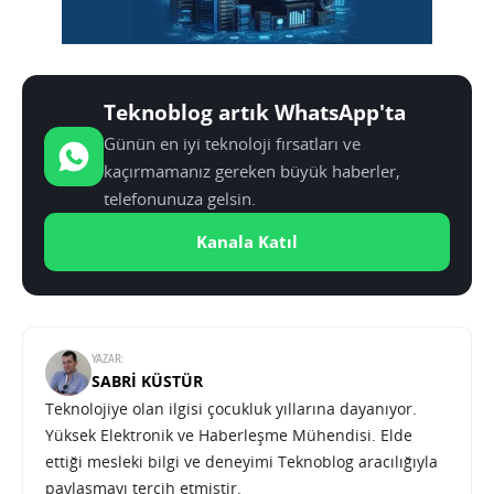
Teknoblog artık WhatsApp'ta
Günün en iyi teknoloji fırsatları ve
kaçırmamanız gereken büyük haberler,
telefonunuza gelsin.
Kanala Katıl
YAZAR:
SABRI KÜSTÜR
Teknolojiye olan ilgisi çocukluk yıllarına dayanıyor.
Yüksek Elektronik ve Haberleşme Mühendisi. Elde
ettiği mesleki bilgi ve deneyimi Teknoblog aracılığıyla
paylaşmayı tercih etmiştir.