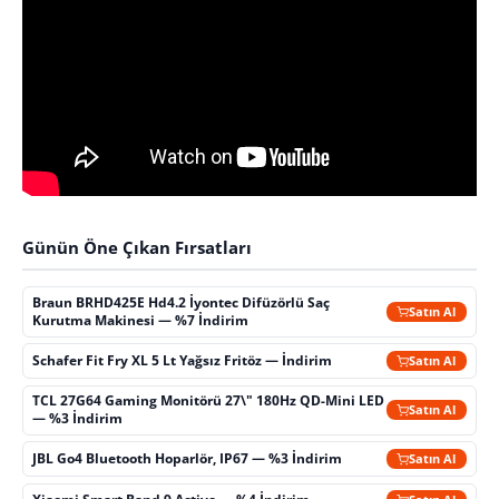
Günün Öne Çıkan Fırsatları
Braun BRHD425E Hd4.2 İyontec Difüzörlü Saç
Satın Al
Kurutma Makinesi — %7 İndirim
Schafer Fit Fry XL 5 Lt Yağsız Fritöz — İndirim
Satın Al
TCL 27G64 Gaming Monitörü 27\" 180Hz QD-Mini LED
Satın Al
— %3 İndirim
JBL Go4 Bluetooth Hoparlör, IP67 — %3 İndirim
Satın Al