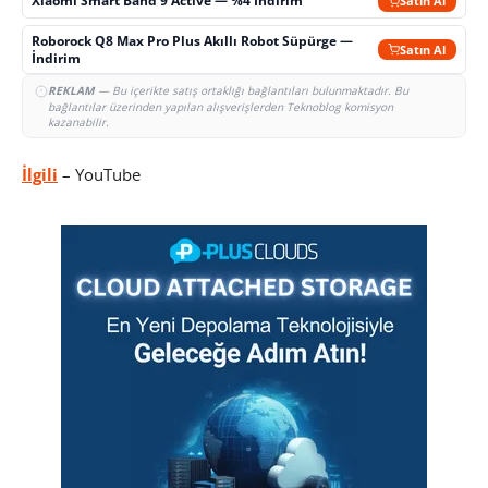
Xiaomi Smart Band 9 Active — %4 İndirim
Satın Al
Roborock Q8 Max Pro Plus Akıllı Robot Süpürge —
Satın Al
İndirim
REKLAM
— Bu içerikte satış ortaklığı bağlantıları bulunmaktadır. Bu
bağlantılar üzerinden yapılan alışverişlerden Teknoblog komisyon
kazanabilir.
İlgili
– YouTube