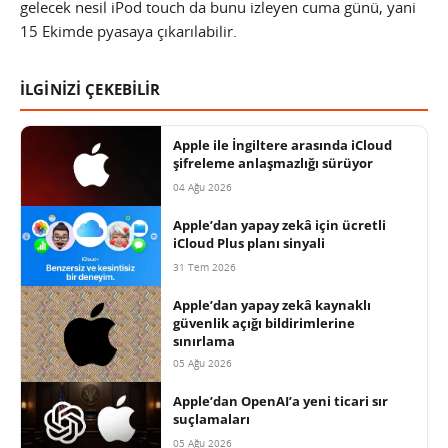
gelecek nesil iPod touch da bunu izleyen cuma günü, yani
15 Ekimde pyasaya çıkarılabilir.
İLGİNİZİ ÇEKEBİLİR
Apple ile İngiltere arasında iCloud
şifreleme anlaşmazlığı sürüyor
04 Ağu 2026
Apple’dan yapay zekâ için ücretli
iCloud Plus planı sinyali
31 Tem 2026
Apple’dan yapay zekâ kaynaklı
güvenlik açığı bildirimlerine
sınırlama
05 Ağu 2026
Apple’dan OpenAI’a yeni ticari sır
suçlamaları
05 Ağu 2026