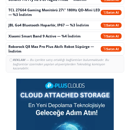
TCL 27G64 Gaming Monitörü 27\" 180Hz QD-Mini LED
Satın Al
— %3 İndirim
JBL Go4 Bluetooth Hoparlör, IP67 — %3 İndirim
Satın Al
Xiaomi Smart Band 9 Active — %4 İndirim
Satın Al
Roborock Q8 Max Pro Plus Akıllı Robot Süpürge —
Satın Al
İndirim
REKLAM
— Bu içerikte satış ortaklığı bağlantıları bulunmaktadır. Bu
bağlantılar üzerinden yapılan alışverişlerden Teknoblog komisyon
kazanabilir.