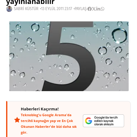
yayınlanabilir
SABRI KÜSTÜR
13 EYLÜL 2011 23:17
PAYLAŞ:
Haberleri Kaçırma!
Teknoblog'u Google Arama'da
tercihli kaynağın yap ve En Çok
Okunan Haberler'de bizi daha sık
gör.