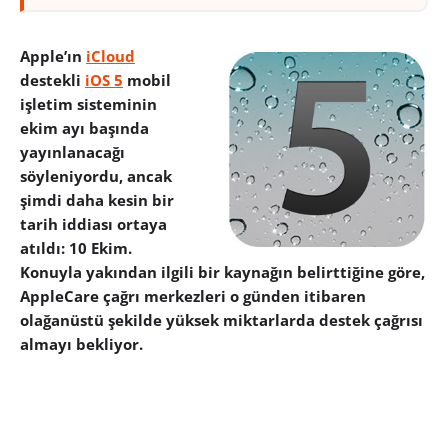
Apple’ın
iCloud
destekli
iOS 5
mobil
işletim sisteminin
ekim ayı başında
yayınlanacağı
söyleniyordu, ancak
şimdi daha kesin bir
tarih iddiası ortaya
atıldı: 10 Ekim.
Konuyla yakından ilgili bir kaynağın belirttiğine göre,
AppleCare çağrı merkezleri o günden itibaren
olağanüstü şekilde yüksek miktarlarda destek çağrısı
almayı bekliyor.