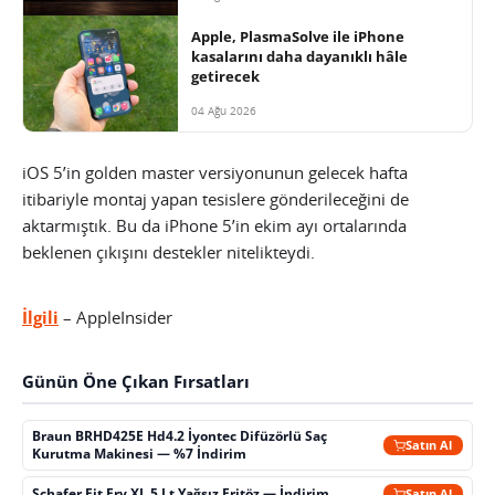
Apple, PlasmaSolve ile iPhone
kasalarını daha dayanıklı hâle
getirecek
04 Ağu 2026
iOS 5’in golden master versiyonunun gelecek hafta
itibariyle montaj yapan tesislere gönderileceğini de
aktarmıştık. Bu da iPhone 5’in ekim ayı ortalarında
beklenen çıkışını destekler nitelikteydi.
İlgili
– AppleInsider
Günün Öne Çıkan Fırsatları
Braun BRHD425E Hd4.2 İyontec Difüzörlü Saç
Satın Al
Kurutma Makinesi — %7 İndirim
Schafer Fit Fry XL 5 Lt Yağsız Fritöz — İndirim
Satın Al