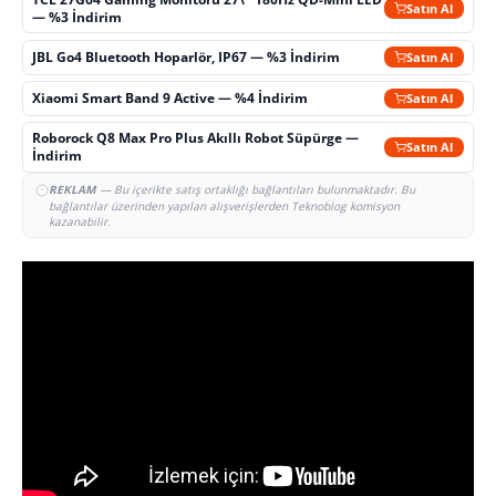
Satın Al
— %3 İndirim
JBL Go4 Bluetooth Hoparlör, IP67 — %3 İndirim
Satın Al
Xiaomi Smart Band 9 Active — %4 İndirim
Satın Al
Roborock Q8 Max Pro Plus Akıllı Robot Süpürge —
Satın Al
İndirim
REKLAM
— Bu içerikte satış ortaklığı bağlantıları bulunmaktadır. Bu
bağlantılar üzerinden yapılan alışverişlerden Teknoblog komisyon
kazanabilir.