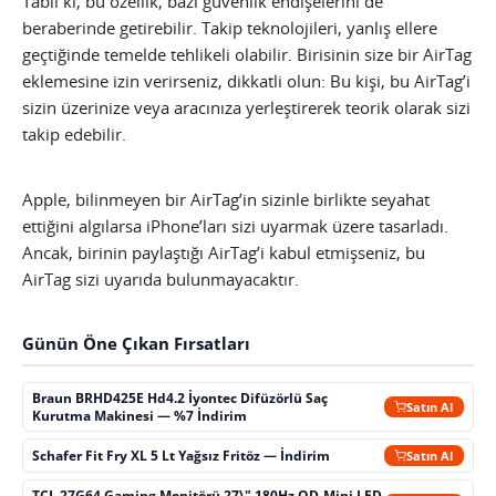
Tabii ki, bu özellik, bazı güvenlik endişelerini de
beraberinde getirebilir. Takip teknolojileri, yanlış ellere
geçtiğinde temelde tehlikeli olabilir. Birisinin size bir AirTag
eklemesine izin verirseniz, dikkatli olun: Bu kişi, bu AirTag’i
sizin üzerinize veya aracınıza yerleştirerek teorik olarak sizi
takip edebilir.
Apple, bilinmeyen bir AirTag’in sizinle birlikte seyahat
ettiğini algılarsa iPhone’ları sizi uyarmak üzere tasarladı.
Ancak, birinin paylaştığı AirTag’i kabul etmişseniz, bu
AirTag sizi uyarıda bulunmayacaktır.
Günün Öne Çıkan Fırsatları
Braun BRHD425E Hd4.2 İyontec Difüzörlü Saç
Satın Al
Kurutma Makinesi — %7 İndirim
Schafer Fit Fry XL 5 Lt Yağsız Fritöz — İndirim
Satın Al
TCL 27G64 Gaming Monitörü 27\" 180Hz QD-Mini LED