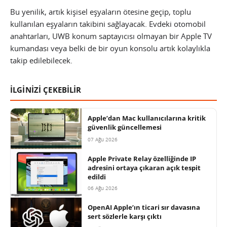
Bu yenilik, artık kişisel eşyaların ötesine geçip, toplu
kullanılan eşyaların takibini sağlayacak. Evdeki otomobil
anahtarları, UWB konum saptayıcısı olmayan bir Apple TV
kumandası veya belki de bir oyun konsolu artık kolaylıkla
takip edilebilecek.
İLGİNİZİ ÇEKEBİLİR
Apple’dan Mac kullanıcılarına kritik
güvenlik güncellemesi
07 Ağu 2026
Apple Private Relay özelliğinde IP
adresini ortaya çıkaran açık tespit
edildi
06 Ağu 2026
OpenAI Apple’ın ticari sır davasına
sert sözlerle karşı çıktı