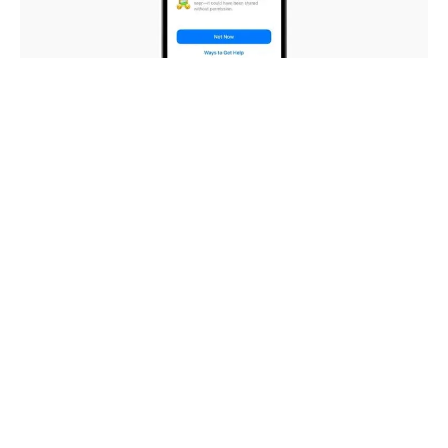
Haberleri Kaçırma!
Teknoblog'u Google Arama'da
tercihli kaynağın yap ve En Çok
Okunan Haberler'de bizi daha sık
gör.
Apple iOS 17 ile içerik paylaşımını kolaylaştırırken, bu
kolaylığın kötüye kullanımını engelleyecek önlemleri
almayı ihmal etmiyor. Şirket
yeni iOS
sürümünün Hassas
İçerik Uyarısı özelliğine sahip olacağını ve böylelikle
yetişkinlerin telefonlarına istemedikleri çıplak fotoğraf ve
videoların gönderilmesini engelleyebileceğini
belirtti
.
Potansiyel olarak endişe verici bir görsel alan kullanıcılar
bunu geri çevirebilecek, kabul edebilecek veya yardım