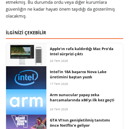
etmekmiş.
Bu durumda ordu veya diğer kurumlara
güvenliğin ne kadar hayati önem taşıdığı da gösterilmiş
olacakmış.
İLGİNİZİ ÇEKEBİLİR
Apple’ın rafa kaldırdığı Mac Pro’da
Intel sürprizi çıktı
20 Tem 2026
Intel’in 18A başarısı Nova Lake
üretimini baştan yazdı
17 Tem 2026
Arm sunucular yapay zeka
harcamalarında x86’yı ilk kez geçti
24 Tem 2026
GTA VI’nın genişletilmiş tanıtımı
önce Netflix’e geliyor