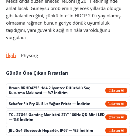
Meksika’da düzenlenecek ReConFig 2011 etkinliğinde
anlatılacak. Güneysu problemin gelecek yıllarda olduğu
gibi kalabileceğini, çünkü Intel’in HDCP 2.0’ı yayınlamış
olmasına rağmen bunun geriye dönük uyumluluk
taşıdığını, yani güvenlik açığının hâla varolduğunu
vurguladı.
İlgili
– Physorg
Günün Öne Çıkan Fırsatları
Braun BRHD425E Hd4.2 İyontec Difüzörlü Saç
Satın Al
Kurutma Makinesi — %7 İndirim
Schafer Fit Fry XL 5 Lt Yağsız Fritöz — İndirim
Satın Al
TCL 27G64 Gaming Monitörü 27\" 180Hz QD-Mini LED
Satın Al
— %3 İndirim
JBL Go4 Bluetooth Hoparlör, IP67 — %3 İndirim
Satın Al