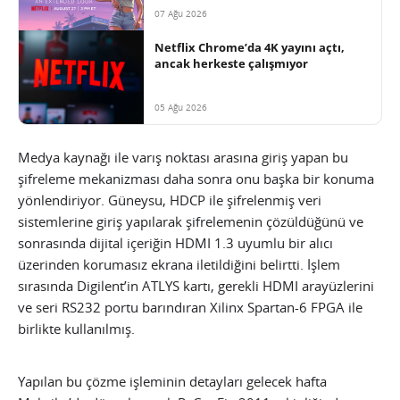
07 Ağu 2026
Netflix Chrome’da 4K yayını açtı,
ancak herkeste çalışmıyor
05 Ağu 2026
Medya kaynağı ile varış noktası arasına giriş yapan bu
şifreleme mekanizması daha sonra onu başka bir konuma
yönlendiriyor. Güneysu, HDCP ile şifrelenmiş veri
sistemlerine giriş yapılarak şifrelemenin çözüldüğünü ve
sonrasında dijital içeriğin HDMI 1.3 uyumlu bir alıcı
üzerinden korumasız ekrana iletildiğini belirtti. İşlem
sırasında Digilent’in ATLYS kartı, gerekli HDMI arayüzlerini
ve seri RS232 portu barındıran Xilinx Spartan-6 FPGA ile
birlikte kullanılmış.
Yapılan bu çözme işleminin detayları gelecek hafta