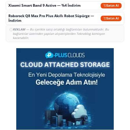
Xiaomi Smart Band 9 Active — %4 İndirim
Satın Al
Roborock Q8 Max Pro Plus Akıllı Robot Süpürge —
Satın Al
İndirim
REKLAM
— Bu içerikte satış ortaklığı bağlantıları bulunmaktadır. Bu
bağlantılar üzerinden yapılan alışverişlerden Teknoblog komisyon
kazanabilir.