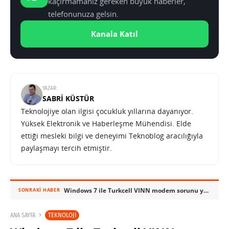
kaçırmamanız gereken büyük haberler,
telefonunuza gelsin.
Kanala Katıl
YAZAR:
SABRI KÜSTÜR
Teknolojiye olan ilgisi çocukluk yıllarına dayanıyor.
Yüksek Elektronik ve Haberleşme Mühendisi. Elde
ettiği mesleki bilgi ve deneyimi Teknoblog aracılığıyla
paylaşmayı tercih etmiştir.
Windows 7 ile Turkcell VINN modem sorunu yaşayanlar için çözüm
SONRAKI HABER
TEKNOLOJI
ANA SAYFA