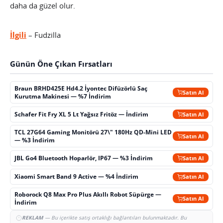
daha da güzel olur.
İlgili
– Fudzilla
Günün Öne Çıkan Fırsatları
Braun BRHD425E Hd4.2 İyontec Difüzörlü Saç
Satın Al
Kurutma Makinesi — %7 İndirim
Schafer Fit Fry XL 5 Lt Yağsız Fritöz — İndirim
Satın Al
TCL 27G64 Gaming Monitörü 27\" 180Hz QD-Mini LED
Satın Al
— %3 İndirim
JBL Go4 Bluetooth Hoparlör, IP67 — %3 İndirim
Satın Al
Xiaomi Smart Band 9 Active — %4 İndirim
Satın Al
Roborock Q8 Max Pro Plus Akıllı Robot Süpürge —
Satın Al
İndirim
REKLAM
— Bu içerikte satış ortaklığı bağlantıları bulunmaktadır. Bu