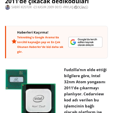
2011’de çıkacak dedikoduları
SABRI KÜSTÜR
23 KASIM 2009 00:13
PAYLAŞ:
Haberleri Kaçırma!
Teknoblog'u Google Arama'da
tercihli kaynağın yap ve En Çok
Okunan Haberler'de bizi daha sık
gör.
Fudzilla’nın elde ettiği
bilgilere göre, Intel
32nm Atom yongasını
2011’de çıkarmayı
planlıyor. Cedarview
kod adı verilen bu
işlemcinin bağlı
olacağı platform ise