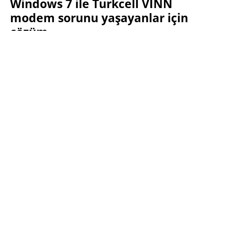
Windows 7 ile Turkcell VINN
modem sorunu yaşayanlar için
çözüm
SABRI KÜSTÜR
21 KASIM 2009 00:16
SON GÜNCELLEME: KASIM 22, 2009
PAYLAŞ:
Haberleri Kaçırma!
Teknoblog'u Google Arama'da
tercihli kaynağın yap ve En Çok
Okunan Haberler'de bizi daha sık
gör.
Turkcell’in VINN 3G
modemini Windows
Vista’da, cihazın içinde
gelen Turkcell Connect
yazılımıyla sorunsuz
bir şekilde