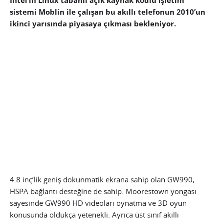
Intel’in Linux tabanlı açık kaynak kodlu işletim
sistemi Moblin ile çalışan bu akıllı telefonun 2010’un
ikinci yarısında piyasaya çıkması bekleniyor.
4.8 inç’lik geniş dokunmatik ekrana sahip olan GW990,
HSPA bağlantı desteğine de sahip. Moorestown yongası
sayesinde GW990 HD videoları oynatma ve 3D oyun
konusunda oldukça yetenekli. Ayrıca üst sınıf akıllı