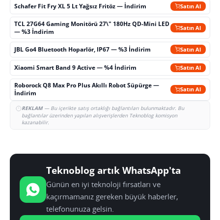
Schafer Fit Fry XL 5 Lt Yağsız Fritöz — İndirim
Satın Al
TCL 27G64 Gaming Monitörü 27\" 180Hz QD-Mini LED
Satın Al
— %3 İndirim
JBL Go4 Bluetooth Hoparlör, IP67 — %3 İndirim
Satın Al
Xiaomi Smart Band 9 Active — %4 İndirim
Satın Al
Roborock Q8 Max Pro Plus Akıllı Robot Süpürge —
Satın Al
İndirim
REKLAM
— Bu içerikte satış ortaklığı bağlantıları bulunmaktadır. Bu
bağlantılar üzerinden yapılan alışverişlerden Teknoblog komisyon
kazanabilir.
Teknoblog artık WhatsApp'ta
Günün en iyi teknoloji fırsatları ve
kaçırmamanız gereken büyük haberler,
telefonunuza gelsin.