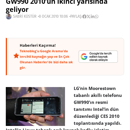
GW990 2010’un ikinci yarısında
geliyor
SABRI KÜSTÜR
8 OCAK 2010 10:06
PAYLAŞ:
Haberleri Kaçırma!
Teknoblog'u Google Arama'da
tercihli kaynağın yap ve En Çok
Okunan Haberler'de bizi daha sık
gör.
LG’nin Moorestown
tabanlı akıllı telefonu
GW990’ın resmi
tanıtımı Intel’in dün
düzenlediği CES 2010
toplantısında yapıldı.