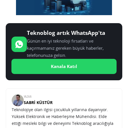
Teknoblog artık WhatsApp'ta
Günün en iyi teknoloji fırsatları ve
kaçırmamanız gereken büyük haberler,
telefonunuza gelsin.
Kanala Katıl
YAZAR:
SABRI KÜSTÜR
Teknolojiye olan ilgisi çocukluk yıllarına dayanıyor.
Yüksek Elektronik ve Haberleşme Mühendisi. Elde
ettiği mesleki bilgi ve deneyimi Teknoblog aracılığıyla