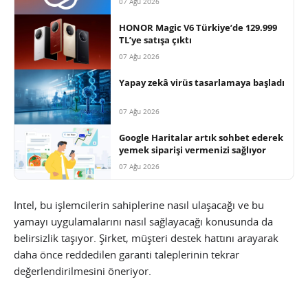
07 Ağu 2026
HONOR Magic V6 Türkiye’de 129.999
TL’ye satışa çıktı
07 Ağu 2026
Yapay zekâ virüs tasarlamaya başladı
07 Ağu 2026
Google Haritalar artık sohbet ederek
yemek siparişi vermenizi sağlıyor
07 Ağu 2026
Intel, bu işlemcilerin sahiplerine nasıl ulaşacağı ve bu
yamayı uygulamalarını nasıl sağlayacağı konusunda da
belirsizlik taşıyor. Şirket, müşteri destek hattını arayarak
daha önce reddedilen garanti taleplerinin tekrar
değerlendirilmesini öneriyor.