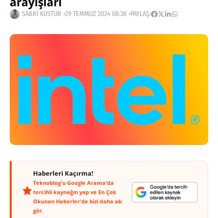
arayışları
SABRI KÜSTÜR
29 TEMMUZ 2024 08:38
PAYLAŞ:
Haberleri Kaçırma!
Teknoblog'u Google Arama'da
tercihli kaynağın yap ve En Çok
Okunan Haberler'de bizi daha sık
gör.