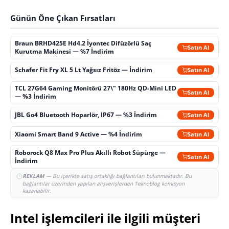
Günün Öne Çıkan Fırsatları
Braun BRHD425E Hd4.2 İyontec Difüzörlü Saç
Satın Al
Kurutma Makinesi — %7 İndirim
Schafer Fit Fry XL 5 Lt Yağsız Fritöz — İndirim
Satın Al
TCL 27G64 Gaming Monitörü 27\" 180Hz QD-Mini LED
Satın Al
— %3 İndirim
JBL Go4 Bluetooth Hoparlör, IP67 — %3 İndirim
Satın Al
Xiaomi Smart Band 9 Active — %4 İndirim
Satın Al
Roborock Q8 Max Pro Plus Akıllı Robot Süpürge —
Satın Al
İndirim
REKLAM
— Bu içerikte satış ortaklığı bağlantıları bulunmaktadır. Bu
bağlantılar üzerinden yapılan alışverişlerden Teknoblog komisyon
kazanabilir.
Intel işlemcileri ile ilgili müşteri