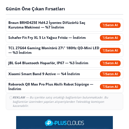
Günün Öne Çıkan Fırsatları
Braun BRHD425E Hd4.2 İyontec Difüzörlü Saç
Satın Al
Kurutma Makinesi — %7 İndirim
Schafer Fit Fry XL 5 Lt Yağsız Fritöz — İndirim
Satın Al
TCL 27G64 Gaming Monitörü 27\" 180Hz QD-Mini LED
Satın Al
— %3 İndirim
JBL Go4 Bluetooth Hoparlör, IP67 — %3 İndirim
Satın Al
Xiaomi Smart Band 9 Active — %4 İndirim
Satın Al
Roborock Q8 Max Pro Plus Akıllı Robot Süpürge —
Satın Al
İndirim
REKLAM
— Bu içerikte satış ortaklığı bağlantıları bulunmaktadır. Bu
bağlantılar üzerinden yapılan alışverişlerden Teknoblog komisyon
kazanabilir.