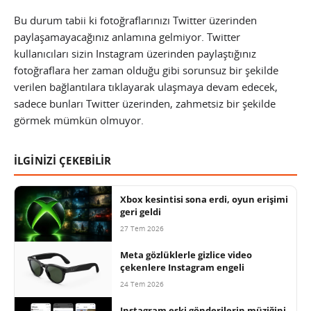
Bu durum tabii ki fotoğraflarınızı Twitter üzerinden
paylaşamayacağınız anlamına gelmiyor. Twitter
kullanıcıları sizin Instagram üzerinden paylaştığınız
fotoğraflara her zaman olduğu gibi sorunsuz bir şekilde
verilen bağlantılara tıklayarak ulaşmaya devam edecek,
sadece bunları Twitter üzerinden, zahmetsiz bir şekilde
görmek mümkün olmuyor.
İLGİNİZİ ÇEKEBİLİR
Xbox kesintisi sona erdi, oyun erişimi
geri geldi
27 Tem 2026
Meta gözlüklerle gizlice video
çekenlere Instagram engeli
24 Tem 2026
Instagram eski gönderilerin müziğini