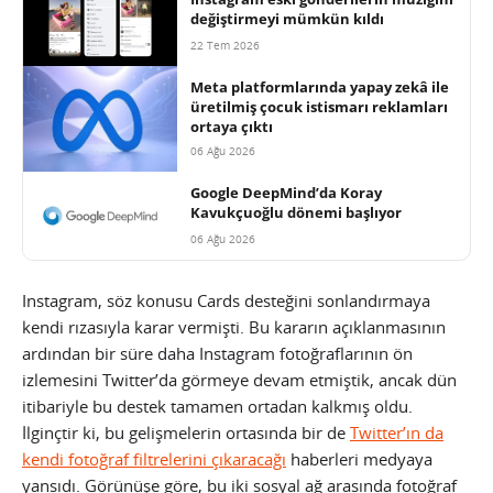
değiştirmeyi mümkün kıldı
22 Tem 2026
Meta platformlarında yapay zekâ ile
üretilmiş çocuk istismarı reklamları
ortaya çıktı
06 Ağu 2026
Google DeepMind’da Koray
Kavukçuoğlu dönemi başlıyor
06 Ağu 2026
Instagram, söz konusu Cards desteğini sonlandırmaya
kendi rızasıyla karar vermişti. Bu kararın açıklanmasının
ardından bir süre daha Instagram fotoğraflarının ön
izlemesini Twitter’da görmeye devam etmiştik, ancak dün
itibariyle bu destek tamamen ortadan kalkmış oldu.
İlginçtir ki, bu gelişmelerin ortasında bir de
Twitter’ın da
kendi fotoğraf filtrelerini çıkaracağı
haberleri medyaya
yansıdı. Görünüşe göre, bu iki sosyal ağ arasında fotoğraf