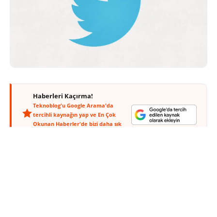
Haberleri Kaçırma!
Teknoblog'u Google Arama'da
tercihli kaynağın yap ve En Çok
Okunan Haberler'de bizi daha sık
gör.
Twitter’ın mobil uygulamalarına fotoğraf filtreleri
eklemeyi planladığı söylentileri geçen ay yayılmaya
başlamıştı. Görünüşe göre popüler mikro bloglama
servisi bu yıl bitmeden söz konusu özelliği
kullanıcılarına sunmaya başlayabilir.