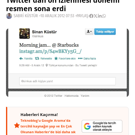
Twitter’dan ön izlenmesi dönemi
resmen sona erdi
SABRI KÜSTÜR
10 ARALIK 2012 07:53
PAYLAŞ:
Haberleri Kaçırma!
Teknoblog'u Google Arama'da
tercihli kaynağın yap ve En Çok
Okunan Haberler'de bizi daha sık