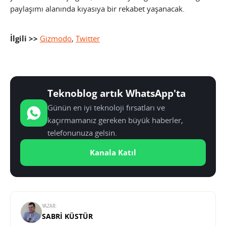
paylaşımı alanında kıyasıya bir rekabet yaşanacak.
İlgili >>
Gizmodo
,
Twitter
Teknoblog artık WhatsApp'ta
Günün en iyi teknoloji fırsatları ve
kaçırmamanız gereken büyük haberler,
telefonunuza gelsin.
Kanala Katıl
YAZAR:
SABRI KÜSTÜR