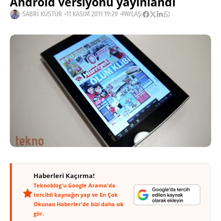
Android versiyonu yayınlandı
SABRI KÜSTÜR
11 KASIM 2011 19:29
PAYLAŞ:
Haberleri Kaçırma!
Teknoblog'u Google Arama'da
tercihli kaynağın yap ve En Çok
Okunan Haberler'de bizi daha sık
gör.