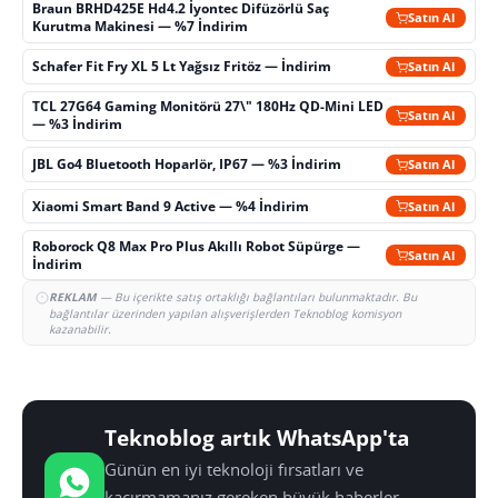
Braun BRHD425E Hd4.2 İyontec Difüzörlü Saç
Satın Al
Kurutma Makinesi — %7 İndirim
Schafer Fit Fry XL 5 Lt Yağsız Fritöz — İndirim
Satın Al
TCL 27G64 Gaming Monitörü 27\" 180Hz QD-Mini LED
Satın Al
— %3 İndirim
JBL Go4 Bluetooth Hoparlör, IP67 — %3 İndirim
Satın Al
Xiaomi Smart Band 9 Active — %4 İndirim
Satın Al
Roborock Q8 Max Pro Plus Akıllı Robot Süpürge —
Satın Al
İndirim
REKLAM
— Bu içerikte satış ortaklığı bağlantıları bulunmaktadır. Bu
bağlantılar üzerinden yapılan alışverişlerden Teknoblog komisyon
kazanabilir.
Teknoblog artık WhatsApp'ta
Günün en iyi teknoloji fırsatları ve
kaçırmamanız gereken büyük haberler,