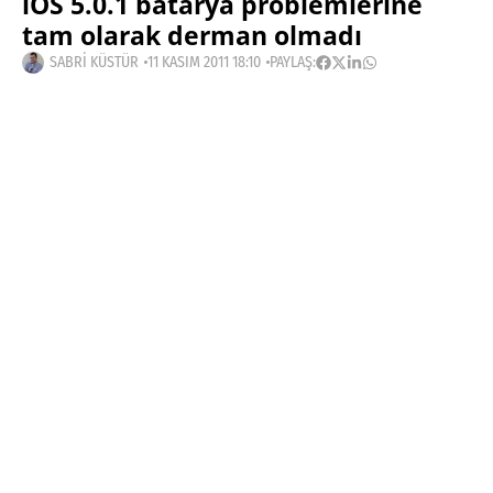
iOS 5.0.1 batarya problemlerine
tam olarak derman olmadı
SABRI KÜSTÜR
11 KASIM 2011 18:10
PAYLAŞ:
Haberleri Kaçırma!
Teknoblog'u Google Arama'da
tercihli kaynağın yap ve En Çok
Okunan Haberler'de bizi daha sık