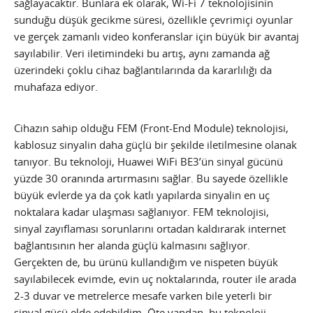
sağlayacaktır. Bunlara ek olarak, Wi-Fi 7 teknolojisinin
sunduğu düşük gecikme süresi, özellikle çevrimiçi oyunlar
ve gerçek zamanlı video konferanslar için büyük bir avantaj
sayılabilir. Veri iletimindeki bu artış, aynı zamanda ağ
üzerindeki çoklu cihaz bağlantılarında da kararlılığı da
muhafaza ediyor.
Cihazın sahip olduğu FEM (Front-End Module) teknolojisi,
kablosuz sinyalin daha güçlü bir şekilde iletilmesine olanak
tanıyor. Bu teknoloji, Huawei WiFi BE3’ün sinyal gücünü
yüzde 30 oranında artırmasını sağlar. Bu sayede özellikle
büyük evlerde ya da çok katlı yapılarda sinyalin en uç
noktalara kadar ulaşması sağlanıyor. FEM teknolojisi,
sinyal zayıflaması sorunlarını ortadan kaldırarak internet
bağlantısının her alanda güçlü kalmasını sağlıyor.
Gerçekten de, bu ürünü kullandığım ve nispeten büyük
sayılabilecek evimde, evin uç noktalarında, router ile arada
2-3 duvar ve metrelerce mesafe varken bile yeterli bir
sinyal gücü elde edebildim. Öte yandan, bu teknoloji