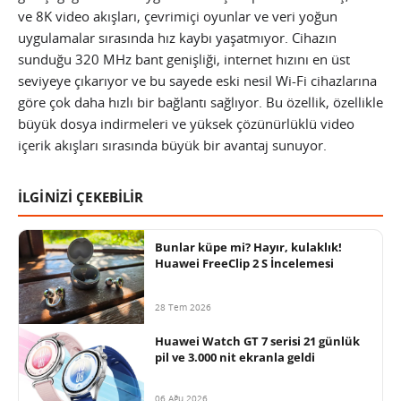
ve 8K video akışları, çevrimiçi oyunlar ve veri yoğun
uygulamalar sırasında hız kaybı yaşatmıyor. Cihazın
sunduğu 320 MHz bant genişliği, internet hızını en üst
seviyeye çıkarıyor ve bu sayede eski nesil Wi-Fi cihazlarına
göre çok daha hızlı bir bağlantı sağlıyor. Bu özellik, özellikle
büyük dosya indirmeleri ve yüksek çözünürlüklü video
içerik akışları sırasında büyük bir avantaj sunuyor.
İLGİNİZİ ÇEKEBİLİR
Bunlar küpe mi? Hayır, kulaklık!
Huawei FreeClip 2 S İncelemesi
28 Tem 2026
Huawei Watch GT 7 serisi 21 günlük
pil ve 3.000 nit ekranla geldi
06 Ağu 2026