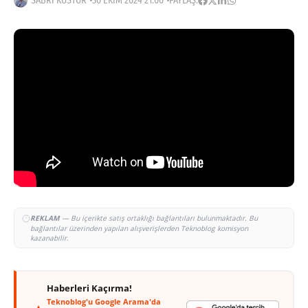
SABRI KÜSTÜR
30 EKIM 2024 21:00
PAYLAŞ:
REKLAM
— Bu içerikte satış ortaklığı bağlantıları bulunmaktadır. Bu
bağlantılar üzerinden yapılan alışverişlerden Teknoblog komisyon
kazanabilir.
Haberleri Kaçırma!
Teknoblog'u Google Arama'da