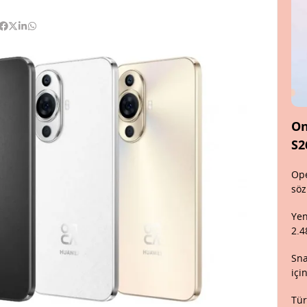
On
S2
Ope
söz
Yen
2.4
Sna
içi
Tür