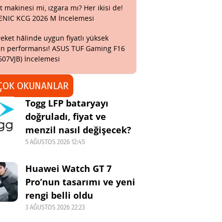
t makinesi mi, ızgara mı? Her ikisi de!
ENIC KCG 2026 M İncelemesi
eket hâlinde uygun fiyatlı yüksek
n performansı! ASUS TUF Gaming F16
607VJB) İncelemesi
ÇOK OKUNANLAR
Togg LFP bataryayı
doğruladı, fiyat ve
menzil nasıl değişecek?
5 AĞUSTOS 2026 12:45
Huawei Watch GT 7
Pro’nun tasarımı ve yeni
rengi belli oldu
3 AĞUSTOS 2026 22:23