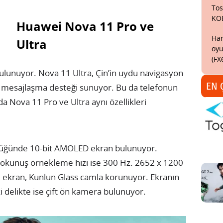
Tos
KO
Huawei Nova 11 Pro ve
Har
Ultra
oyu
(FX
 bulunuyor. Nova 11 Ultra, Çin’in uydu navigasyon
EN 
lı mesajlaşma desteği sunuyor. Bu da telefonun
ında Nova 11 Pro ve Ultra aynı özellikleri
klüğünde 10-bit AMOLED ekran bulunuyor.
dokunuş örnekleme hızı ise 300 Hz. 2652 x 1200
i ekran, Kunlun Glass camla korunuyor. Ekranın
i delikte ise çift ön kamera bulunuyor.