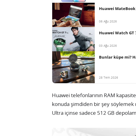
Huawei MateBook Fo
06 Ağu 2026
Huawei Watch GT 7 
03 Ağu 2026
Bunlar küpe mi? Ha
28 Tem 2026
Huawei telefonlarının RAM kapasites
konuda şimdiden bir şey söylemek 
Ultra içinse sadece 512 GB depolam