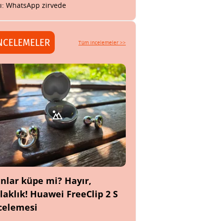
tı: WhatsApp zirvede
NCELEMELER
Tüm incelemeler >>
nlar küpe mi? Hayır,
laklık! Huawei FreeClip 2 S
celemesi