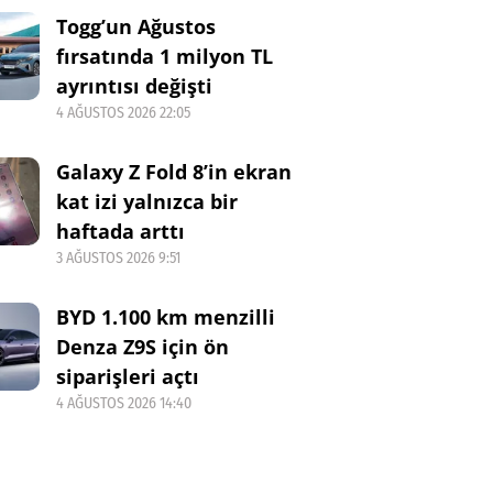
Togg’un Ağustos
fırsatında 1 milyon TL
ayrıntısı değişti
4 AĞUSTOS 2026 22:05
Galaxy Z Fold 8’in ekran
kat izi yalnızca bir
haftada arttı
3 AĞUSTOS 2026 9:51
BYD 1.100 km menzilli
Denza Z9S için ön
siparişleri açtı
4 AĞUSTOS 2026 14:40