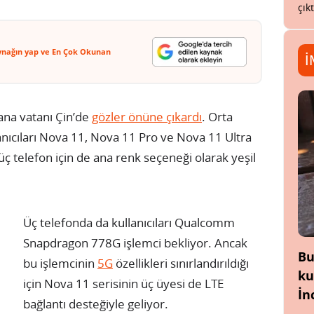
çık
ynağın yap ve En Çok Okunan
İ
ana vatanı Çin’de
gözler önüne çıkardı
. Orta
ıcıları Nova 11, Nova 11 Pro ve Nova 11 Ultra
ç telefon için de ana renk seçeneği olarak yeşil
Üç telefonda da kullanıcıları Qualcomm
Snapdragon 778G işlemci bekliyor. Ancak
Bu
bu işlemcinin
5G
özellikleri sınırlandırıldığı
ku
için Nova 11 serisinin üç üyesi de LTE
İn
bağlantı desteğiyle geliyor.