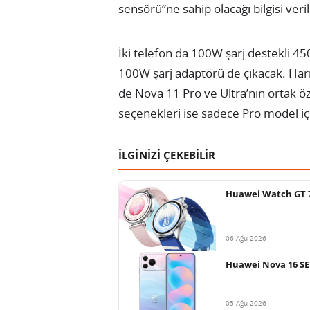
sensörü”ne sahip olacağı bilgisi veril
İki telefon da 100W şarj destekli 4
100W şarj adaptörü de çıkacak. Harm
de Nova 11 Pro ve Ultra’nın ortak öze
seçenekleri ise sadece Pro model iç
İLGİNİZİ ÇEKEBİLİR
Huawei Watch GT 7 s
06 Ağu 2026
Huawei Nova 16 SE 
05 Ağu 2026