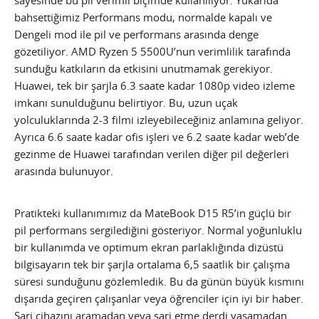
bahsettiğimiz Performans modu, normalde kapalı ve
Dengeli mod ile pil ve performans arasında denge
gözetiliyor. AMD Ryzen 5 5500U’nun verimlilik tarafında
sunduğu katkıların da etkisini unutmamak gerekiyor.
Huawei, tek bir şarjla 6.3 saate kadar 1080p video izleme
imkanı sunulduğunu belirtiyor. Bu, uzun uçak
yolculuklarında 2-3 filmi izleyebileceğiniz anlamına geliyor.
Ayrıca 6.6 saate kadar ofis işleri ve 6.2 saate kadar web’de
gezinme de Huawei tarafından verilen diğer pil değerleri
arasında bulunuyor.
Pratikteki kullanımımız da MateBook D15 R5’in güçlü bir
pil performans sergilediğini gösteriyor. Normal yoğunluklu
bir kullanımda ve optimum ekran parlaklığında dizüstü
bilgisayarın tek bir şarjla ortalama 6,5 saatlik bir çalışma
süresi sunduğunu gözlemledik. Bu da günün büyük kısmını
dışarıda geçiren çalışanlar veya öğrenciler için iyi bir haber.
Şarj cihazını aramadan veya şarj etme derdi yaşamadan