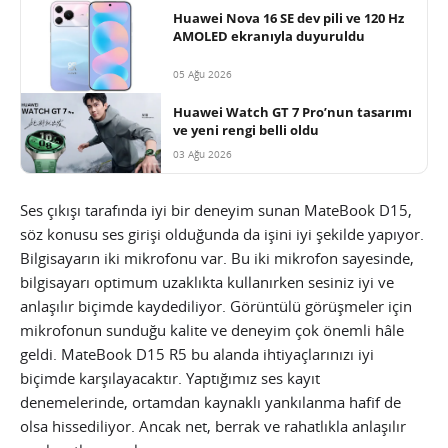
Huawei Nova 16 SE dev pili ve 120 Hz
AMOLED ekranıyla duyuruldu
05 Ağu 2026
Huawei Watch GT 7 Pro’nun tasarımı
ve yeni rengi belli oldu
03 Ağu 2026
Ses çıkışı tarafında iyi bir deneyim sunan MateBook D15,
söz konusu ses girişi olduğunda da işini iyi şekilde yapıyor.
Bilgisayarın iki mikrofonu var. Bu iki mikrofon sayesinde,
bilgisayarı optimum uzaklıkta kullanırken sesiniz iyi ve
anlaşılır biçimde kaydediliyor. Görüntülü görüşmeler için
mikrofonun sunduğu kalite ve deneyim çok önemli hâle
geldi. MateBook D15 R5 bu alanda ihtiyaçlarınızı iyi
biçimde karşılayacaktır. Yaptığımız ses kayıt
denemelerinde, ortamdan kaynaklı yankılanma hafif de
olsa hissediliyor. Ancak net, berrak ve rahatlıkla anlaşılır