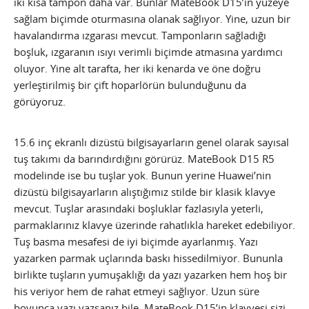
iki kısa tampon daha var. Bunlar MateBook D15’in yüzeye
sağlam biçimde oturmasına olanak sağlıyor. Yine, uzun bir
havalandırma ızgarası mevcut. Tamponların sağladığı
boşluk, ızgaranın ısıyı verimli biçimde atmasına yardımcı
oluyor. Yine alt tarafta, her iki kenarda ve öne doğru
yerleştirilmiş bir çift hoparlörün bulunduğunu da
görüyoruz.
15.6 inç ekranlı dizüstü bilgisayarların genel olarak sayısal
tuş takımı da barındırdığını görürüz. MateBook D15 R5
modelinde ise bu tuşlar yok. Bunun yerine Huawei’nin
dizüstü bilgisayarların alıştığımız stilde bir klasik klavye
mevcut. Tuşlar arasındaki boşluklar fazlasıyla yeterli,
parmaklarınız klavye üzerinde rahatlıkla hareket edebiliyor.
Tuş basma mesafesi de iyi biçimde ayarlanmış. Yazı
yazarken parmak uçlarında baskı hissedilmiyor. Bununla
birlikte tuşların yumuşaklığı da yazı yazarken hem hoş bir
his veriyor hem de rahat etmeyi sağlıyor. Uzun süre
boyunca yazı yazsanız bile, MateBook D15’in klavyesi sizi