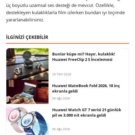
üç boyutlu uzamsal ses desteği de mevcut. Özellikle,
destekleyen kulaklıklarla film izlerken bundan iyi biçimde
yararlanabilirsiniz.
İLGİNİZİ ÇEKEBİLİR
Bunlar küpe mi? Hayır, kulaklık!
Huawei FreeClip 2 S İncelemesi
28 Tem 2026
Huawei MateBook Fold 2026, 18 inç
ekranla geldi
06 Ağu 2026
Huawei Watch GT 7 serisi 21 günlük
pil ve 3.000 nit ekranla geldi
06 Ağu 2026