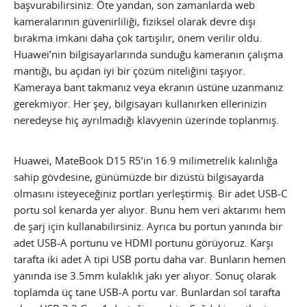
başvurabilirsiniz. Öte yandan, son zamanlarda web
kameralarının güvenirliliği, fiziksel olarak devre dışı
bırakma imkanı daha çok tartışılır, önem verilir oldu.
Huawei’nin bilgisayarlarında sunduğu kameranın çalışma
mantığı, bu açıdan iyi bir çözüm niteliğini taşıyor.
Kameraya bant takmanız veya ekranın üstüne uzanmanız
gerekmiyor. Her şey, bilgisayarı kullanırken ellerinizin
neredeyse hiç ayrılmadığı klavyenin üzerinde toplanmış.
Huawei, MateBook D15 R5’in 16.9 milimetrelik kalınlığa
sahip gövdesine, günümüzde bir dizüstü bilgisayarda
olmasını isteyeceğiniz portları yerleştirmiş. Bir adet USB-C
portu sol kenarda yer alıyor. Bunu hem veri aktarımı hem
de şarj için kullanabilirsiniz. Ayrıca bu portun yanında bir
adet USB-A portunu ve HDMI portunu görüyoruz. Karşı
tarafta iki adet A tipi USB portu daha var. Bunların hemen
yanında ise 3.5mm kulaklık jakı yer alıyor. Sonuç olarak
toplamda üç tane USB-A portu var. Bunlardan sol tarafta