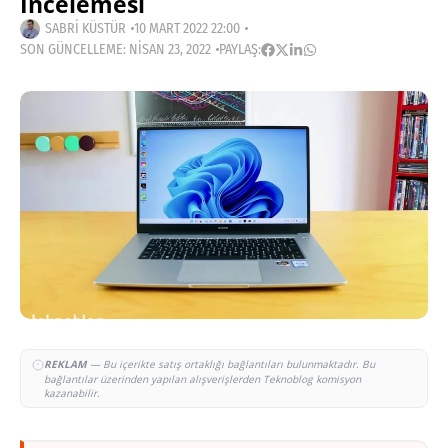
İncelemesi
SABRI KÜSTÜR
10 MART 2022 22:00
SON GÜNCELLEME: NISAN 23, 2022
PAYLAŞ:
REKLAM
— Bu içerikte satış ortaklığı bağlantıları bulunmaktadır. Bu
bağlantılar üzerinden yapılan alışverişlerden Teknoblog komisyon
kazanabilir.