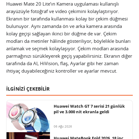
Huawei Mate 20 Lite’ın Kamera uygulaması kullanışlı
arayüzüyle fotoğraf ve video çekimini kolaylaştırıyor.
Ekranın bir tarafında kullanması kolay bir çekim düğmesi
bulunuyor. Aynı zamanda ön ve arka kamera arasında
kolay geçişi sağlayan ikinci bir düğme de var. Çekim
modları da metinler hâlinde gösteriliyor, böylelikle bunları
anlamak ve seçmek kolaylaşıyor. Çekim modları arasında
parmağınızı sürükleyerek geçiş yapabilirsiniz. Ekranın diğer
tarafında da AI, HiVision, flaş, Ayarlar gibi her zaman
ihtiyaç duyabileceğiniz kontroller ve ayarlar mevcut.
İLGİNİZİ ÇEKEBİLİR
Huawei Watch GT 7 serisi 21 günlük
pil ve 3.000 nit ekranla geldi
06 Ağu 2026
Huawei MateBook Fold 2026, 18 inç