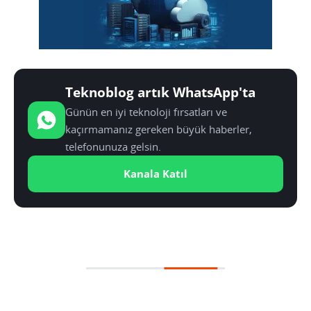
Teknoblog artık WhatsApp'ta
Günün en iyi teknoloji fırsatları ve
kaçırmamanız gereken büyük haberler,
telefonunuza gelsin.
Kanala Katıl