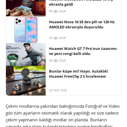
ekranla geldi
06 Ağu 2026
Huawei Nova 16 SE dev pili ve 120 Hz
AMOLED ekranıyla duyuruldu
05 Ağu 2026
Huawei Watch GT 7 Pro’nun tasarımı
ve yeni rengi belli oldu
03 Ağu 2026
Bunlar küpe mi? Hayır, kulaklık!
Huawei FreeClip 2 S İncelemesi
28 Tem 2026
Çekim modlarına yakından baktığımızda Fotoğraf ve Video
gibi tüm ayarların otomatik olarak yapıldığı ve size sadece
çekim yapmanın kaldığı modlar ön planda. Bunların
yanında arka planı bulanıklaştırılmış portre fotoğrafları