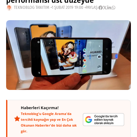
performansı üst düzeyde
TEKNOBLOG TANITIM
1 ŞUBAT 2019 19:00
PAYLAŞ:
Haberleri Kaçırma!
Teknoblog'u Google Arama'da
tercihli kaynağın yap ve En Çok
Okunan Haberler'de bizi daha sık
gör.