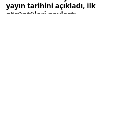
yayın tarihini açıkladı, ilk
görüntüleri paylaştı
SINAN KÜSTÜR
9 MAYIS 2023 12:30
PAYLAŞ:
Haberleri Kaçırma!
Teknoblog'u Google Arama'da
tercihli kaynağın yap ve En Çok