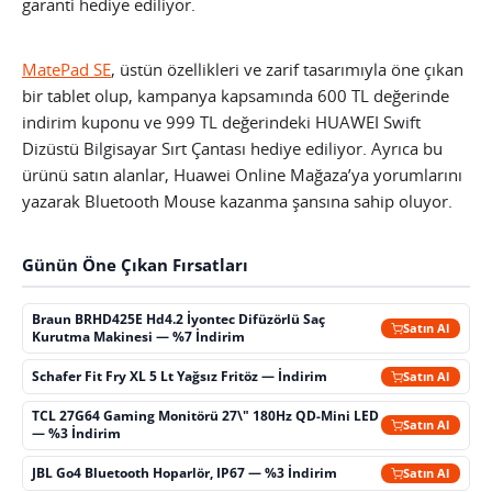
garanti hediye ediliyor.
MatePad SE
, üstün özellikleri ve zarif tasarımıyla öne çıkan
bir tablet olup, kampanya kapsamında 600 TL değerinde
indirim kuponu ve 999 TL değerindeki HUAWEI Swift
Dizüstü Bilgisayar Sırt Çantası hediye ediliyor. Ayrıca bu
ürünü satın alanlar, Huawei Online Mağaza’ya yorumlarını
yazarak Bluetooth Mouse kazanma şansına sahip oluyor.
Günün Öne Çıkan Fırsatları
Braun BRHD425E Hd4.2 İyontec Difüzörlü Saç
Satın Al
Kurutma Makinesi — %7 İndirim
Schafer Fit Fry XL 5 Lt Yağsız Fritöz — İndirim
Satın Al
TCL 27G64 Gaming Monitörü 27\" 180Hz QD-Mini LED
Satın Al
— %3 İndirim
JBL Go4 Bluetooth Hoparlör, IP67 — %3 İndirim
Satın Al