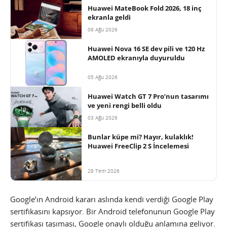
Huawei MateBook Fold 2026, 18 inç
ekranla geldi
06 Ağu 2026
Huawei Nova 16 SE dev pili ve 120 Hz
AMOLED ekranıyla duyuruldu
05 Ağu 2026
Huawei Watch GT 7 Pro’nun tasarımı
ve yeni rengi belli oldu
03 Ağu 2026
Bunlar küpe mi? Hayır, kulaklık!
Huawei FreeClip 2 S İncelemesi
28 Tem 2026
Google’ın Android kararı aslında kendi verdiği Google Play
sertifikasını kapsıyor. Bir Android telefonunun Google Play
sertifikası taşıması, Google onaylı olduğu anlamına geliyor.