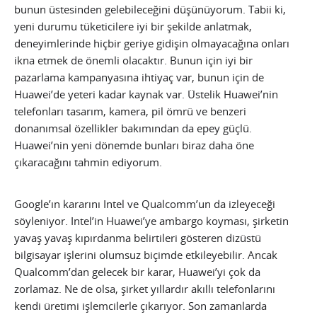
bunun üstesinden gelebileceğini düşünüyorum. Tabii ki,
yeni durumu tüketicilere iyi bir şekilde anlatmak,
deneyimlerinde hiçbir geriye gidişin olmayacağına onları
ikna etmek de önemli olacaktır. Bunun için iyi bir
pazarlama kampanyasına ihtiyaç var, bunun için de
Huawei’de yeteri kadar kaynak var. Üstelik Huawei’nin
telefonları tasarım, kamera, pil ömrü ve benzeri
donanımsal özellikler bakımından da epey güçlü.
Huawei’nin yeni dönemde bunları biraz daha öne
çıkaracağını tahmin ediyorum.
Google’ın kararını Intel ve Qualcomm’un da izleyeceği
söyleniyor. Intel’in Huawei’ye ambargo koyması, şirketin
yavaş yavaş kıpırdanma belirtileri gösteren dizüstü
bilgisayar işlerini olumsuz biçimde etkileyebilir. Ancak
Qualcomm’dan gelecek bir karar, Huawei’yi çok da
zorlamaz. Ne de olsa, şirket yıllardır akıllı telefonlarını
kendi üretimi işlemcilerle çıkarıyor. Son zamanlarda