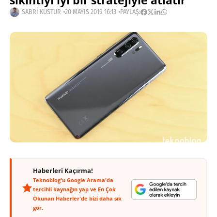
sıkıntıyı iyi bir stratejiyle atlatır
SABRI KÜSTÜR
20 MAYIS 2019 16:13
PAYLAŞ:
Haberleri Kaçırma!
Teknoblog'u Google Arama'da
tercihli kaynağın yap ve En Çok
Okunan Haberler'de bizi daha sık
gör.