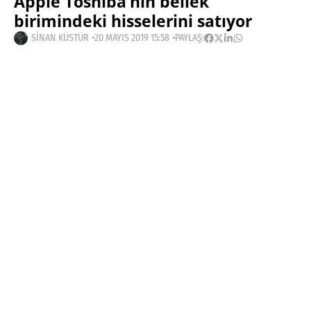
Apple Toshiba’nın bellek
birimindeki hisselerini satıyor
SINAN KÜSTÜR
20 MAYIS 2019 15:58
PAYLAŞ:
Haberleri Kaçırma!
Teknoblog'u Google Arama'da
tercihli kaynağın yap ve En Çok
Okunan Haberler'de bizi daha sık