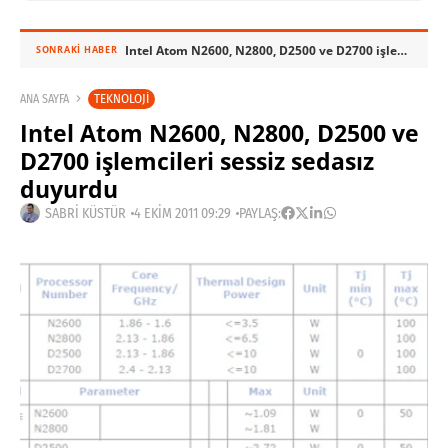
Intel Atom N2600, N2800, D2500 ve D2700 işlemcileri sessiz sedasız duyurdu
SONRAKI HABER
TEKNOLOJI
ANA SAYFA
Intel Atom N2600, N2800, D2500 ve
D2700 işlemcileri sessiz sedasız
duyurdu
SABRI KÜSTÜR
4 EKIM 2011 09:29
PAYLAŞ: