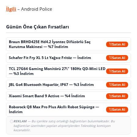
İlgili
– Android Police
Günün Öne Çıkan Fırsatları
Braun BRHD425E Hd4.2 İyontec Difüzörlü Saç
Satın Al
Kurutma Makinesi — %7 İndirim
Schafer Fit Fry XL 5 Lt Yağsız Fritöz — İndirim
Satın Al
TCL 27G64 Gaming Monitörü 27\" 180Hz QD-Mini LED
Satın Al
— %3 İndirim
JBL Go4 Bluetooth Hoparlör, IP67 — %3 İndirim
Satın Al
Xiaomi Smart Band 9 Active — %4 İndirim
Satın Al
Roborock Q8 Max Pro Plus Akıllı Robot Süpürge —
Satın Al
İndirim
REKLAM
— Bu içerikte satış ortaklığı bağlantıları bulunmaktadır. Bu
bağlantılar üzerinden yapılan alışverişlerden Teknoblog komisyon
kazanabilir.