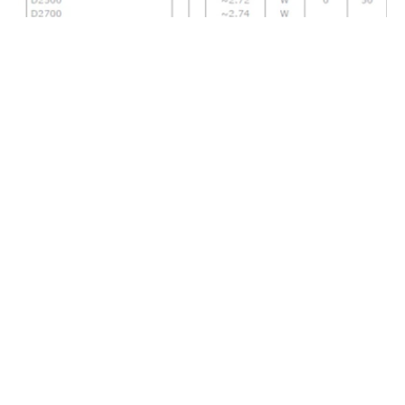
Haberleri Kaçırma!
Teknoblog'u Google Arama'da
tercihli kaynağın yap ve En Çok
Okunan Haberler'de bizi daha sık
gör.
Intel, geçtiğimiz haftasonu bazı yeni işlemcileriyle
ilgili bilgileri web sitesi üzerinden duyurdu. Bu yeni