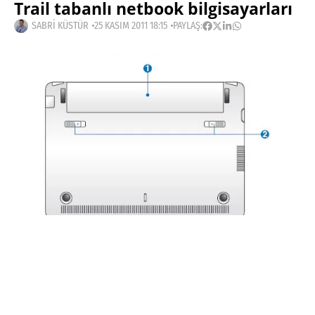
Trail tabanlı netbook bilgisayarları
SABRI KÜSTÜR
25 KASIM 2011 18:15
PAYLAŞ:
Haberleri Kaçırma!
Teknoblog'u Google Arama'da
tercihli kaynağın yap ve En Çok
Okunan Haberler'de bizi daha sık
gör.