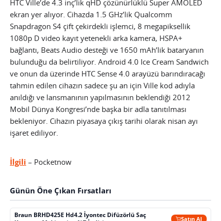
HTC Ville’de 4.3 inç’lik qHD çözünürlüklü Super AMOLED
ekran yer alıyor. Cihazda 1.5 GHz’lik Qualcomm
Snapdragon S4 çift çekirdekli işlemci, 8 megapiksellik
1080p D video kayıt yetenekli arka kamera, HSPA+
bağlantı, Beats Audio desteği ve 1650 mAh’lik bataryanın
bulunduğu da belirtiliyor.
Android 4.0 Ice Cream Sandwich
ve onun da üzerinde HTC Sense 4.0 arayüzü barındıracağı
tahmin edilen cihazın sadece şu an için Ville kod adıyla
anıldığı ve lansmanının yapılmasının beklendiği 2012
Mobil Dünya Kongresi’nde başka bir adla tanıtılması
bekleniyor. Cihazın piyasaya çıkış tarihi olarak nisan ayı
işaret ediliyor.
İlgili
– Pocketnow
Günün Öne Çıkan Fırsatları
Braun BRHD425E Hd4.2 İyontec Difüzörlü Saç
Satın Al