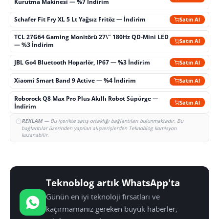
Kurutma Makinesi — %7 İndirim
Schafer Fit Fry XL 5 Lt Yağsız Fritöz — İndirim
Satın Al
TCL 27G64 Gaming Monitörü 27\" 180Hz QD-Mini LED
Satın Al
— %3 İndirim
JBL Go4 Bluetooth Hoparlör, IP67 — %3 İndirim
Satın Al
Xiaomi Smart Band 9 Active — %4 İndirim
Satın Al
Roborock Q8 Max Pro Plus Akıllı Robot Süpürge —
Satın Al
İndirim
REKLAM
— Bu içerikte satış ortaklığı bağlantıları bulunmaktadır. Bu
bağlantılar üzerinden yapılan alışverişlerden Teknoblog komisyon
kazanabilir.
Teknoblog artık WhatsApp'ta
Günün en iyi teknoloji fırsatları ve
kaçırmamanız gereken büyük haberler,