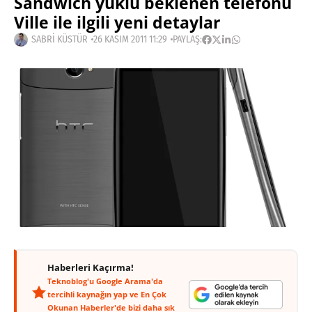
Sandwich yüklü beklenen telefonu
Ville ile ilgili yeni detaylar
SABRI KÜSTÜR
26 KASIM 2011 11:29
PAYLAŞ:
Haberleri Kaçırma!
Teknoblog'u Google Arama'da
tercihli kaynağın yap ve En Çok
Okunan Haberler'de bizi daha sık