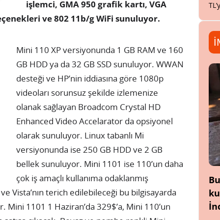
işlemci, GMA 950 grafik kartı, VGA
TL’
 seçenekleri ve 802 11b/g WiFi sunuluyor.
İ
Mini 110 XP versiyonunda 1 GB RAM ve 160
GB HDD ya da 32 GB SSD sunuluyor. WWAN
desteği ve HP’nin iddiasına göre 1080p
videoları sorunsuz şekilde izlemenize
olanak sağlayan Broadcom Crystal HD
Enhanced Video Accelarator da opsiyonel
olarak sunuluyor. Linux tabanlı Mi
versiyonunda ise 250 GB HDD ve 2 GB
bellek sunuluyor. Mini 1101 ise 110’un daha
çok iş amaçlı kullanıma odaklanmış
Bu
ve Vista’nın terich edilebileceği bu bilgisayarda
ku
İn
. Mini 1101 1 Haziran’da 329$’a, Mini 110’un