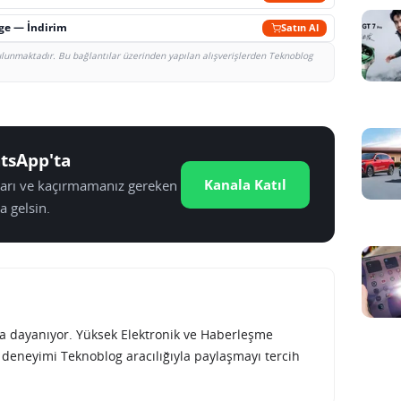
rge — İndirim
Satın Al
bulunmaktadır. Bu bağlantılar üzerinden yapılan alışverişlerden Teknoblog
tsApp'ta
Kanala Katıl
tları ve kaçırmamanız gereken
a gelsin.
rına dayanıyor. Yüksek Elektronik ve Haberleşme
e deneyimi Teknoblog aracılığıyla paylaşmayı tercih