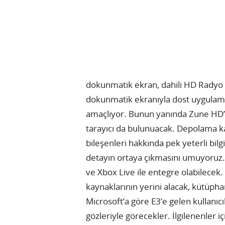
dokunmatik ekran, dahili HD Radyo al
dokunmatik ekranıyla dost uygulama
amaçlıyor. Bunun yanında Zune HD’de
tarayıcı da bulunuacak. Depolama k
bileşenleri hakkında pek yeterli bilg
detayın ortaya çıkmasını umuyoruz.
ve Xbox Live ile entegre olabilece
kaynaklarının yerini alacak, kütüpha
Microsoft’a göre E3’e gelen kullanıc
gözleriyle görecekler. İlgilenenler i