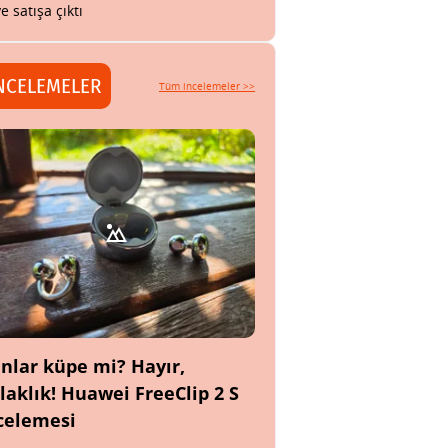
ye satışa çıktı
NCELEMELER
Tüm incelemeler >>
nlar küpe mi? Hayır,
laklık! Huawei FreeClip 2 S
celemesi