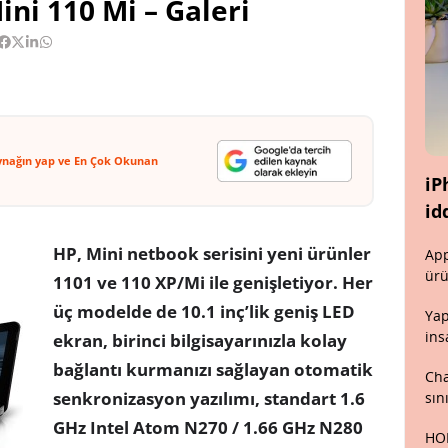
ini 110 Mi – Galeri
ynağın yap ve En Çok Okunan
iP
id
HP, Mini netbook serisini yeni ürünler
App
ürü
1101 ve 110 XP/Mi ile genişletiyor. Her
üç modelde de 10.1 inç’lik geniş LED
Yap
ins
ekran, birinci bilgisayarınızla kolay
bağlantı kurmanızı sağlayan otomatik
Cha
senkronizasyon yazılımı, standart 1.6
sın
GHz Intel Atom N270 / 1.66 GHz N280
HON