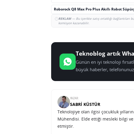
Roborock Q8 Max Pro Plus Akıllı Robot Süpü
REKLAM
— Bu içerikte satış ortaklığı bağlantıları 
komisyon kazanabilir.
Teknoblog artık Wha
Günün en iyi teknoloji fırsa
büyük haberler, telefonunuz
YAZAR:
SABRI KÜSTÜR
Teknolojiye olan ilgisi çocukluk yılla
Mühendisi. Elde ettiği mesleki bilgi v
etmiştir.