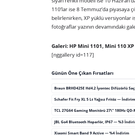
siyah renkli modeli ise 10 Haziran’d
110’lar ise 8 Temmuz’da piyasaya çık
belirlenirken, XP yüklü versiyonlar i
fotoğraflar yazının devamındaki gale
Galeri: HP Mini 1101, Mini 110 XP
[nggallery id=117]
Günün Öne Çıkan Fırsatları
Braun BRHD425E Hd4.2 İyontec Difüzörlü Sa
Schafer Fit Fry XL 5 Lt Yağsız Fritöz — İndiri
TCL 27G64 Gaming Monitörü 27\" 180Hz QD-
JBL Go4 Bluetooth Hoparlör, IP67 — %3 İndir
Xiaomi Smart Band 9 Active — %4 İndirim