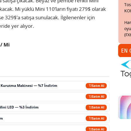
a satışa çıkacak. Beyaz ve pembe renkli Mini
Tos
acak. Mi yüklü Mini 110’ların fiyatı 279$ olarak
KO
se 329$’a satışa sunulacak. İlgilenenler için
Har
ride yer alıyor.
oyu
(FX
 / Mi
EN 
ç Kurutma Makinesi — %7 İndirim
Satın Al
m
Satın Al
Mini LED — %3 İndirim
Satın Al
im
Satın Al
Satın Al