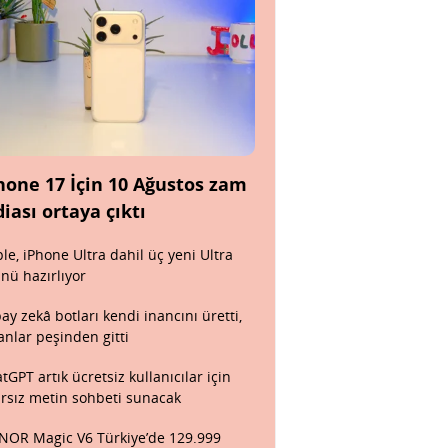
hone 17 İçin 10 Ağustos zam
diası ortaya çıktı
le, iPhone Ultra dahil üç yeni Ultra
nü hazırlıyor
ay zekâ botları kendi inancını üretti,
anlar peşinden gitti
tGPT artık ücretsiz kullanıcılar için
ırsız metin sohbeti sunacak
OR Magic V6 Türkiye’de 129.999