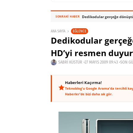
Dedikodular gerçeğe dönüşt
SONRAKI HABER
EĞLENCE
ANA SAYFA
Dedikodular gerçeğ
HD’yi resmen duyu
SABRI KÜSTÜR
27 MAYIS 2009 09:43
SON GÜ
Haberleri Kaçırma!
Teknoblog'u Google Arama'da tercihli ka
Haberler'de bizi daha sık gör.