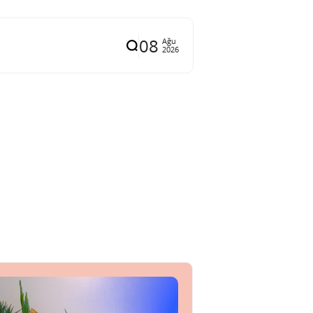
08
Ağu
2026