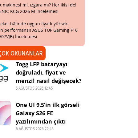
t makinesi mi, ızgara mı? Her ikisi de!
ENIC KCG 2026 M İncelemesi
eket hâlinde uygun fiyatlı yüksek
n performansı! ASUS TUF Gaming F16
607VJB) İncelemesi
ÇOK OKUNANLAR
Togg LFP bataryayı
doğruladı, fiyat ve
menzil nasıl değişecek?
5 AĞUSTOS 2026 12:45
One UI 9.5’in ilk görseli
Galaxy S26 FE
yazılımından çıktı
6 AĞUSTOS 2026 22:46