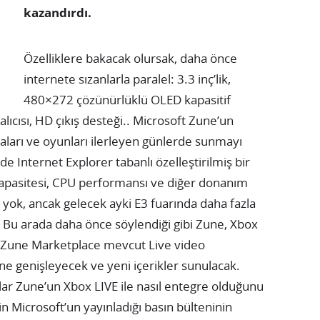
kazandırdı.
Özelliklere bakacak olursak, daha önce
internete sızanlarla paralel: 3.3 inç’lik,
480×272 çözünürlüklü OLED kapasitif
ıcısı, HD çıkış desteği.. Microsoft Zune’un
ları ve oyunları ilerleyen günlerde sunmayı
 Internet Explorer tabanlı özelleştirilmiş bir
apasitesi, CPU performansı ve diğer donanım
i yok, ancak gelecek ayki E3 fuarında daha fazla
 Bu arada daha önce söylendiği gibi Zune, Xbox
k. Zune Marketplace mevcut Live video
ne genişleyecek ve yeni içerikler sunulacak.
ılar Zune’un Xbox LIVE ile nasıl entegre olduğunu
çin Microsoft’un yayınladığı basın bülteninin