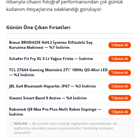
itibarıyla cihazın fotoğraf performansından çok günlük
kullanım ihtiyaçlarına odaklandığı görülüyor.
Günün Öne Çıkan Fırsatları
Braun BRHD425E Hd4.2 İyontec Difüzörlü Saç
Satın Al
Kurutma Makinesi — %7 İndirim
Schafer Fit Fry XL 5 Lt Yağsız Fritöz — İndirim
Satın Al
TCL 27G64 Gaming Monitörü 27\" 180Hz QD-Mini LED
Satın Al
— %3 İndirim
JBL Go4 Bluetooth Hoparlör, IP67 — %3 İndirim
Satın Al
Xiaomi Smart Band 9 Active — %4 İndirim
Satın Al
Roborock Q8 Max Pro Plus Akıllı Robot Süpürge —
Satın Al
İndirim
REKLAM
— Bu içerikte satış ortaklığı bağlantıları bulunmaktadır. Bu
bağlantılar üzerinden yapılan alışverişlerden Teknoblog komisyon
kazanabilir.