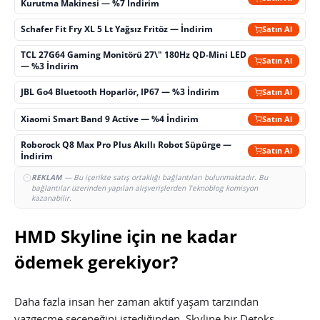
Kurutma Makinesi — %7 İndirim
Schafer Fit Fry XL 5 Lt Yağsız Fritöz — İndirim
Satın Al
TCL 27G64 Gaming Monitörü 27\" 180Hz QD-Mini LED
Satın Al
— %3 İndirim
JBL Go4 Bluetooth Hoparlör, IP67 — %3 İndirim
Satın Al
Xiaomi Smart Band 9 Active — %4 İndirim
Satın Al
Roborock Q8 Max Pro Plus Akıllı Robot Süpürge —
Satın Al
İndirim
REKLAM
— Bu içerikte satış ortaklığı bağlantıları bulunmaktadır. Bu
bağlantılar üzerinden yapılan alışverişlerden Teknoblog komisyon
kazanabilir.
HMD Skyline için ne kadar
ödemek gerekiyor?
Daha fazla insan her zaman aktif yaşam tarzından
vazgeçme seçeneğini istediğinden, Skyline bir Detoks