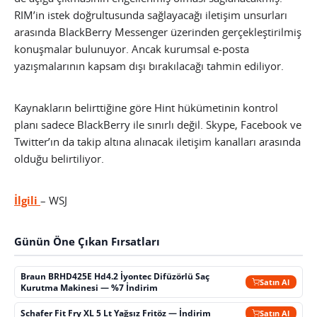
RIM’in istek doğrultusunda sağlayacağı iletişim unsurları
arasında BlackBerry Messenger üzerinden gerçekleştirilmiş
konuşmalar bulunuyor. Ancak kurumsal e-posta
yazışmalarının kapsam dışı bırakılacağı tahmin ediliyor.
Kaynakların belirttiğine göre Hint hükümetinin kontrol
planı sadece BlackBerry ile sınırlı değil. Skype, Facebook ve
Twitter’ın da takip altına alınacak iletişim kanalları arasında
olduğu belirtiliyor.
İlgili
– WSJ
Günün Öne Çıkan Fırsatları
Braun BRHD425E Hd4.2 İyontec Difüzörlü Saç
Satın Al
Kurutma Makinesi — %7 İndirim
Schafer Fit Fry XL 5 Lt Yağsız Fritöz — İndirim
Satın Al