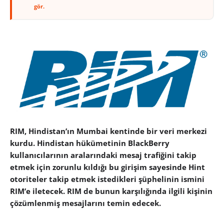
gör.
RIM, Hindistan’ın Mumbai kentinde bir veri merkezi
kurdu. Hindistan hükümetinin BlackBerry
kullanıcılarının aralarındaki mesaj trafiğini takip
etmek için zorunlu kıldığı bu girişim sayesinde Hint
otoriteler takip etmek istedikleri şüphelinin ismini
RIM’e iletecek. RIM de bunun karşılığında ilgili kişinin
çözümlenmiş mesajlarını temin edecek.