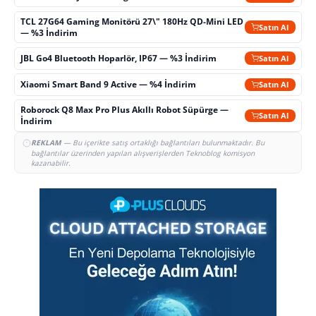
TCL 27G64 Gaming Monitörü 27\" 180Hz QD-Mini LED
Satın Al
— %3 İndirim
JBL Go4 Bluetooth Hoparlör, IP67 — %3 İndirim
Satın Al
Xiaomi Smart Band 9 Active — %4 İndirim
Satın Al
Roborock Q8 Max Pro Plus Akıllı Robot Süpürge —
Satın Al
İndirim
REKLAM
— Bu içerikte satış ortaklığı bağlantıları bulunmaktadır. Bu
bağlantılar üzerinden yapılan alışverişlerden Teknoblog komisyon
kazanabilir.