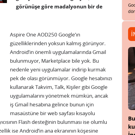
Goo
görünüşe göre madalyonun bir de
dön
İ
Aspire One AOD250 Google’ın
güzelliklerinden yoksun kalmış görünyor.
Android’in önemli uygulamalarında Gmail
bulunmuyor, Marketplace bile yok. Bu
nedenle yeni uygulamalar indirip kurmak
pek de olası görünmüyor. Google hesabınızı
kullanarak Takvim, Talk, Kişiler gibi Google
uygulamalarını yönetmek mümkün, ancak
iş Gmail hesabına gelince bunun için
masaüstüne bir web sayfası kısayolu
Bu
cısının Flash desteğinin bulunması ise olumlu
ku
ellik ise Android’in ana ekranının köşesine
İn