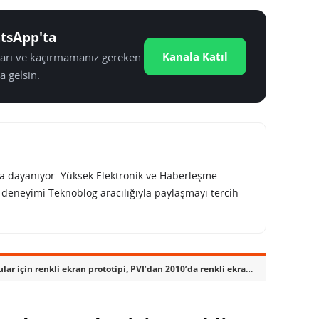
tsApp'ta
Kanala Katıl
tları ve kaçırmamanız gereken
a gelsin.
rına dayanıyor. Yüksek Elektronik ve Haberleşme
e deneyimi Teknoblog aracılığıyla paylaşmayı tercih
Samsung’tan e-kitap okuyucular için renkli ekran prototipi, PVI’dan 2010’da renkli ekran sözü