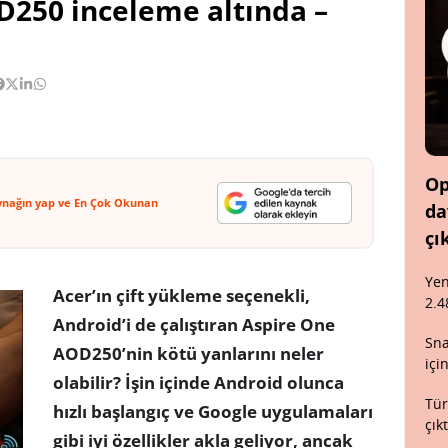
D250 inceleme altında –
Op
ynağın yap ve En Çok Okunan
da
çı
Yen
Acer’ın çift yükleme seçenekli,
2.4
Android’i de çalıştıran Aspire One
Sna
AOD250’nin kötü yanlarını neler
içi
olabilir? İşin içinde Android olunca
Tür
hızlı başlangıç ve Google uygulamaları
çık
gibi iyi özellikler akla geliyor, ancak