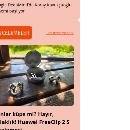
gle DeepMind’da Koray Kavukçuoğlu
emi başlıyor
NCELEMELER
Tüm incelemeler >>
nlar küpe mi? Hayır,
laklık! Huawei FreeClip 2 S
celemesi