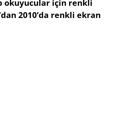
 okuyucular için renkli
I’dan 2010’da renkli ekran
ynağın yap ve En Çok Okunan
Üretim portfolyosu oldukça geniş
olan Samsung’tan diş fırçaları ya da
parfüm görmek bizleri çok
şaşırtmazdı. Şaka bir yana e-kitap
pazarına da göz diken şirket bu