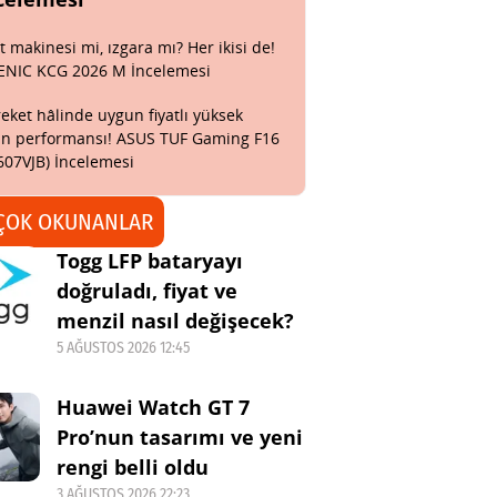
t makinesi mi, ızgara mı? Her ikisi de!
ENIC KCG 2026 M İncelemesi
eket hâlinde uygun fiyatlı yüksek
n performansı! ASUS TUF Gaming F16
607VJB) İncelemesi
ÇOK OKUNANLAR
Togg LFP bataryayı
doğruladı, fiyat ve
menzil nasıl değişecek?
5 AĞUSTOS 2026 12:45
Huawei Watch GT 7
Pro’nun tasarımı ve yeni
rengi belli oldu
3 AĞUSTOS 2026 22:23