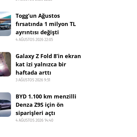
Togg’un Ağustos
fırsatında 1 milyon TL
ayrıntısı değişti
4 AĞUSTOS 2026 22:05
Galaxy Z Fold 8’in ekran
kat izi yalnızca bir
haftada arttı
3 AĞUSTOS 2026 9:51
BYD 1.100 km menzilli
Denza Z9S için ön
siparişleri açtı
4 AĞUSTOS 2026 14:40