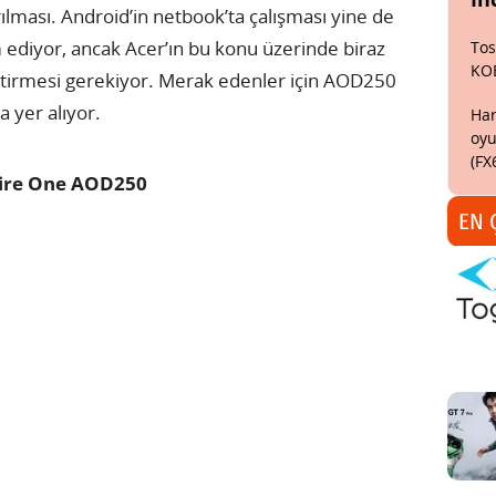
rılması. Android’in netbook’ta çalışması yine de
m ediyor, ancak Acer’ın bu konu üzerinde biraz
Tos
KO
 getirmesi gerekiyor. Merak edenler için AOD250
 yer alıyor.
Har
oyu
(FX
pire One AOD250
EN 