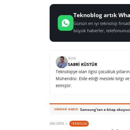
Teknoblog artık Wha
Günün en iyi teknoloji fırsa
büyük haberler, telefonunuz
YAZAR:
SABRI KÜSTÜR
Teknolojiye olan ilgisi çocukluk yılla
Mühendisi. Elde ettiği mesleki bilgi v
etmiştir.
SONRAKI HABER
TEKNOLOJI
ANA SAYFA