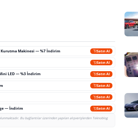
ç Kurutma Makinesi — %7 İndirim
Satın Al
m
Satın Al
Mini LED — %3 İndirim
Satın Al
im
Satın Al
Satın Al
rge — İndirim
Satın Al
bulunmaktadır. Bu bağlantılar üzerinden yapılan alışverişlerden Teknoblog