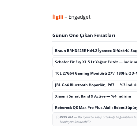
İlgili
– Engadget
Günün Öne Çıkan Fırsatları
Braun BRHD425E Hd4.2 İyontec Difüzörlü Sa
Schafer Fit Fry XL 5 Lt Yağsız Fritöz — İndiri
TCL 27G64 Gaming Monitörü 27\" 180Hz QD-
JBL Go4 Bluetooth Hoparlör, IP67 — %3 İndir
Xiaomi Smart Band 9 Active — %4 İndirim
Roborock Q8 Max Pro Plus Akıllı Robot Süpü
REKLAM
— Bu içerikte satış ortaklığı bağlantıları 
komisyon kazanabilir.