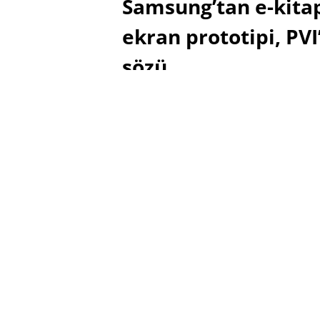
Samsung’tan e-kitap
ekran prototipi, PV
sözü
SABRI KÜSTÜR
30 EKIM 2009 15:29
PAYLAŞ:
Haberleri Kaçırma!
Teknoblog'u Google Arama'da tercihli ka
Haberler'de bizi daha sık gör.