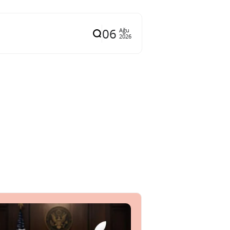
06
Ağu
2026