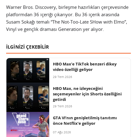
Warner Bros. Discovery, birleşme hazırlıkları çerçevesinde
platformdan 36 içeriği çıkarıyor. Bu 36 içerik arasında
Susam Sokağı temalı “The Not-Too-Late SHow with Elmo”,
Vinyl ve gençlik draması Generation yer alıyor.
İLGİNİZİ ÇEKEBİLİR
HBO Max’e TikTok benzeri dikey
video özelliği geliyor
29 Tem 2026
HBO Max, ne izleyeceğini
seçemeyenler için Shorts özelliğini
getirdi
29 Tem 2026
GTA VI’nın genişletilmiş tanıtımı
önce Netflix’e geliyor
07 Ağu 2026