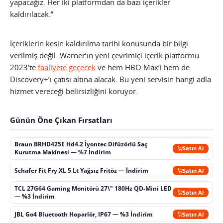
yapacağız. Her iki platformdan da bazı içerikler
kaldırılacak.”
İçeriklerin kesin kaldırılma tarihi konusunda bir bilgi
verilmiş değil. Warner’ın yeni çevrimiçi içerik platformu
2023’te
faaliyete geçecek
ve hem HBO Max’i hem de
Discovery+’ı çatısı altına alacak. Bu yeni servisin hangi adla
hizmet vereceği belirsizliğini koruyor.
Günün Öne Çıkan Fırsatları
Braun BRHD425E Hd4.2 İyontec Difüzörlü Saç
Satın Al
Kurutma Makinesi — %7 İndirim
Schafer Fit Fry XL 5 Lt Yağsız Fritöz — İndirim
Satın Al
TCL 27G64 Gaming Monitörü 27\" 180Hz QD-Mini LED
Satın Al
— %3 İndirim
JBL Go4 Bluetooth Hoparlör, IP67 — %3 İndirim
Satın Al