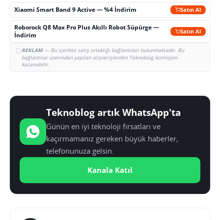
Xiaomi Smart Band 9 Active — %4 İndirim
Satın Al
Roborock Q8 Max Pro Plus Akıllı Robot Süpürge —
Satın Al
İndirim
REKLAM
— Bu içerikte satış ortaklığı bağlantıları bulunmaktadır. Bu
bağlantılar üzerinden yapılan alışverişlerden Teknoblog komisyon
kazanabilir.
Teknoblog artık WhatsApp'ta
Günün en iyi teknoloji fırsatları ve
kaçırmamanız gereken büyük haberler,
telefonunuza gelsin.
Kanala Katıl