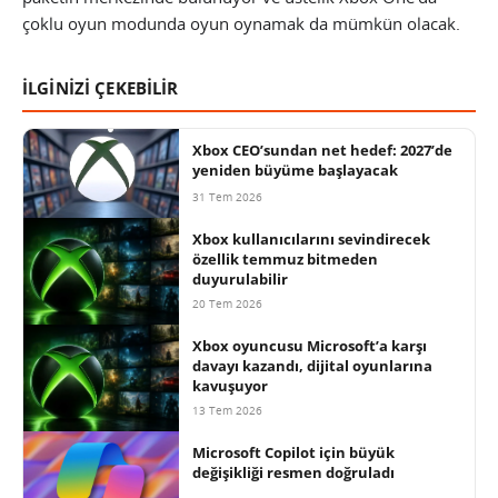
çoklu oyun modunda oyun oynamak da mümkün olacak.
İLGİNİZİ ÇEKEBİLİR
Xbox CEO’sundan net hedef: 2027’de
yeniden büyüme başlayacak
31 Tem 2026
Xbox kullanıcılarını sevindirecek
özellik temmuz bitmeden
duyurulabilir
20 Tem 2026
Xbox oyuncusu Microsoft’a karşı
davayı kazandı, dijital oyunlarına
kavuşuyor
13 Tem 2026
Microsoft Copilot için büyük
değişikliği resmen doğruladı