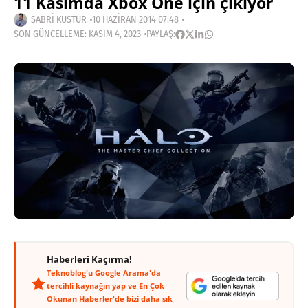
11 Kasımda Xbox One için çıkıyor
SABRI KÜSTÜR
10 HAZIRAN 2014 07:48
SON GÜNCELLEME: KASIM 4, 2023
PAYLAŞ:
Haberleri Kaçırma!
Teknoblog'u Google Arama'da
tercihli kaynağın yap ve En Çok
Okunan Haberler'de bizi daha sık