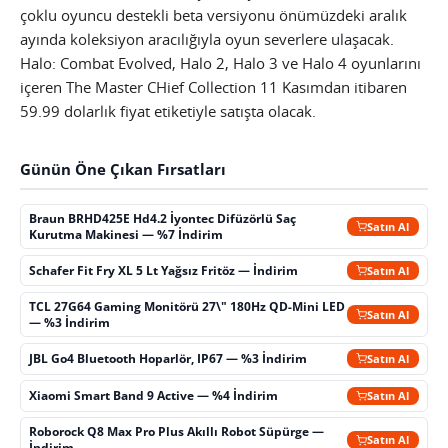
çoklu oyuncu destekli beta versiyonu önümüzdeki aralık
ayında koleksiyon aracılığıyla oyun severlere ulaşacak.
Halo: Combat Evolved, Halo 2, Halo 3 ve Halo 4 oyunlarını
içeren The Master CHief Collection 11 Kasımdan itibaren
59.99 dolarlık fiyat etiketiyle satışta olacak.
Günün Öne Çıkan Fırsatları
Braun BRHD425E Hd4.2 İyontec Difüzörlü Saç
Satın Al
Kurutma Makinesi — %7 İndirim
Schafer Fit Fry XL 5 Lt Yağsız Fritöz — İndirim
Satın Al
TCL 27G64 Gaming Monitörü 27\" 180Hz QD-Mini LED
Satın Al
— %3 İndirim
JBL Go4 Bluetooth Hoparlör, IP67 — %3 İndirim
Satın Al
Xiaomi Smart Band 9 Active — %4 İndirim
Satın Al
Roborock Q8 Max Pro Plus Akıllı Robot Süpürge —
Satın Al
İndirim