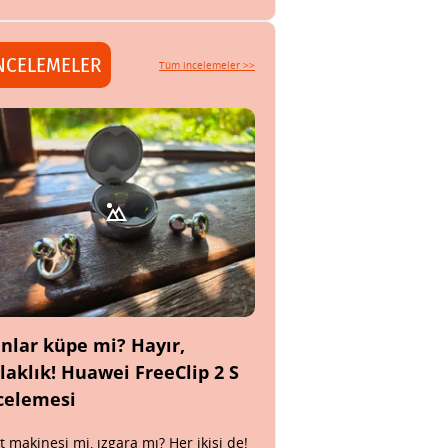
NCELEMELER
Tüm incelemeler >>
nlar küpe mi? Hayır,
laklık! Huawei FreeClip 2 S
celemesi
t makinesi mi, ızgara mı? Her ikisi de!