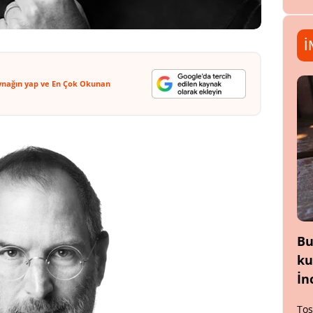
İ
ynağın yap ve En Çok Okunan
Bu
ku
İn
Tos