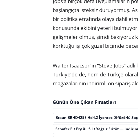
Jobs’a birçok defa uygulamaların po
başlangıçta isteksiz duruyormuş. Asl
bir politika etrafında olaya dahil e
konusunda ekibini yeterli bulmuyormu
gelişmeler olmuş, şimdi bakıyoruz 
korktuğu işi çok güzel biçimde bece
Walter Isaacson’ın “Steve Jobs” adlı
Türkiye’de de, hem de Türkçe olarak y
mağazalarının indirimli ön sipariş 
Günün Öne Çıkan Fırsatları
Braun BRHD425E Hd4.2 İyontec Difüzörlü Sa
Schafer Fit Fry XL 5 Lt Yağsız Fritöz — İndiri