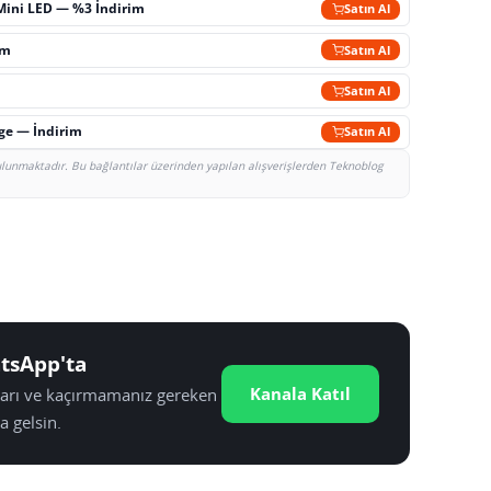
Mini LED — %3 İndirim
Satın Al
im
Satın Al
Satın Al
rge — İndirim
Satın Al
bulunmaktadır. Bu bağlantılar üzerinden yapılan alışverişlerden Teknoblog
tsApp'ta
Kanala Katıl
tları ve kaçırmamanız gereken
a gelsin.