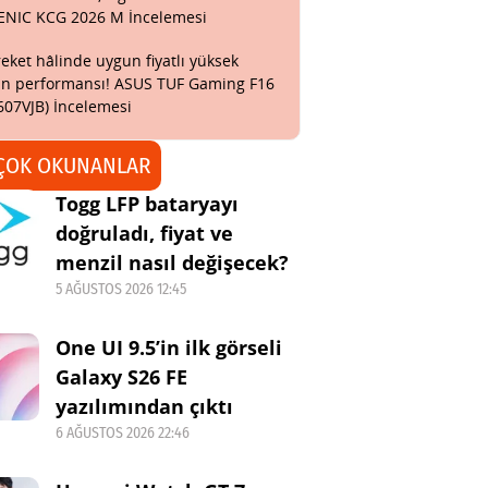
ENIC KCG 2026 M İncelemesi
eket hâlinde uygun fiyatlı yüksek
n performansı! ASUS TUF Gaming F16
607VJB) İncelemesi
ÇOK OKUNANLAR
Togg LFP bataryayı
doğruladı, fiyat ve
menzil nasıl değişecek?
5 AĞUSTOS 2026 12:45
One UI 9.5’in ilk görseli
Galaxy S26 FE
yazılımından çıktı
6 AĞUSTOS 2026 22:46