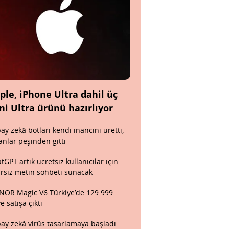
ple, iPhone Ultra dahil üç
ni Ultra ürünü hazırlıyor
ay zekâ botları kendi inancını üretti,
anlar peşinden gitti
tGPT artık ücretsiz kullanıcılar için
ırsız metin sohbeti sunacak
OR Magic V6 Türkiye’de 129.999
ye satışa çıktı
ay zekâ virüs tasarlamaya başladı