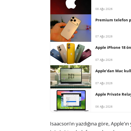
08 Ağu 2026
Premium telefon paz
07 Ağu 2026
Apple iPhone 18 ön
07 Ağu 2026
Apple’dan Mac kull
07 Ağu 2026
Apple Private Relay
06 Ağu 2026
Isaacson’ın yazdığına göre, Apple’ı