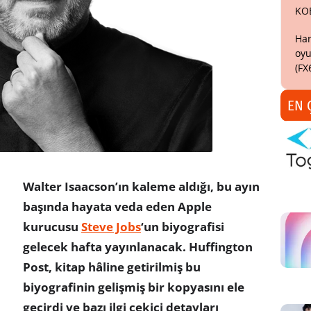
KO
Har
oyu
(FX
EN 
Walter Isaacson’ın kaleme aldığı, bu ayın
başında hayata veda eden Apple
kurucusu
Steve Jobs
‘un biyografisi
gelecek hafta yayınlanacak. Huffington
Post, kitap hâline getirilmiş bu
biyografinin gelişmiş bir kopyasını ele
geçirdi ve bazı ilgi çekici detayları