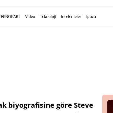
TEKNOKART
Video
Teknoloji
İncelemeler
İpucu
k biyografisine göre Steve