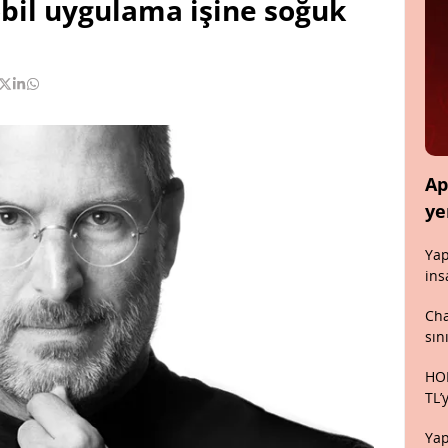
bil uygulama işine soğuk
Ap
ye
Yap
ins
Cha
sın
HON
TL’
Yap