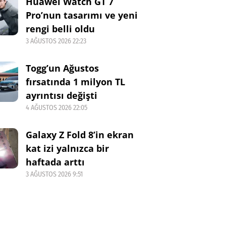
Huawei Watch GT 7
Pro’nun tasarımı ve yeni
rengi belli oldu
3 AĞUSTOS 2026 22:23
Togg’un Ağustos
fırsatında 1 milyon TL
ayrıntısı değişti
4 AĞUSTOS 2026 22:05
Galaxy Z Fold 8’in ekran
kat izi yalnızca bir
haftada arttı
3 AĞUSTOS 2026 9:51