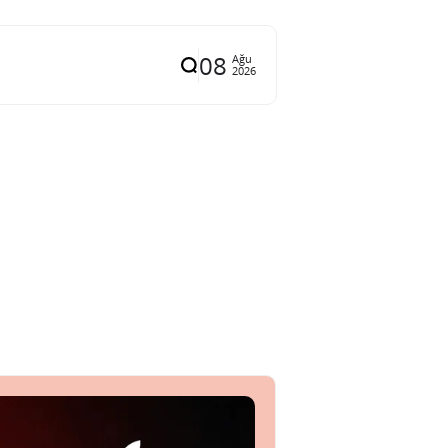
08
Ağu
2026