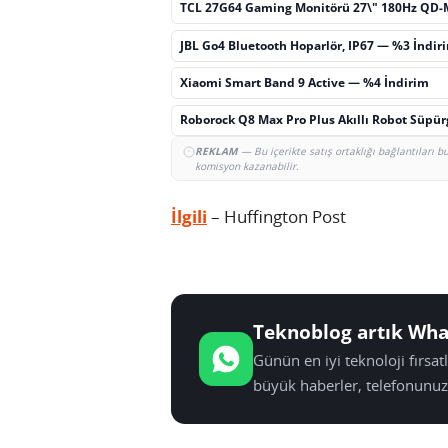
TCL 27G64 Gaming Monitörü 27\" 180Hz QD-
JBL Go4 Bluetooth Hoparlör, IP67 — %3 İndir
Xiaomi Smart Band 9 Active — %4 İndirim
Roborock Q8 Max Pro Plus Akıllı Robot Süpü
REKLAM
— Bu içerikte satış ortaklığı bağlantıları 
komisyon kazanabilir.
İlgili
– Huffington Post
Teknoblog artık Wha
Günün en iyi teknoloji fırsa
büyük haberler, telefonunuz