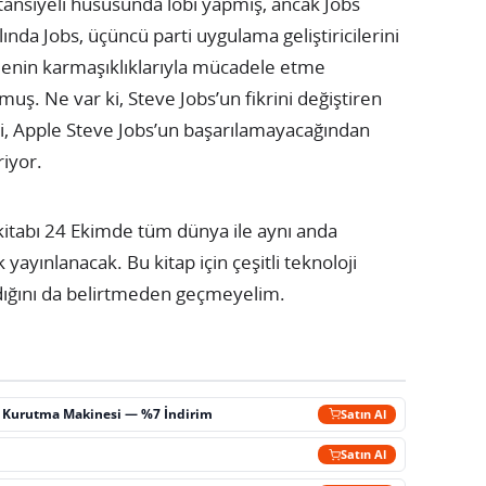
tansiyeli hususunda lobi yapmış, ancak Jobs
ında Jobs, üçüncü parti uygulama geliştiricilerini
tmenin karmaşıklıklarıyla mücadele etme
ş. Ne var ki, Steve Jobs’un fikrini değiştiren
ki, Apple Steve Jobs’un başarılamayacağından
riyor.
 kitabı 24 Ekimde tüm dünya ile aynı anda
ayınlanacak. Bu kitap için çeşitli teknoloji
aldığını da belirtmeden geçmeyelim.
ç Kurutma Makinesi — %7 İndirim
Satın Al
m
Satın Al