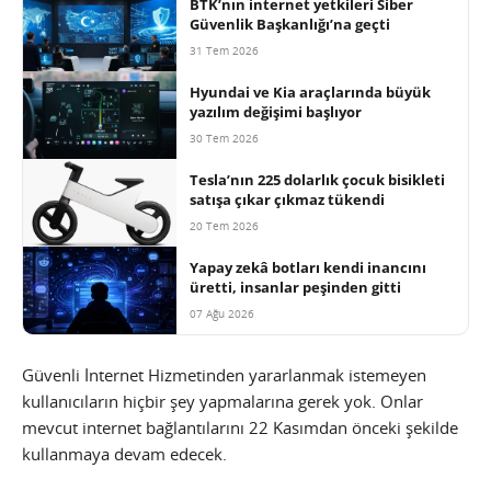
BTK’nın internet yetkileri Siber
Güvenlik Başkanlığı’na geçti
31 Tem 2026
Hyundai ve Kia araçlarında büyük
yazılım değişimi başlıyor
30 Tem 2026
Tesla’nın 225 dolarlık çocuk bisikleti
satışa çıkar çıkmaz tükendi
20 Tem 2026
Yapay zekâ botları kendi inancını
üretti, insanlar peşinden gitti
07 Ağu 2026
Güvenli İnternet Hizmetinden yararlanmak istemeyen
kullanıcıların hiçbir şey yapmalarına gerek yok. Onlar
mevcut internet bağlantılarını 22 Kasımdan önceki şekilde
kullanmaya devam edecek.