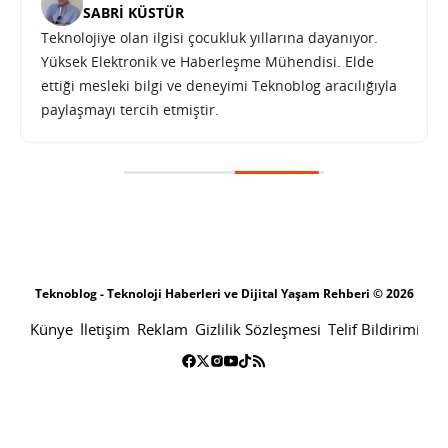
SABRI KÜSTÜR
Teknolojiye olan ilgisi çocukluk yıllarına dayanıyor.
Yüksek Elektronik ve Haberleşme Mühendisi. Elde
ettiği mesleki bilgi ve deneyimi Teknoblog aracılığıyla
paylaşmayı tercih etmiştir.
NVIDIA CEO’suna göre Tegra 3 tabletlerin mâliyeti 2012’nin ortasında 299$’a inecek
SONRAKI HABER
TEKNOLOJI
ANA SAYFA
NVIDIA CEO’suna göre Tegra 3
tabletlerin mâliyeti 2012’nin
ortasında 299$’a inecek
SABRI KÜSTÜR
21 KASIM 2011 10:38
PAYLAŞ: