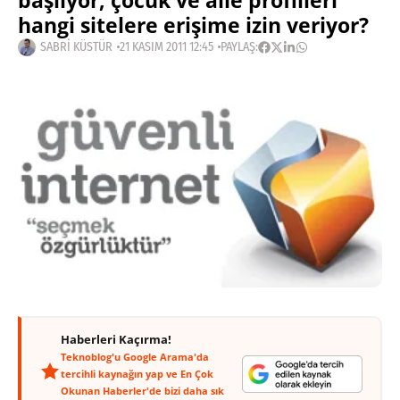
başlıyor, çocuk ve aile profilleri
hangi sitelere erişime izin veriyor?
SABRI KÜSTÜR
21 KASIM 2011 12:45
PAYLAŞ:
Haberleri Kaçırma!
Teknoblog'u Google Arama'da
tercihli kaynağın yap ve En Çok
Okunan Haberler'de bizi daha sık