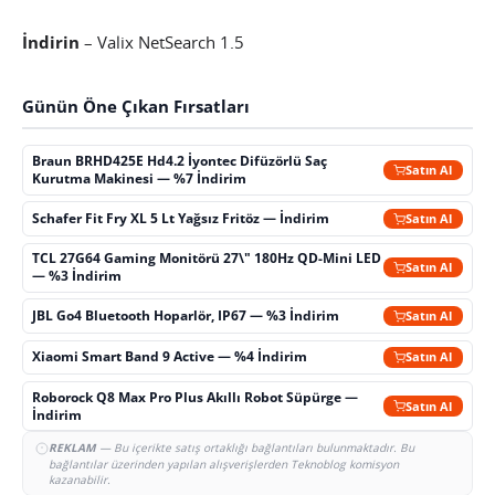
İndirin
– Valix NetSearch 1.5
Günün Öne Çıkan Fırsatları
Braun BRHD425E Hd4.2 İyontec Difüzörlü Saç
Satın Al
Kurutma Makinesi — %7 İndirim
Schafer Fit Fry XL 5 Lt Yağsız Fritöz — İndirim
Satın Al
TCL 27G64 Gaming Monitörü 27\" 180Hz QD-Mini LED
Satın Al
— %3 İndirim
JBL Go4 Bluetooth Hoparlör, IP67 — %3 İndirim
Satın Al
Xiaomi Smart Band 9 Active — %4 İndirim
Satın Al
Roborock Q8 Max Pro Plus Akıllı Robot Süpürge —
Satın Al
İndirim
REKLAM
— Bu içerikte satış ortaklığı bağlantıları bulunmaktadır. Bu
bağlantılar üzerinden yapılan alışverişlerden Teknoblog komisyon
kazanabilir.