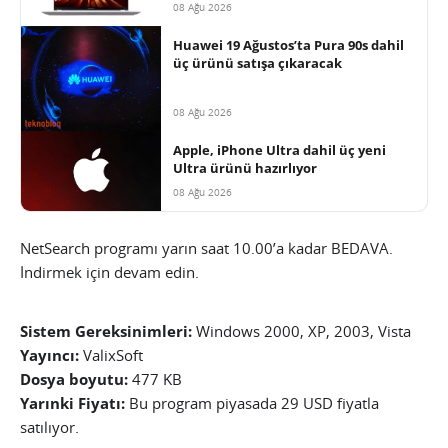
08 Ağu 2026
Huawei 19 Ağustos’ta Pura 90s dahil
üç ürünü satışa çıkaracak
08 Ağu 2026
Apple, iPhone Ultra dahil üç yeni
Ultra ürünü hazırlıyor
08 Ağu 2026
NetSearch programı yarın saat 10.00’a kadar BEDAVA.
İndirmek için devam edin.
Sistem Gereksinimleri:
Windows 2000, XP, 2003, Vista
Yayıncı:
ValixSoft
Dosya boyutu:
477 KB
Yarınki Fiyatı:
Bu program piyasada 29 USD fiyatla
satılıyor.