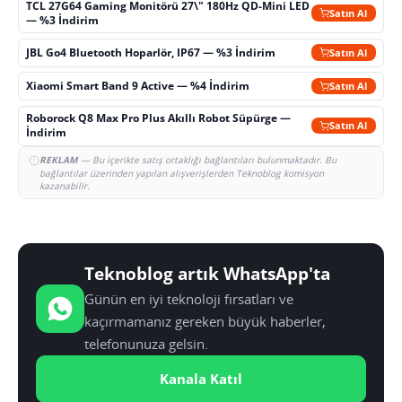
TCL 27G64 Gaming Monitörü 27\" 180Hz QD-Mini LED
Satın Al
— %3 İndirim
JBL Go4 Bluetooth Hoparlör, IP67 — %3 İndirim
Satın Al
Xiaomi Smart Band 9 Active — %4 İndirim
Satın Al
Roborock Q8 Max Pro Plus Akıllı Robot Süpürge —
Satın Al
İndirim
REKLAM
— Bu içerikte satış ortaklığı bağlantıları bulunmaktadır. Bu
bağlantılar üzerinden yapılan alışverişlerden Teknoblog komisyon
kazanabilir.
Teknoblog artık WhatsApp'ta
Günün en iyi teknoloji fırsatları ve
kaçırmamanız gereken büyük haberler,
telefonunuza gelsin.
Kanala Katıl