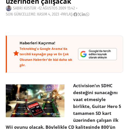
üzerinden çalışacak
SABRI KÜSTÜR
12 AĞUSTOS 2009 15:42
SON GÜNCELLEME: KASIM 4, 2023
PAYLAŞ:
Haberleri Kaçırma!
Teknoblog'u Google Arama'da
tercihli kaynağın yap ve En Çok
Okunan Haberler'de bizi daha sık
gör.
Activision’ın SDHC
desteğini sunacağını
vaat etmesiyle
birlikte, Guitar Hero 5
tamamen SD kart
üzerinden çalışan ilk
Wii oyunu olacak. Böylelikle CD kalitesinde 800’ün