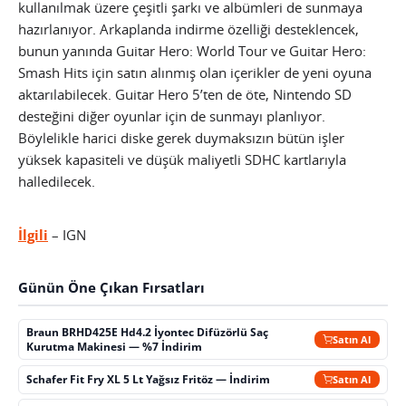
kullanılmak üzere çeşitli şarkı ve albümleri de sunmaya
hazırlanıyor. Arkaplanda indirme özelliği desteklencek,
bunun yanında Guitar Hero: World Tour ve Guitar Hero:
Smash Hits için satın alınmış olan içerikler de yeni oyuna
aktarılabilecek. Guitar Hero 5’ten de öte, Nintendo SD
desteğini diğer oyunlar için de sunmayı planlıyor.
Böylelikle harici diske gerek duymaksızın bütün işler
yüksek kapasiteli ve düşük maliyetli SDHC kartlarıyla
halledilecek.
İlgili
– IGN
Günün Öne Çıkan Fırsatları
Braun BRHD425E Hd4.2 İyontec Difüzörlü Saç
Satın Al
Kurutma Makinesi — %7 İndirim
Schafer Fit Fry XL 5 Lt Yağsız Fritöz — İndirim
Satın Al