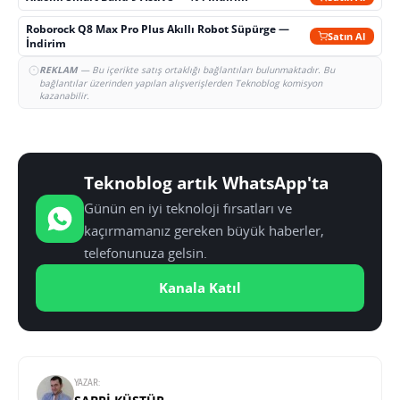
Roborock Q8 Max Pro Plus Akıllı Robot Süpürge —
Satın Al
İndirim
REKLAM
— Bu içerikte satış ortaklığı bağlantıları bulunmaktadır. Bu
bağlantılar üzerinden yapılan alışverişlerden Teknoblog komisyon
kazanabilir.
Teknoblog artık WhatsApp'ta
Günün en iyi teknoloji fırsatları ve
kaçırmamanız gereken büyük haberler,
telefonunuza gelsin.
Kanala Katıl
YAZAR: