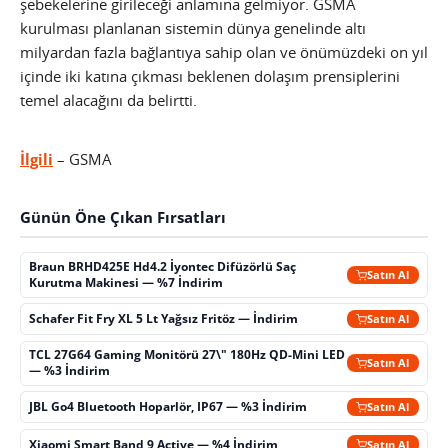
şebekelerine girileceği anlamına gelmiyor. GSMA
kurulması planlanan sistemin dünya genelinde altı
milyardan fazla bağlantıya sahip olan ve önümüzdeki on yıl
içinde iki katına çıkması beklenen dolaşım prensiplerini
temel alacağını da belirtti.
İlgili
– GSMA
Günün Öne Çıkan Fırsatları
Braun BRHD425E Hd4.2 İyontec Difüzörlü Saç
Satın Al
Kurutma Makinesi — %7 İndirim
Schafer Fit Fry XL 5 Lt Yağsız Fritöz — İndirim
Satın Al
TCL 27G64 Gaming Monitörü 27\" 180Hz QD-Mini LED
Satın Al
— %3 İndirim
JBL Go4 Bluetooth Hoparlör, IP67 — %3 İndirim
Satın Al
Xiaomi Smart Band 9 Active — %4 İndirim
Satın Al