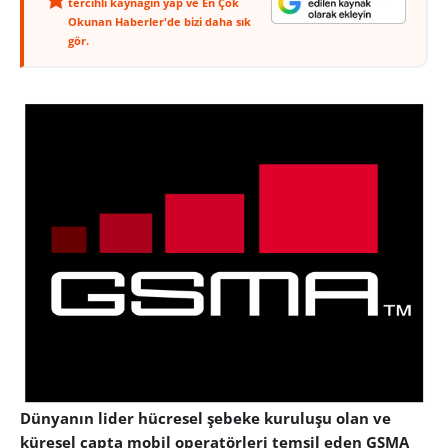
tercihli kaynağın yap ve En Çok
Okunan Haberler'de bizi daha sık
gör.
Dünyanın lider hücresel şebeke kuruluşu olan ve
küresel çapta mobil operatörleri temsil eden GSMA