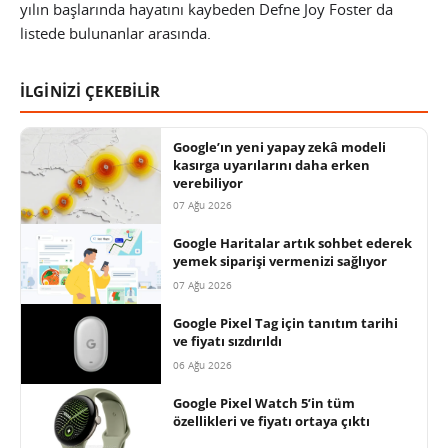
yılın başlarında hayatını kaybeden Defne Joy Foster da
listede bulunanlar arasında.
İLGİNİZİ ÇEKEBİLİR
Google’ın yeni yapay zekâ modeli
kasırga uyarılarını daha erken
verebiliyor
07 Ağu 2026
Google Haritalar artık sohbet ederek
yemek siparişi vermenizi sağlıyor
07 Ağu 2026
Google Pixel Tag için tanıtım tarihi
ve fiyatı sızdırıldı
06 Ağu 2026
Google Pixel Watch 5’in tüm
özellikleri ve fiyatı ortaya çıktı