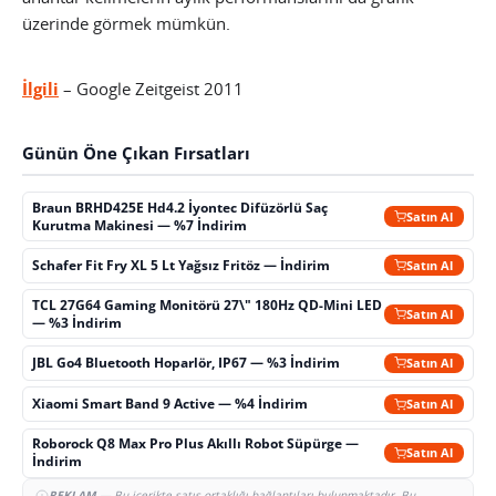
üzerinde görmek mümkün.
İlgili
– Google Zeitgeist 2011
Günün Öne Çıkan Fırsatları
Braun BRHD425E Hd4.2 İyontec Difüzörlü Saç
Satın Al
Kurutma Makinesi — %7 İndirim
Schafer Fit Fry XL 5 Lt Yağsız Fritöz — İndirim
Satın Al
TCL 27G64 Gaming Monitörü 27\" 180Hz QD-Mini LED
Satın Al
— %3 İndirim
JBL Go4 Bluetooth Hoparlör, IP67 — %3 İndirim
Satın Al
Xiaomi Smart Band 9 Active — %4 İndirim
Satın Al
Roborock Q8 Max Pro Plus Akıllı Robot Süpürge —
Satın Al
İndirim
REKLAM
— Bu içerikte satış ortaklığı bağlantıları bulunmaktadır. Bu