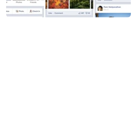
Haberleri Kaçırma!
Teknoblog'u Google Arama'da
tercihli kaynağın yap ve En Çok
Okunan Haberler'de bizi daha sık
gör.