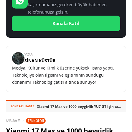
kaçırmamanız gereken büyük haberler,
telefonunuza gelsin.
Kanala Katıl
YAZAR:
SINAN KÜSTÜR
Medya, Kültür ve Kimlik üzerine yüksek lisans yaptı.
Teknolojiye olan ilgisini ve eğitiminin sunduğu
donanımı Teknoblog çatısı altında sunuyor.
Xiaomi 17 Max ve 1000 beygirlik YU7 GT için tarih verildi
SONRAKI HABER
TEKNOLOJI
ANA SAYFA
Xiaomi 17 Max ve 1000 beygirlik