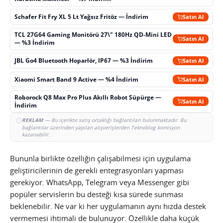
Schafer Fit Fry XL 5 Lt Yağsız Fritöz — İndirim
Satın Al
TCL 27G64 Gaming Monitörü 27\" 180Hz QD-Mini LED
Satın Al
— %3 İndirim
JBL Go4 Bluetooth Hoparlör, IP67 — %3 İndirim
Satın Al
Xiaomi Smart Band 9 Active — %4 İndirim
Satın Al
Roborock Q8 Max Pro Plus Akıllı Robot Süpürge —
Satın Al
İndirim
REKLAM
— Bu içerikte satış ortaklığı bağlantıları bulunmaktadır. Bu
bağlantılar üzerinden yapılan alışverişlerden Teknoblog komisyon
kazanabilir.
Bununla birlikte özelliğin çalışabilmesi için uygulama
geliştiricilerinin de gerekli entegrasyonları yapması
gerekiyor. WhatsApp, Telegram veya Messenger gibi
popüler servislerin bu desteği kısa sürede sunması
beklenebilir. Ne var ki her uygulamanın aynı hızda destek
vermemesi ihtimali de bulunuyor. Özellikle daha küçük