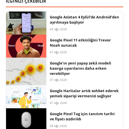
İLGİNİZİ ÇEKEBİLİR
Google Asistan 4 Eylül’de Android’den
ayrılmaya başlıyor
05 Ağu 2026
Google Pixel 11 etkinliğini Trevor
Noah sunacak
07 Ağu 2026
Google’ın yeni yapay zekâ modeli
kasırga uyarılarını daha erken
verebiliyor
07 Ağu 2026
Google Haritalar artık sohbet ederek
yemek siparişi vermenizi sağlıyor
07 Ağu 2026
Google Pixel Tag için tanıtım tarihi
ve fiyatı sızdırıldı
06 Ağu 2026