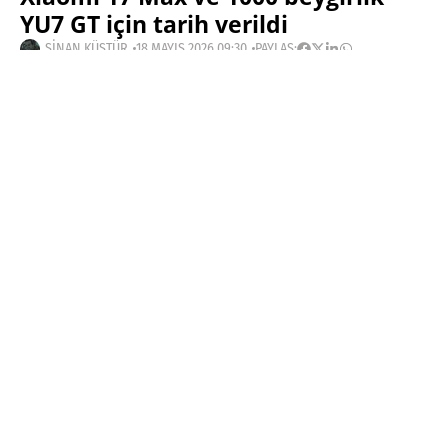
YU7 GT için tarih verildi
SINAN KÜSTÜR
18 MAYIS 2026 09:30
PAYLAŞ:
Haberleri Kaçırma!
Teknoblog'u Google Arama'da
tercihli kaynağın yap ve En Çok
Okunan Haberler'de bizi daha sık